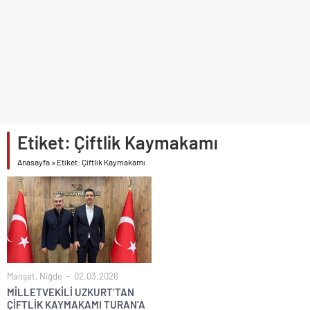
NİĞDE’DE BİR İLK AORT YIRTILMASI TEVAR YÖNTEMİYLE
BAŞARIYLA TEDAVİ EDİLDİ
NİĞDELİ ALBAY MURAT TEMUR TUĞGENERAL OLDU
NİĞDELİ KOMUTAN ALPARSLAN KILINÇ KORGENERAL OLDU
TİGAD BAŞKANI GEÇGEL: “MESLEĞİMİZİN DÖNÜŞÜMÜ MASAYA
YATIRILIYOR”
TİGAD DİJİTAL MEDYA ÇALIŞTAYI IĞDIR’DA DÜZENLENECEK
Etiket:
Çiftlik Kaymakamı
NÖHÜ FLAMASI REŞKO ZİRVESİ’NDE DALGALANDI
Anasayfa
»
Etiket: Çiftlik Kaymakamı
NÖHÜ’DE YKS TERCİH DÖNEMİ TANITIM TOPLANTISI
DÜZENLENDİ
GAZİANTEP CİZRE’LİLER DERNEĞİNDEN HEMŞEHRİMİZ
GAZETECİ YASEMİN ÇOPUR TAŞ’A’ ANLAMLI PLAKET
TAŞA İŞLENEN SELÇUKLU MİRASI NİĞDE’DE YÜKSELİYOR
GÜLERCE KIR BAHÇESİ’NDE 90’LAR RÜZGÂRI ESECEK
Manşet
,
Niğde
02.03.2026
BOR VEFASINI GÖSTERDİ
MİLLETVEKİLİ UZKURT’TAN
ÇİFTLİK KAYMAKAMI TURAN’A