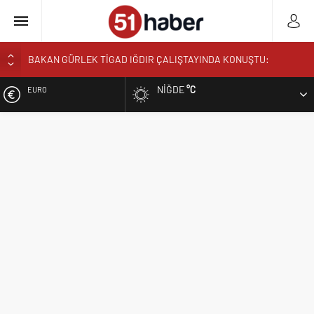
BAKAN GÜRLEK TİGAD IĞDIR ÇALIŞTAYINDA KONUŞTU:
”TÜRKİYE YENİ BİR AYDINLIĞA UYANACAK”
NIĞDE
°C
EURO
NÖHÜ’DE HASAT ZAMANI: ÜRETEN ÜNİVERSİTE MODELİ
MEYVELERİNİ VERİYOR
ALTIN
NÖHÜ’DE ÜRETİMİN BEREKETİ: 3 TONA YAKIN BAL HASADI
BOR’DA ASIM EREN ORTAOKULUNDA SONA DOĞRU
BIST
VALİ YARDIMCISI BÜYÜKKAYMAKCI VE İL MÜDÜRÜ ÖZBEK’TEN
REKTÖR YARDIMCISI ÖZTÜRK’E HAYIRLI OLSUN ZİYARETİ
DOLAR
REKTÖR PROF. DR. HASAN USLU ÜNİVERSİTENİN BAŞARILARINI
VE HEDEFLERİNİ ANLATTI
BOR’A YAKIŞMAYAN GÖRÜNTÜ ÜSTÜN PARK’TAKİ MUŞAMBA
ÇADIRLAR TEPKİ ÇEKİYOR
BAŞKAN ÖZDEMİR’DEN YAZ KUR’AN KURSU ÖĞRENCİLERİNE
SÜRPRİZ ZİYARET
NİĞDE’DE BİR İLK AORT YIRTILMASI TEVAR YÖNTEMİYLE