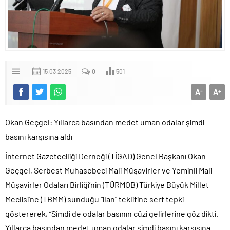
15.03.2025
0
501
A
A
-
+
Okan Geçgel: Yıllarca basından medet uman odalar şimdi
basını karşısına aldı
İnternet Gazeteciliği Derneği (TİGAD) Genel Başkanı Okan
Geçgel, Serbest Muhasebeci Mali Müşavirler ve Yeminli Mali
Müşavirler Odaları Birliği’nin (TÜRMOB) Türkiye Büyük Millet
Meclisi’ne (TBMM) sunduğu “ilan” teklifine sert tepki
göstererek, “Şimdi de odalar basının cüzi gelirlerine göz dikti.
Yıllarca basından medet uman odalar şimdi basını karşısına