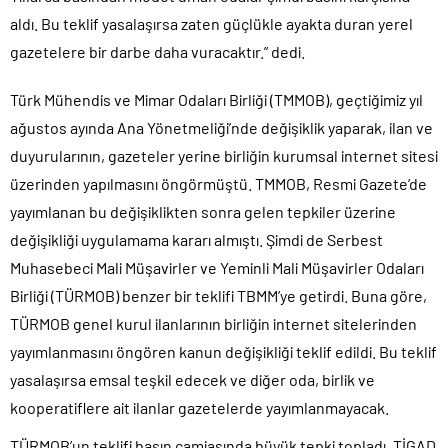
aldı. Bu teklif yasalaşırsa zaten güçlükle ayakta duran yerel
gazetelere bir darbe daha vuracaktır.” dedi.
Türk Mühendis ve Mimar Odaları Birliği (TMMOB), geçtiğimiz yıl
ağustos ayında Ana Yönetmeliği’nde değişiklik yaparak, ilan ve
duyurularının, gazeteler yerine birliğin kurumsal internet sitesi
üzerinden yapılmasını öngörmüştü. TMMOB, Resmi Gazete’de
yayımlanan bu değişiklikten sonra gelen tepkiler üzerine
değişikliği uygulamama kararı almıştı. Şimdi de Serbest
Muhasebeci Mali Müşavirler ve Yeminli Mali Müşavirler Odaları
Birliği (TÜRMOB) benzer bir teklifi TBMM’ye getirdi. Buna göre,
TÜRMOB genel kurul ilanlarının birliğin internet sitelerinden
yayımlanmasını öngören kanun değişikliği teklif edildi. Bu teklif
yasalaşırsa emsal teşkil edecek ve diğer oda, birlik ve
kooperatiflere ait ilanlar gazetelerde yayımlanmayacak.
TÜRMOB’un teklifi basın camiasında büyük tepki topladı. TİGAD