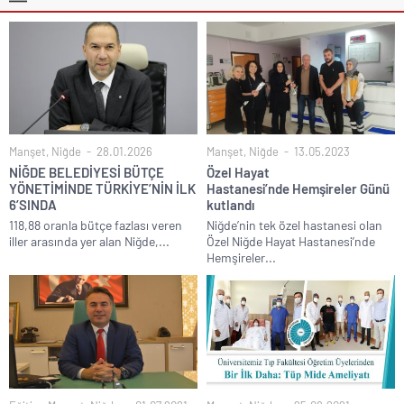
Manşet
,
Niğde
28.01.2026
Manşet
,
Niğde
13.05.2023
NİĞDE BELEDİYESİ BÜTÇE
Özel Hayat
YÖNETİMİNDE TÜRKİYE’NİN İLK
Hastanesi’nde Hemşireler Günü
6’SINDA
kutlandı
118,88 oranla bütçe fazlası veren
Niğde’nin tek özel hastanesi olan
iller arasında yer alan Niğde,...
Özel Niğde Hayat Hastanesi’nde
Hemşireler...