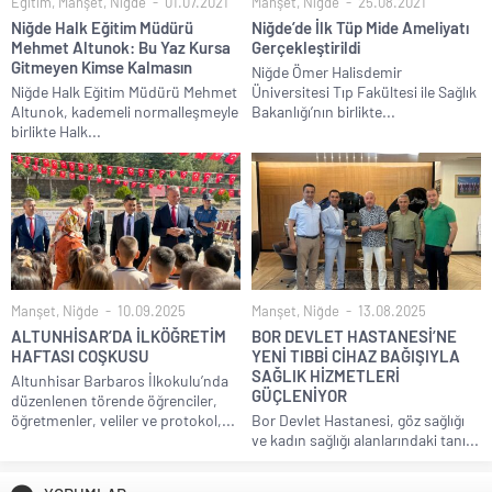
Eğitim
,
Manşet
,
Niğde
01.07.2021
Manşet
,
Niğde
25.08.2021
Niğde Halk Eğitim Müdürü
Niğde’de İlk Tüp Mide Ameliyatı
Mehmet Altunok: Bu Yaz Kursa
Gerçekleştirildi
Gitmeyen Kimse Kalmasın
Niğde Ömer Halisdemir
Niğde Halk Eğitim Müdürü Mehmet
Üniversitesi Tıp Fakültesi ile Sağlık
Altunok, kademeli normalleşmeyle
Bakanlığı’nın birlikte...
birlikte Halk...
Manşet
,
Niğde
10.09.2025
Manşet
,
Niğde
13.08.2025
ALTUNHİSAR’DA İLKÖĞRETİM
BOR DEVLET HASTANESİ’NE
HAFTASI COŞKUSU
YENİ TIBBİ CİHAZ BAĞIŞIYLA
SAĞLIK HİZMETLERİ
Altunhisar Barbaros İlkokulu’nda
GÜÇLENİYOR
düzenlenen törende öğrenciler,
öğretmenler, veliler ve protokol,...
Bor Devlet Hastanesi, göz sağlığı
ve kadın sağlığı alanlarındaki tanı...