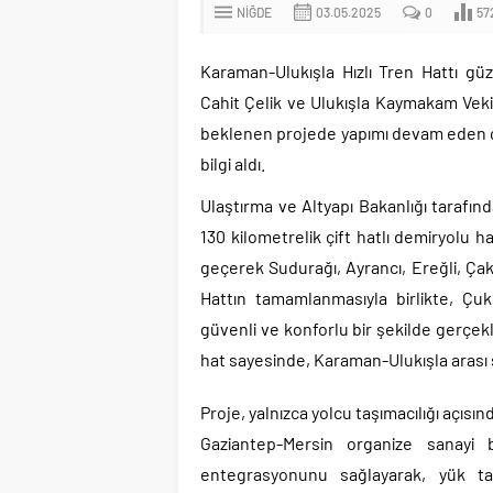
NIĞDE
03.05.2025
0
57
Karaman-Ulukışla Hızlı Tren Hattı güz
Cahit Çelik ve Ulukışla Kaymakam Veki
beklenen projede yapımı devam eden çal
bilgi aldı.
Ulaştırma ve Altyapı Bakanlığı tarafın
130 kilometrelik çift hatlı demiryolu h
geçerek Sudurağı, Ayrancı, Ereğli, Ça
Hattın tamamlanmasıyla birlikte, Çuku
güvenli ve konforlu bir şekilde gerçekl
hat sayesinde, Karaman-Ulukışla arası 
Proje, yalnızca yolcu taşımacılığı açısı
Gaziantep-Mersin organize sanayi b
entegrasyonunu sağlayarak, yük taşım