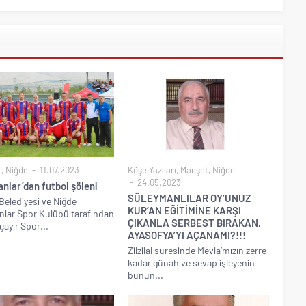
t
,
Niğde
11.07.2023
Köşe Yazıları
,
Manşet
,
Niğde
24.05.2023
nlar’dan futbol şöleni
SÜLEYMANLILAR OY’UNUZ
Belediyesi ve Niğde
KUR’AN EĞİTİMİNE KARŞI
nlar Spor Kulübü tarafından
ÇIKANLA SERBEST BIRAKAN,
ayır Spor...
AYASOFYA’YI AÇANAMI?!!!
Zilzilal suresinde Mevla’mızın zerre
kadar günah ve sevap işleyenin
bunun...