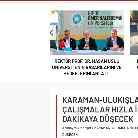
ÇOPUR TAŞ’A’
TAŞA İŞLENEN
GÜLERCE KIR 
BOR VEFASINI
NİĞDE’Yİ KAD
HAYIRSEVER A
F. DR. HASAN USLU
BOR’A YAKIŞMAYAN GÖRÜNTÜ
BA
BAKAN YARDIM
İN BAŞARILARINI VE
ÜSTÜN PARK’TAKİ MUŞAMBA
K
VALİ AKMEŞE 
ERİNİ ANLATTI
ÇADIRLAR TEPKİ ÇEKİYOR
VALİ AKMEŞE 
IĞDIR, TİGAD
KARAMAN-ULUKIŞLA 
REKTÖR PROF.
ANLATTI
ÇALIŞMALAR HIZLA İ
DAKİKAYA DÜŞECEK
Anasayfa
»
Manşet
»
KARAMAN-ULUKIŞLA HIZLI 
DÜŞECEK