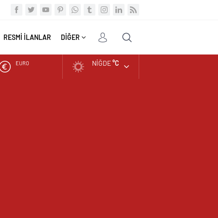
RESMİ İLANLAR
DİĞER
NIĞDE
°C
ALTIN
BIST
DOLAR
EURO