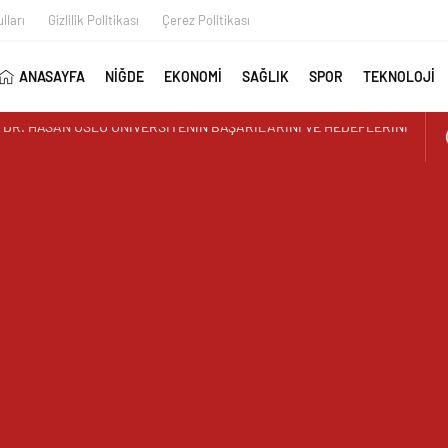
lları
Gizlilik Politikası
Çerez Politikası
ANASAYFA
NİĞDE
EKONOMİ
SAĞLIK
SPOR
TEKNOLOJİ
AYAN GÖRÜNTÜ ÜSTÜN PARK’TAKİ MUŞAMBA ÇADIRLAR TEPKİ
İR’DEN YAZ KUR’AN KURSU ÖĞRENCİLERİNE SÜRPRİZ ZİYARET
 İLK AORT YIRTILMASI TEVAR YÖNTEMİYLE BAŞARIYLA TEDAVİ
AY MURAT TEMUR TUĞGENERAL OLDU
UTAN ALPARSLAN KILINÇ KORGENERAL OLDU
I GEÇGEL: “MESLEĞİMİZİN DÖNÜŞÜMÜ MASAYA YATIRILIYOR”
L MEDYA ÇALIŞTAYI IĞDIR’DA DÜZENLENECEK
 REŞKO ZİRVESİ’NDE DALGALANDI
TERCİH DÖNEMİ TANITIM TOPLANTISI DÜZENLENDİ
ZRE’LİLER DERNEĞİNDEN HEMŞEHRİMİZ GAZETECİ YASEMİN