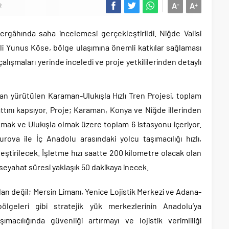
A
A
-
+
2
ergâhında saha incelemesi gerçekleştirildi. Niğde Valisi
li Yunus Köse, bölge ulaşımına önemli katkılar sağlaması
ışmaları yerinde inceledi ve proje yetkililerinden detaylı
dan yürütülen Karaman-Ulukışla Hızlı Tren Projesi, toplam
attını kapsıyor. Proje; Karaman, Konya ve Niğde illerinden
kmak ve Ulukışla olmak üzere toplam 6 istasyonu içeriyor.
rova ile İç Anadolu arasındaki yolcu taşımacılığı hızlı,
eştirilecek. İşletme hızı saatte 200 kilometre olacak olan
seyahat süresi yaklaşık 50 dakikaya inecek.
ndan değil; Mersin Limanı, Yenice Lojistik Merkezi ve Adana-
ölgeleri gibi stratejik yük merkezlerinin Anadolu’ya
acılığında güvenliği artırmayı ve lojistik verimliliği