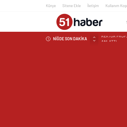
Künye
Sitene Ekle
İletişim
Kullanım Koşu
NİĞDE SON DAKİKA
BOR’A YAKIŞM
ÇEKİYOR
BAŞKAN ÖZDEM
NİĞDE’DE BİR
EDİLDİ
NİĞDELİ ALB
NİĞDELİ KOM
TİGAD BAŞKAN
TİGAD DİJİTA
NÖHÜ FLAMASI
NÖHÜ’DE YKS 
GAZİANTEP Cİ