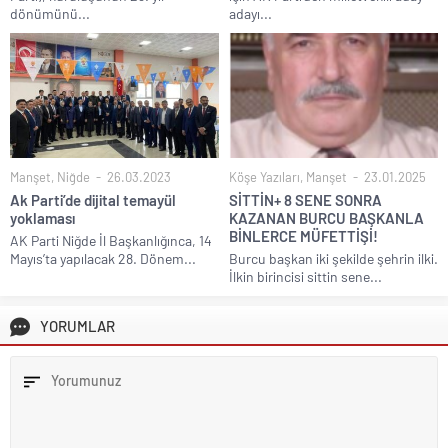
dönümünü...
adayı...
Manşet
,
Niğde
26.03.2023
Köşe Yazıları
,
Manşet
23.01.2025
Ak Parti’de dijital temayül
SİTTİN+ 8 SENE SONRA
yoklaması
KAZANAN BURCU BAŞKANLA
BİNLERCE MÜFETTİŞİ!
AK Parti Niğde İl Başkanlığınca, 14
Mayıs’ta yapılacak 28. Dönem...
Burcu başkan iki şekilde şehrin ilki.
İlkin birincisi sittin sene...
YORUMLAR