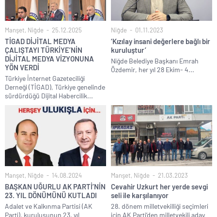
Manşet
,
Niğde
25.12.2025
Niğde
01.11.2023
TİGAD DİJİTAL MEDYA
‘Kızılay insani değerlere bağlı bir
ÇALIŞTAYI TÜRKİYE’NİN
kuruluştur’
DİJİTAL MEDYA VİZYONUNA
Niğde Belediye Başkanı Emrah
YÖN VERDİ
Özdemir, her yıl 28 Ekim- 4...
Türkiye İnternet Gazeteciliği
Derneği (TİGAD), Türkiye genelinde
sürdürdüğü Dijital Habercilik...
Manşet
,
Niğde
14.08.2024
Manşet
,
Niğde
21.03.2023
BAŞKAN UĞURLU AK PARTİ’NİN
Cevahir Uzkurt her yerde sevgi
23. YIL DÖNÜMÜNÜ KUTLADI
seli ile karşılanıyor
Adalet ve Kalkınma Partisi (AK
28. dönem milletvekilliği seçimleri
Parti), kuruluşunun 23. yıl
için AK Parti’den milletvekili aday