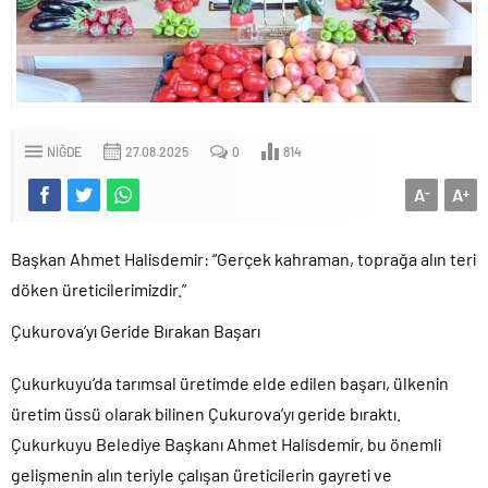
NIĞDE
27.08.2025
0
814
A
A
-
+
Başkan Ahmet Halisdemir: “Gerçek kahraman, toprağa alın teri
döken üreticilerimizdir.”
Çukurova’yı Geride Bırakan Başarı
Çukurkuyu’da tarımsal üretimde elde edilen başarı, ülkenin
üretim üssü olarak bilinen Çukurova’yı geride bıraktı.
Çukurkuyu Belediye Başkanı Ahmet Halisdemir, bu önemli
gelişmenin alın teriyle çalışan üreticilerin gayreti ve