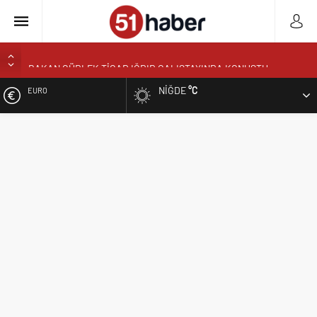
BAKAN GÜRLEK TİGAD IĞDIR ÇALIŞTAYINDA KONUŞTU:
”TÜRKİYE YENİ BİR AYDINLIĞA UYANACAK”
NIĞDE
°C
EURO
NÖHÜ’DE HASAT ZAMANI: ÜRETEN ÜNİVERSİTE MODELİ
MEYVELERİNİ VERİYOR
ALTIN
NÖHÜ’DE ÜRETİMİN BEREKETİ: 3 TONA YAKIN BAL HASADI
BOR’DA ASIM EREN ORTAOKULUNDA SONA DOĞRU
BIST
VALİ YARDIMCISI BÜYÜKKAYMAKCI VE İL MÜDÜRÜ ÖZBEK’TEN
REKTÖR YARDIMCISI ÖZTÜRK’E HAYIRLI OLSUN ZİYARETİ
DOLAR
REKTÖR PROF. DR. HASAN USLU ÜNİVERSİTENİN BAŞARILARINI
VE HEDEFLERİNİ ANLATTI
BOR’A YAKIŞMAYAN GÖRÜNTÜ ÜSTÜN PARK’TAKİ MUŞAMBA
ÇADIRLAR TEPKİ ÇEKİYOR
BAŞKAN ÖZDEMİR’DEN YAZ KUR’AN KURSU ÖĞRENCİLERİNE
SÜRPRİZ ZİYARET
NİĞDE’DE BİR İLK AORT YIRTILMASI TEVAR YÖNTEMİYLE