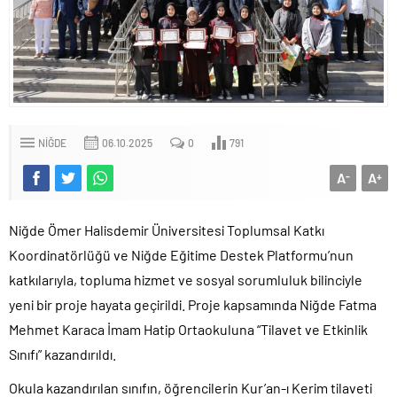
NIĞDE
06.10.2025
0
791
A
A
-
+
Niğde Ömer Halisdemir Üniversitesi Toplumsal Katkı
Koordinatörlüğü ve Niğde Eğitime Destek Platformu’nun
katkılarıyla, topluma hizmet ve sosyal sorumluluk bilinciyle
yeni bir proje hayata geçirildi. Proje kapsamında Niğde Fatma
Mehmet Karaca İmam Hatip Ortaokuluna “Tilavet ve Etkinlik
Sınıfı” kazandırıldı.
Okula kazandırılan sınıfın, öğrencilerin Kur’an-ı Kerim tilaveti