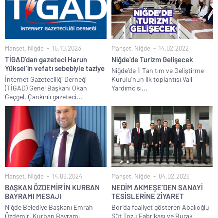
Manşet
,
Niğde
15.10.2023
Manşet
,
Niğde
14.02.2022
TİGAD’dan gazeteci Harun
Niğde’de Turizm Gelişecek
Yüksel’in vefatı sebebiyle taziye
Niğde’de İl Tanıtım ve Geliştirme
İnternet Gazeteciliği Derneği
Kurulu’nun ilk toplantısı Vali
(TİGAD) Genel Başkanı Okan
Yardımcısı...
Geçgel, Çankırılı gazeteci...
Manşet
,
Niğde
14.06.2024
Manşet
,
Niğde
04.02.2026
BAŞKAN ÖZDEMİR’İN KURBAN
NEDİM AKMEŞE’DEN SANAYİ
BAYRAMI MESAJI
TESİSLERİNE ZİYARET
Niğde Belediye Başkanı Emrah
Bor’da faaliyet gösteren Abalıoğlu
Özdemir, Kurban Bayramı
Süt Tozu Fabrikası ve Burak