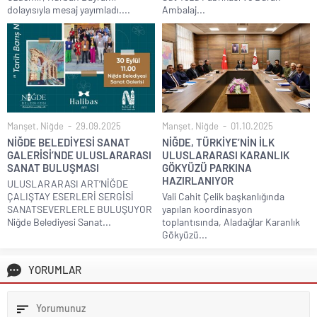
dolayısıyla mesaj yayımladı....
Ambalaj...
Manşet
,
Niğde
29.09.2025
Manşet
,
Niğde
01.10.2025
NİĞDE BELEDİYESİ SANAT
NİĞDE, TÜRKİYE’NİN İLK
GALERİSİ’NDE ULUSLARARASI
ULUSLARARASI KARANLIK
SANAT BULUŞMASI
GÖKYÜZÜ PARKINA
HAZIRLANIYOR
ULUSLARARASI ART’NİĞDE
ÇALIŞTAY ESERLERİ SERGİSİ
Vali Cahit Çelik başkanlığında
SANATSEVERLERLE BULUŞUYOR
yapılan koordinasyon
Niğde Belediyesi Sanat...
toplantısında, Aladağlar Karanlık
Gökyüzü...
YORUMLAR