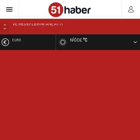
BOR’A YAKIŞMAYAN GÖRÜNTÜ ÜSTÜN PARK’TAKİ MUŞAMBA
ÇADIRLAR TEPKİ ÇEKİYOR
NIĞDE
°C
ALTIN
BAŞKAN ÖZDEMİR’DEN YAZ KUR’AN KURSU ÖĞRENCİLERİNE
SÜRPRİZ ZİYARET
BIST
NİĞDE’DE BİR İLK AORT YIRTILMASI TEVAR YÖNTEMİYLE
BAŞARIYLA TEDAVİ EDİLDİ
DOLAR
NİĞDELİ ALBAY MURAT TEMUR TUĞGENERAL OLDU
NİĞDELİ KOMUTAN ALPARSLAN KILINÇ KORGENERAL OLDU
EURO
TİGAD BAŞKANI GEÇGEL: “MESLEĞİMİZİN DÖNÜŞÜMÜ MASAYA
YATIRILIYOR”
TİGAD DİJİTAL MEDYA ÇALIŞTAYI IĞDIR’DA DÜZENLENECEK
NÖHÜ FLAMASI REŞKO ZİRVESİ’NDE DALGALANDI
NÖHÜ’DE YKS TERCİH DÖNEMİ TANITIM TOPLANTISI
DÜZENLENDİ