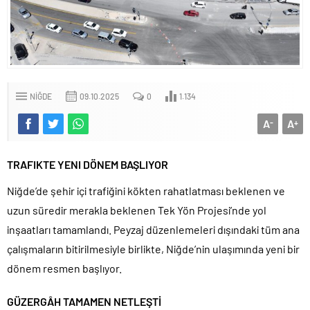
NIĞDE
09.10.2025
0
1.134
A
A
-
+
TRAFIKTE YENI DÖNEM BAŞLIYOR
Niğde’de şehir içi trafiğini kökten rahatlatması beklenen ve
uzun süredir merakla beklenen Tek Yön Projesi’nde yol
inşaatları tamamlandı. Peyzaj düzenlemeleri dışındaki tüm ana
çalışmaların bitirilmesiyle birlikte, Niğde’nin ulaşımında yeni bir
dönem resmen başlıyor.
GÜZERGÂH TAMAMEN NETLEŞTİ