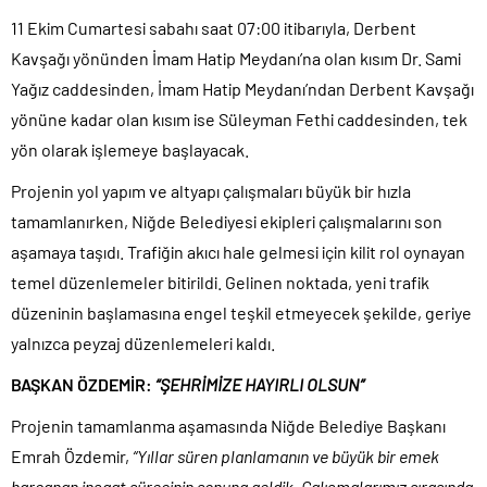
11 Ekim Cumartesi sabahı saat 07:00 itibarıyla, Derbent
Kavşağı yönünden İmam Hatip Meydanı’na olan kısım Dr. Sami
Yağız caddesinden, İmam Hatip Meydanı’ndan Derbent Kavşağı
yönüne kadar olan kısım ise Süleyman Fethi caddesinden, tek
yön olarak işlemeye başlayacak.
Projenin yol yapım ve altyapı çalışmaları büyük bir hızla
tamamlanırken, Niğde Belediyesi ekipleri çalışmalarını son
aşamaya taşıdı. Trafiğin akıcı hale gelmesi için kilit rol oynayan
temel düzenlemeler bitirildi. Gelinen noktada, yeni trafik
düzeninin başlamasına engel teşkil etmeyecek şekilde, geriye
yalnızca peyzaj düzenlemeleri kaldı.
BAŞKAN ÖZDEMİR:
“ŞEHRİMİZE HAYIRLI OLSUN”
Projenin tamamlanma aşamasında Niğde Belediye Başkanı
Emrah Özdemir,
“Yıllar süren planlamanın ve büyük bir emek
harcanan inşaat sürecinin sonuna geldik. Çalışmalarımız sırasında