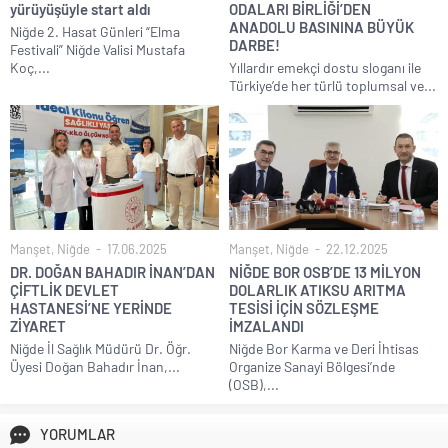
yürüyüşüyle start aldı
ODALARI BİRLİĞİ’DEN
ANADOLU BASININA BÜYÜK
Niğde 2. Hasat Günleri “Elma
DARBE!
Festivali” Niğde Valisi Mustafa
Koç,...
Yıllardır emekçi dostu sloganı ile
Türkiye’de her türlü toplumsal ve...
Manşet
,
Niğde
17.06.2025
Manşet
,
Niğde
22.12.2025
DR. DOĞAN BAHADIR İNAN’DAN
NİĞDE BOR OSB’DE 13 MİLYON
ÇİFTLİK DEVLET
DOLARLIK ATIKSU ARITMA
HASTANESİ’NE YERİNDE
TESİSİ İÇİN SÖZLEŞME
ZİYARET
İMZALANDI
Niğde İl Sağlık Müdürü Dr. Öğr.
Niğde Bor Karma ve Deri İhtisas
Üyesi Doğan Bahadır İnan,...
Organize Sanayi Bölgesi’nde
(OSB),...
YORUMLAR