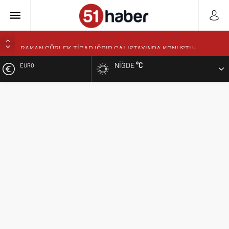
BAKAN GÜRLEK TİGAD IĞDIR ÇALIŞTAYINDA KONUŞTU:
”TÜRKİYE YENİ BİR AYDINLIĞA UYANACAK”
NIĞDE
°C
ALTIN
NÖHÜ’DE HASAT ZAMANI: ÜRETEN ÜNİVERSİTE MODELİ
MEYVELERİNİ VERİYOR
BIST
NÖHÜ’DE ÜRETİMİN BEREKETİ: 3 TONA YAKIN BAL HASADI
BOR’DA ASIM EREN ORTAOKULUNDA SONA DOĞRU
DOLAR
VALİ YARDIMCISI BÜYÜKKAYMAKCI VE İL MÜDÜRÜ ÖZBEK’TEN
REKTÖR YARDIMCISI ÖZTÜRK’E HAYIRLI OLSUN ZİYARETİ
EURO
REKTÖR PROF. DR. HASAN USLU ÜNİVERSİTENİN BAŞARILARINI
VE HEDEFLERİNİ ANLATTI
BOR’A YAKIŞMAYAN GÖRÜNTÜ ÜSTÜN PARK’TAKİ MUŞAMBA
ÇADIRLAR TEPKİ ÇEKİYOR
BAŞKAN ÖZDEMİR’DEN YAZ KUR’AN KURSU ÖĞRENCİLERİNE
SÜRPRİZ ZİYARET
NİĞDE’DE BİR İLK AORT YIRTILMASI TEVAR YÖNTEMİYLE