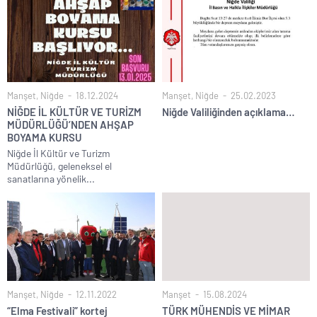
Manşet
,
Niğde
18.12.2024
Manşet
,
Niğde
25.02.2023
NİĞDE İL KÜLTÜR VE TURİZM
Niğde Valiliğinden açıklama…
MÜDÜRLÜĞÜ’NDEN AHŞAP
BOYAMA KURSU
Niğde İl Kültür ve Turizm
Müdürlüğü, geleneksel el
sanatlarına yönelik...
Manşet
,
Niğde
12.11.2022
Manşet
15.08.2024
“Elma Festivali” kortej
TÜRK MÜHENDİS VE MİMAR