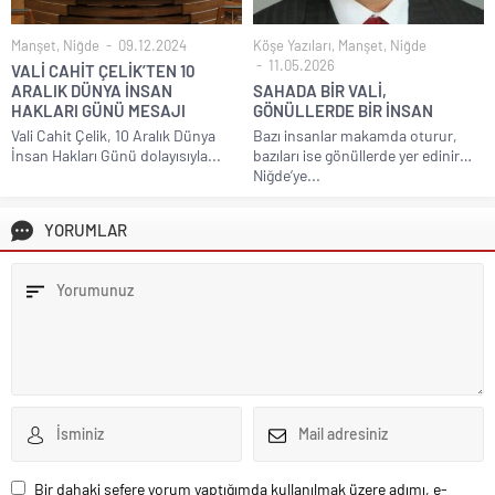
Manşet
,
Niğde
09.12.2024
Köşe Yazıları
,
Manşet
,
Niğde
11.05.2026
VALİ CAHİT ÇELİK’TEN 10
ARALIK DÜNYA İNSAN
SAHADA BİR VALİ,
HAKLARI GÜNÜ MESAJI
GÖNÜLLERDE BİR İNSAN
Vali Cahit Çelik, 10 Aralık Dünya
Bazı insanlar makamda oturur,
İnsan Hakları Günü dolayısıyla...
bazıları ise gönüllerde yer edinir…
Niğde’ye...
YORUMLAR
Bir dahaki sefere yorum yaptığımda kullanılmak üzere adımı, e-