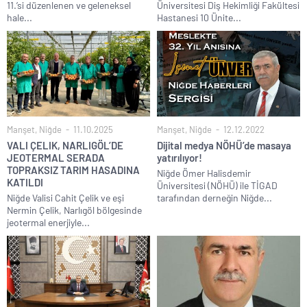
11.’si düzenlenen ve geleneksel
Üniversitesi Diş Hekimliği Fakültesi
hale...
Hastanesi 10 Ünite...
Manşet
,
Niğde
11.10.2025
Manşet
,
Niğde
12.12.2022
VALI ÇELIK, NARLIGÖL’DE
Dijital medya NÖHÜ’de masaya
JEOTERMAL SERADA
yatırılıyor!
TOPRAKSIZ TARIM HASADINA
Niğde Ömer Halisdemir
KATILDI
Üniversitesi (NÖHÜ) ile TİGAD
Niğde Valisi Cahit Çelik ve eşi
tarafından derneğin Niğde...
Nermin Çelik, Narlıgöl bölgesinde
jeotermal enerjiyle...