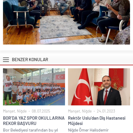
BENZER KONULAR
Manşet
,
Niğde
08.07.2025
Manşet
,
Niğde
24.01.2023
BOR’DA YAZ SPOR OKULLARINA
Rektör Uslu’dan Diş Hastanesi
REKOR BAŞVURU
Müjdesi
Bor Belediyesi tarafından bu yıl
Niğde Ömer Halisdemir