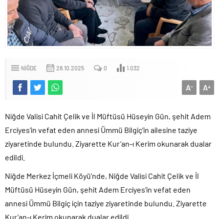
NIĞDE
28.10.2025
0
1.032
A
A
-
+
Niğde Valisi Cahit Çelik ve İl Müftüsü Hüseyin Gün, şehit Adem
Erciyes’in vefat eden annesi Ümmü Bilgiç’in ailesine taziye
ziyaretinde bulundu. Ziyarette Kur’an-ı Kerim okunarak dualar
edildi.
Niğde Merkez İçmeli Köyü’nde, Niğde Valisi Cahit Çelik ve İl
Müftüsü Hüseyin Gün, şehit Adem Erciyes’in vefat eden
annesi Ümmü Bilgiç için taziye ziyaretinde bulundu. Ziyarette
Kur’an-ı Kerim okunarak dualar edildi.