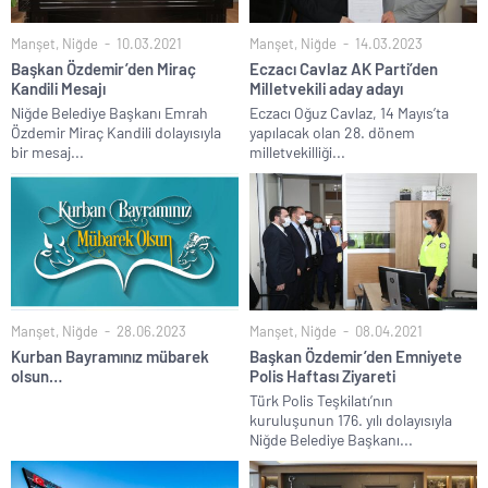
Manşet
,
Niğde
10.03.2021
Manşet
,
Niğde
14.03.2023
Başkan Özdemir’den Miraç
Eczacı Cavlaz AK Parti’den
Kandili Mesajı
Milletvekili aday adayı
Niğde Belediye Başkanı Emrah
Eczacı Oğuz Cavlaz, 14 Mayıs’ta
Özdemir Miraç Kandili dolayısıyla
yapılacak olan 28. dönem
bir mesaj...
milletvekilliği...
Manşet
,
Niğde
28.06.2023
Manşet
,
Niğde
08.04.2021
Kurban Bayramınız mübarek
Başkan Özdemir’den Emniyete
olsun…
Polis Haftası Ziyareti
Türk Polis Teşkilatı’nın
kuruluşunun 176. yılı dolayısıyla
Niğde Belediye Başkanı...