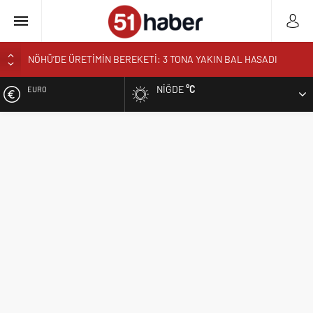
NÖHÜ’DE ÜRETİMİN BEREKETİ: 3 TONA YAKIN BAL HASADI
BOR’DA ASIM EREN ORTAOKULUNDA SONA DOĞRU
NIĞDE
°C
EURO
VALİ YARDIMCISI BÜYÜKKAYMAKCI VE İL MÜDÜRÜ ÖZBEK’TEN
REKTÖR YARDIMCISI ÖZTÜRK’E HAYIRLI OLSUN ZİYARETİ
ALTIN
REKTÖR PROF. DR. HASAN USLU ÜNİVERSİTENİN BAŞARILARINI
VE HEDEFLERİNİ ANLATTI
BIST
BOR’A YAKIŞMAYAN GÖRÜNTÜ ÜSTÜN PARK’TAKİ MUŞAMBA
ÇADIRLAR TEPKİ ÇEKİYOR
DOLAR
BAŞKAN ÖZDEMİR’DEN YAZ KUR’AN KURSU ÖĞRENCİLERİNE
SÜRPRİZ ZİYARET
NİĞDE’DE BİR İLK AORT YIRTILMASI TEVAR YÖNTEMİYLE
BAŞARIYLA TEDAVİ EDİLDİ
NİĞDELİ ALBAY MURAT TEMUR TUĞGENERAL OLDU
NİĞDELİ KOMUTAN ALPARSLAN KILINÇ KORGENERAL OLDU