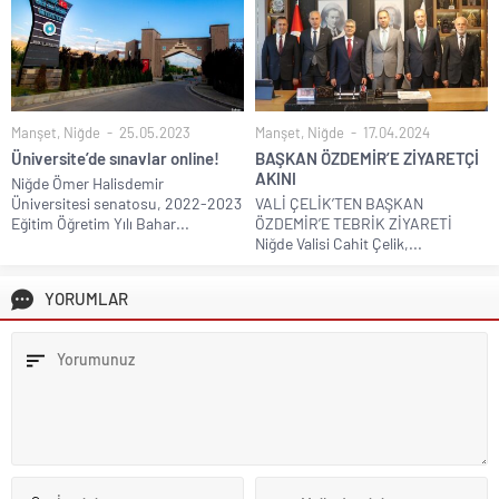
Manşet
,
Niğde
25.05.2023
Manşet
,
Niğde
17.04.2024
Üniversite’de sınavlar online!
BAŞKAN ÖZDEMİR’E ZİYARETÇİ
AKINI
Niğde Ömer Halisdemir
Üniversitesi senatosu, 2022-2023
VALİ ÇELİK’TEN BAŞKAN
Eğitim Öğretim Yılı Bahar...
ÖZDEMİR’E TEBRİK ZİYARETİ
Niğde Valisi Cahit Çelik,...
YORUMLAR