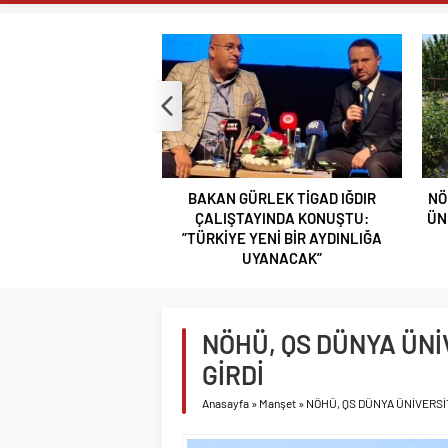
NİĞDELİ ALB
NİĞDELİ KOM
TİGAD BAŞKAN
TİGAD DİJİTA
NÖHÜ FLAMASI
NÖHÜ’DE YKS 
GAZİANTEP Cİ
GÜRLEK TİGAD IĞDIR
NÖHÜ’DE HASAT ZAMANI: ÜRETEN
ÇOPUR TAŞ’A’
TAYINDA KONUŞTU:
ÜNİVERSİTE MODELİ MEYVELERİNİ
E YENİ BİR AYDINLIĞA
VERİYOR
TAŞA İŞLENEN
UYANACAK”
GÜLERCE KIR 
BOR VEFASINI
NİĞDE’Yİ KAD
NÖHÜ, QS DÜNYA ÜNİ
BAKAN GÜRLEK
GİRDİ
AYDINLIĞA U
Anasayfa
»
Manşet
»
NÖHÜ, QS DÜNYA ÜNİVERSİT