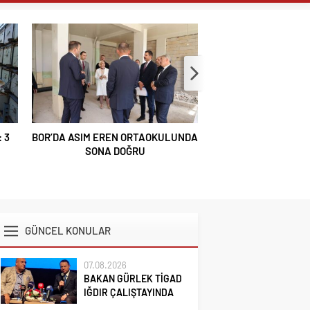
ULUNDA
VALİ YARDIMCISI BÜYÜKKAYMAKCI
REKTÖR PROF. 
VE İL MÜDÜRÜ ÖZBEK’TEN REKTÖR
ÜNİVERSİTENİN 
YARDIMCISI ÖZTÜRK’E HAYIRLI
HEDEFLERİ
OLSUN ZİYARETİ
GÜNCEL KONULAR
07.08.2026
BAKAN GÜRLEK TİGAD
IĞDIR ÇALIŞTAYINDA
KONUŞTU: ”TÜRKİYE