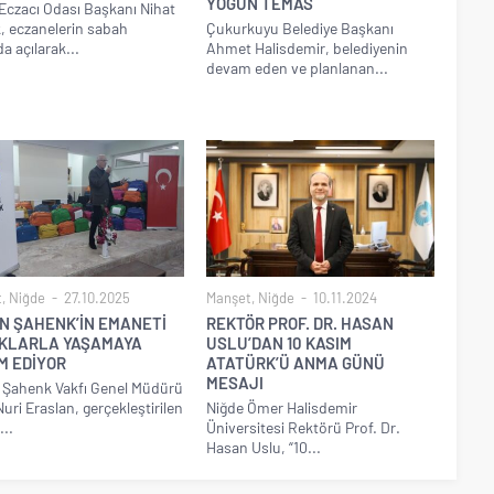
YOĞUN TEMAS
Eczacı Odası Başkanı Nihat
, eczanelerin sabah
Çukurkuyu Belediye Başkanı
a açılarak...
Ahmet Halisdemir, belediyenin
devam eden ve planlanan...
t
,
Niğde
27.10.2025
Manşet
,
Niğde
10.11.2024
N ŞAHENK’İN EMANETİ
REKTÖR PROF. DR. HASAN
KLARLA YAŞAMAYA
USLU’DAN 10 KASIM
M EDİYOR
ATATÜRK’Ü ANMA GÜNÜ
MESAJI
 Şahenk Vakfı Genel Müdürü
Nuri Eraslan, gerçekleştirilen
Niğde Ömer Halisdemir
...
Üniversitesi Rektörü Prof. Dr.
Hasan Uslu, “10...