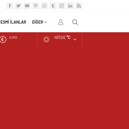
RESMİ İLANLAR
DİĞER
NIĞDE
°C
EURO
ALTIN
BIST
DOLAR