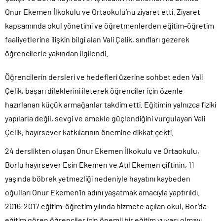
Onur Ekemen İlkokulu ve Ortaokulu’nu ziyaret etti. Ziyaret
kapsamında okul yönetimi ve öğretmenlerden eğitim-öğretim
faaliyetlerine ilişkin bilgi alan Vali Çelik, sınıfları gezerek
öğrencilerle yakından ilgilendi.
Öğrencilerin dersleri ve hedefleri üzerine sohbet eden Vali
Çelik, başarı dileklerini ileterek öğrenciler için özenle
hazırlanan küçük armağanlar takdim etti. Eğitimin yalnızca fiziki
yapılarla değil, sevgi ve emekle güçlendiğini vurgulayan Vali
Çelik, hayırsever katkılarının önemine dikkat çekti.
24 derslikten oluşan Onur Ekemen İlkokulu ve Ortaokulu,
Borlu hayırsever Esin Ekemen ve Atıl Ekemen çiftinin, 11
yaşında böbrek yetmezliği nedeniyle hayatını kaybeden
oğulları Onur Ekemen’in adını yaşatmak amacıyla yaptırıldı.
2016-2017 eğitim-öğretim yılında hizmete açılan okul, Bor’da
eğitim gören öğrenciler için önemli bir eğitim yuvası olmayı