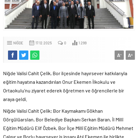
NIĞDE
17.12.2025
0
1.299
A
A
-
+
Niğde Valisi Cahit Çelik, Bor ilçesinde hayırsever katkılarıyla
eğitim hayatına kazandırılan Onur Ekemen İlkokulu ve
Ortaokulu’nu ziyaret ederek öğretmen ve öğrencilerle bir
araya geldi.
Niğde Valisi Cahit Çelik; Bor Kaymakamı Gökhan
Görgülüarslan, Bor Belediye Başkanı Serkan Baran, İl Millî
Eğitim Müdürü Elif Özbek, Bor İlçe Millî Eğitim Müdürü Mehmet
Çalışır ve Borlu hayırsever iş insanı Atıl Ekemen ile birlikte