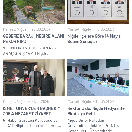
Manşet
,
Niğde
25.06.2024
Manşet
,
Niğde
16.05.2023
GEBERE BARAJI MESİRE ALANI
Niğde İlçelere Göre 14 Mayıs
REKOR KIRDI
Seçim Sonuçları
9 GÜNLÜK TATİLDE 5 BİN 426
ARAÇ GİRİŞ YAPTI Niğde...
Manşet
,
Niğde
21.01.2026
Manşet
,
Niğde
01.04.2022
İSMET ÜNVER’DEN BAŞHEKİM
Rektör Uslu, Niğde Medyası ile
ZOR’A NEZAKET ZİYARETİ
Bir Araya Geldi
51 Haber Gazetesi Kurucusu ve
Niğde Ömer Halisdemir
TİGAD Niğde İl Temsilcisi İsmet...
Üniversitesi Rektörü Prof. Dr.
Hasan Uslu, Üniversitede...