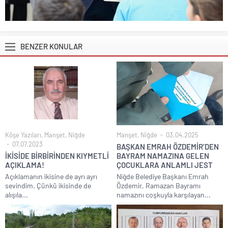
BENZER KONULAR
Köşe Yazıları
,
Manşet
,
Niğde
Manşet
,
Niğde
03.04.2025
07.07.2023
BAŞKAN EMRAH ÖZDEMİR’DEN
İKİSİDE BİRBİRİNDEN KIYMETLİ
BAYRAM NAMAZINA GELEN
AÇIKLAMA!
ÇOCUKLARA ANLAMLI JEST
Açıklamanın ikisine de ayrı ayrı
Niğde Belediye Başkanı Emrah
sevindim. Çünkü ikisinde de
Özdemir, Ramazan Bayramı
alışıla...
namazını coşkuyla karşılayan...