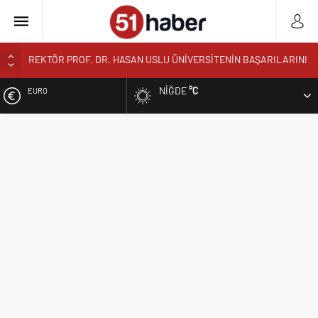
BOR’A YAKIŞMAYAN GÖRÜNTÜ ÜSTÜN PARK’TAKİ MUŞAMBA
ÇADIRLAR TEPKİ ÇEKİYOR
NIĞDE
°C
EURO
BAŞKAN ÖZDEMİR’DEN YAZ KUR’AN KURSU ÖĞRENCİLERİNE
SÜRPRİZ ZİYARET
ALTIN
NİĞDE’DE BİR İLK AORT YIRTILMASI TEVAR YÖNTEMİYLE
BAŞARIYLA TEDAVİ EDİLDİ
BIST
NİĞDELİ ALBAY MURAT TEMUR TUĞGENERAL OLDU
NİĞDELİ KOMUTAN ALPARSLAN KILINÇ KORGENERAL OLDU
DOLAR
TİGAD BAŞKANI GEÇGEL: “MESLEĞİMİZİN DÖNÜŞÜMÜ MASAYA
YATIRILIYOR”
TİGAD DİJİTAL MEDYA ÇALIŞTAYI IĞDIR’DA DÜZENLENECEK
NÖHÜ FLAMASI REŞKO ZİRVESİ’NDE DALGALANDI
NÖHÜ’DE YKS TERCİH DÖNEMİ TANITIM TOPLANTISI
DÜZENLENDİ