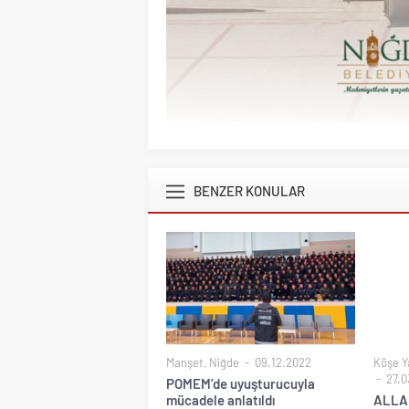
BENZER KONULAR
Manşet
,
Niğde
09.12.2022
Köşe Ya
27.0
POMEM’de uyuşturucuyla
mücadele anlatıldı
ALLAH