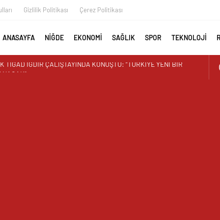
lları
Gizlilik Politikası
Çerez Politikası
ANASAYFA
NİĞDE
EKONOMİ
SAĞLIK
SPOR
TEKNOLOJİ
T ZAMANI: ÜRETEN ÜNİVERSİTE MODELİ MEYVELERİNİ VERİYOR
İMİN BEREKETİ: 3 TONA YAKIN BAL HASADI
 EREN ORTAOKULUNDA SONA DOĞRU
ISI BÜYÜKKAYMAKCI VE İL MÜDÜRÜ ÖZBEK’TEN REKTÖR
ZTÜRK’E HAYIRLI OLSUN ZİYARETİ
 DR. HASAN USLU ÜNİVERSİTENİN BAŞARILARINI VE HEDEFLERİNİ
AYAN GÖRÜNTÜ ÜSTÜN PARK’TAKİ MUŞAMBA ÇADIRLAR TEPKİ
İR’DEN YAZ KUR’AN KURSU ÖĞRENCİLERİNE SÜRPRİZ ZİYARET
 İLK AORT YIRTILMASI TEVAR YÖNTEMİYLE BAŞARIYLA TEDAVİ