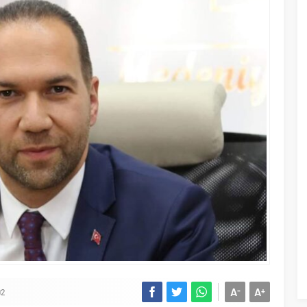
A
A
-
+
92