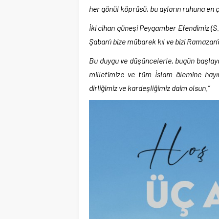
her gönül köprüsü, bu ayların ruhuna en ç
İki cihan güneşi Peygamber Efendimiz (S.A
Şaban’ı bize mübarek kıl ve bizi Ramazan’a
Bu duygu ve düşüncelerle, bugün başlaya
milletimize ve tüm İslam âlemine hayır
dirliğimiz ve kardeşliğimiz daim olsun.”