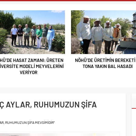
AY MURAT TEMUR TUĞGENERAL OLDU
UTAN ALPARSLAN KILINÇ KORGENERAL OLDU
I GEÇGEL: “MESLEĞİMİZİN DÖNÜŞÜMÜ MASAYA YATIRILIYOR”
L MEDYA ÇALIŞTAYI IĞDIR’DA DÜZENLENECEK
 REŞKO ZİRVESİ’NDE DALGALANDI
TERCİH DÖNEMİ TANITIM TOPLANTISI DÜZENLENDİ
ZRE’LİLER DERNEĞİNDEN HEMŞEHRİMİZ GAZETECİ YASEMİN
ÖHÜ’DE ÜRETİMİN BEREKETİ: 3
BOR’DA ASIM EREN ORTAOKUL
 ANLAMLI PLAKET
TONA YAKIN BAL HASADI
SONA DOĞRU
 SELÇUKLU MİRASI NİĞDE’DE YÜKSELİYOR
BAHÇESİ’NDE 90’LAR RÜZGÂRI ESECEK
 GÖSTERDİ
RAJA TAŞIYAN YARIŞMA SONUÇLANDI
ÜÇ AYLAR, RUHUMUZUN ŞİFA
 TİGAD IĞDIR ÇALIŞTAYINDA KONUŞTU: ”TÜRKİYE YENİ BİR
YANACAK”
AR, RUHUMUZUN ŞİFA MEVSİMİDİR”