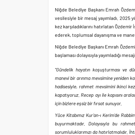
Niğde Belediye Başkanı Emrah Özdemir,
vesilesiyle bir mesaj yayımladı. 2025 y
kez karşıladıklarını hatırlatan Özdemir 
ederek, toplumsal dayanışma ve manev
Niğde Belediye Başkanı Emrah Özdemir
başlaması dolayısıyla yayımladığı mesaj
“Gündelik hayatın koşuşturması ve düny
manevi bir arınma mevsimine yeniden kav
hadisesiyle, rahmet mevsimini ikinci kez
kapatıyoruz. Recep ayı ile kapısını ara
için bizlere eşsiz bir fırsat sunuyor.
Yüce Kitabımız Kur’an-ı Kerim’de Rabbimi
buyurmaktadır. Dolayısıyla bu rahmet 
sorumluluklarımızı da hatırlatmalıdır. İh