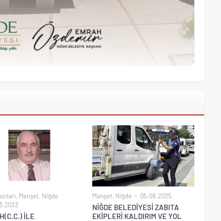
zıları
,
Manşet
,
Niğde
Manşet
,
Niğde
05.08.2025
3.2023
NİĞDE BELEDİYESİ ZABITA
(C.C.) İLE
EKİPLERİ KALDIRIM VE YOL