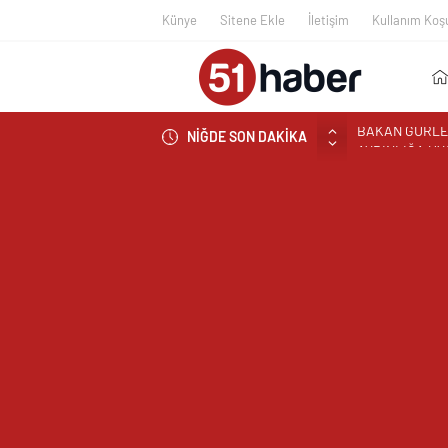
Künye
Sitene Ekle
İletişim
Kullanım Koşu
NİĞDE SON DAKİKA
NÖHÜ’DE HASA
NÖHÜ’DE ÜRET
BOR’DA ASIM
VALİ YARDIMC
YARDIMCISI Ö
REKTÖR PROF.
ANLATTI
BOR’A YAKIŞM
ÇEKİYOR
BAŞKAN ÖZDEM
NİĞDE’DE BİR
EDİLDİ