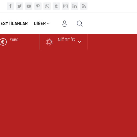
RESMİ İLANLAR
DİĞER
NIĞDE
°C
ALTIN
BIST
DOLAR
EURO