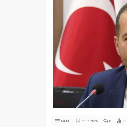
NIĞDE
22.12.2025
0
1.1