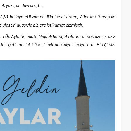
ok yakışan davranıştır.
.V), bu kıymetli zaman dilimine girerken; ‘Allah’ım! Recep ve
 ulaştır’ duasıyla bizlere istikamet çizmiştir.
n Üç Aylar’ın başta Niğdeli hemşehrilerim olmak üzere, aziz
lar getirmesini Yüce Mevla’dan niyaz ediyorum. Birliğimiz,