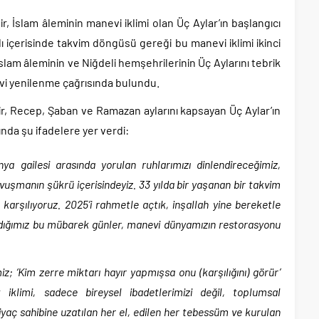
 İslam âleminin manevi iklimi olan Üç Aylar’ın başlangıcı
ılı içerisinde takvim döngüsü gereği bu manevi iklimi ikinci
İslam âleminin ve Niğdeli hemşehrilerinin Üç Aylarını tebrik
i yenilenme çağrısında bulundu.
, Recep, Şaban ve Ramazan aylarını kapsayan Üç Aylar’ın
ında şu ifadelere yer verdi:
a gailesi arasında yorulan ruhlarımızı dinlendireceğimiz,
uşmanın şükrü içerisindeyiz. 33 yılda bir yaşanan bir takvim
 karşılıyoruz. 2025’i rahmetle açtık, inşallah yine bereketle
ladığımız bu mübarek günler, manevi dünyamızın restorasyonu
z; ‘Kim zerre miktarı hayır yapmışsa onu (karşılığını) görür’
iklimi, sadece bireysel ibadetlerimizi değil, toplumsal
tiyaç sahibine uzatılan her el, edilen her tebessüm ve kurulan