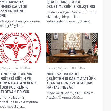
AMBERİMİZ HZ.
İŞGALLERİNE KARŞI
MMED(S.A.V)’DE
DENETİMLERİNİ SIKILAŞTIRDI
ZAN ORUCUNU
Niğde Belediyesi Zabıta Müdürlüğü
OR!!!
ekipleri, şehir genelinde
 11 ayın sultanı içinde onun
vatandaşların güvenli, düzenli...
dığı 80 yıllık...
t
,
Niğde
04.09.2024
Manşet
,
Niğde
08.11.2024
E ÖMER HALİSDEMİR
NİĞDE VALİSİ CAHİT
RSİTESİ EĞİTİM VE
ÇELİK’TEN 10 KASIM ATATÜRK
TIRMA HASTANESİ’NDE
‘Ü ANMA GÜNÜ VE ATATÜRK
 DIŞI POLİKLİNİK
HAFTASI MESAJI
Tİ DEVAM EDİYOR
Niğde Valisi Cahit Çelik 10 Kasım
Ömer Halisdemir
Atatürk ‘Ü Anma Günü...
sitesi Eğitim ve Araştırma
esi, mesai dışı...