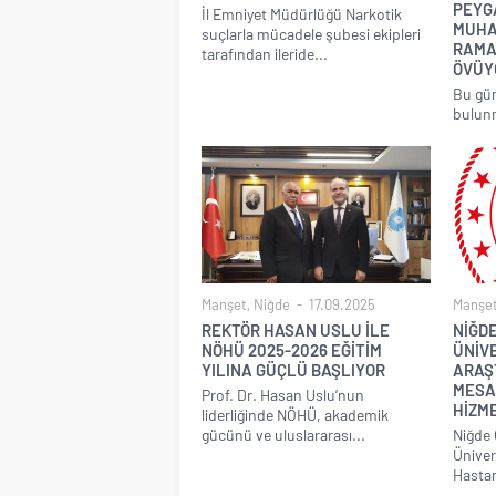
PEYG
İl Emniyet Müdürlüğü Narkotik
MUHA
suçlarla mücadele şubesi ekipleri
RAMA
tarafından ileride...
ÖVÜY
Bu gün
bulunma
Manşet
,
Niğde
17.09.2025
Manşe
REKTÖR HASAN USLU İLE
NİĞD
NÖHÜ 2025-2026 EĞİTİM
ÜNİVE
YILINA GÜÇLÜ BAŞLIYOR
ARAŞ
MESAİ
Prof. Dr. Hasan Uslu’nun
HİZME
liderliğinde NÖHÜ, akademik
gücünü ve uluslararası...
Niğde 
Üniver
Hastan