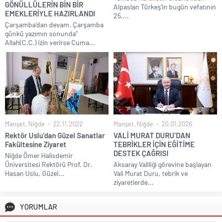
GÖNÜLLÜLERİN BİN BİR
Alpaslan Türkeş’in bugün vefatının
EMEKLERİYLE HAZIRLANDI
25....
Çarşamba’dan devam. Çarşamba
günkü yazımın sonunda”
Allah(C.C.) izin verirse Cuma...
Manşet
,
Niğde
22.11.2022
Manşet
,
Niğde
20.01.2026
Rektör Uslu’dan Güzel Sanatlar
VALİ MURAT DURU’DAN
Fakültesine Ziyaret
TEBRİKLER İÇİN EĞİTİME
DESTEK ÇAĞRISI
Niğde Ömer Halisdemir
Üniversitesi Rektörü Prof. Dr.
Aksaray Valiliği görevine başlayan
Hasan Uslu, Güzel...
Vali Murat Duru, tebrik ve
ziyaretlerde...
YORUMLAR