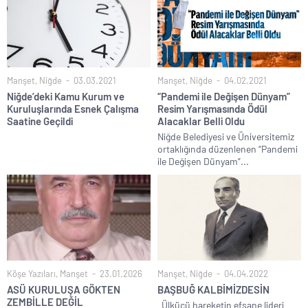
Manşet
,
Niğde
03.03.2021
Manşet
,
Niğde
04.02.2021
Niğde’deki Kamu Kurum ve
“Pandemi ile Değişen Dünyam”
Kuruluşlarında Esnek Çalışma
Resim Yarışmasında Ödül
Saatine Geçildi
Alacaklar Belli Oldu
Niğde Belediyesi ve Üniversitemiz
ortaklığında düzenlenen “Pandemi
ile Değişen Dünyam”...
Köşe Yazıları
,
Manşet
23.01.2026
Manşet
,
Niğde
04.04.2022
ASÜ KURULUŞA GÖKTEN
BAŞBUĞ KALBİMİZDESİN
ZEMBİLLE DEĞİL
Ülkücü hareketin efsane lideri