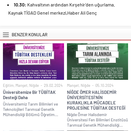
10.30:
Kahvaltının ardından Kırşehir’den uğurlama.
Kaynak TİGAD Genel merkezi,Haber Ali Genç
BENZER KONULAR
Eğitim
,
Manşet
,
Niğde
29.02.2024
Manşet
,
Niğde
05.10.2024
Üniversitemize Bir TÜBİTAK
NİĞDE ÖMER HALİSDEMİR
Desteği Daha
ÜNİVERSİTESİ’NİN
KURAKLIKLA MÜCADELE
Üniversitemiz Tarım Bilimleri ve
PROJESİNE TÜBİTAK DESTEĞİ
Teknolojileri Tarımsal Genetik
Mühendisliği Bölümü Öğretim...
Niğde Ömer Halisdemir
Üniversitesi Fen Bilimleri Enstitüsü
Tarımsal Genetik Mühendisliği...