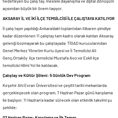
hedefleyen bu çalış tay, mesleki dayanışma ve dijital dönüşüm
açısından büyük bir önem taşıyor.
AKSARAY İL VE İKİ İLÇE TEMSİLCİSİ İLE ÇALIŞTAYA KATILIYOR
İl çalış tayın yapıldığı Ankara’daki toplantıdan itibaren şimdiye
kadar düzenlenen 11 çalıştay tam kadro olarak katılan Aksaray
gelenği bozmayarak bu çalıştayada TİGAD kurucularından
Genel Merkez Yönetim Kurlu üyesi ve İl Temsilcisi Ali
Genç,Ortaköy ilçe temsilcisi Mustafa Avcı ve Eskil ilçe
temsilcisi Hilmi Yol ile katılacak.
Çalıştay ve Kültür Şöleni: 5 Günlük Dev Program
Kırşehir Ahi Evran Üniversitesi ve çeşitli tarihi mekanlarda
gerçekleşecek olan program, 7 Haziran Pazar günü karşılama
ile başlıyor. 11 Haziran’a kadar sürecek olan etkinlik takvimi şu
şekilde:
07 Haziran Pazar: Karşılama ve İlk Temas