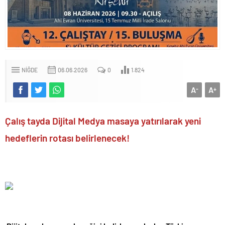
NIĞDE
06.06.2026
0
1.824
A
A
-
+
Çalış tayda Dijital Medya masaya yatırılarak yeni
hedeflerin rotası belirlenecek!