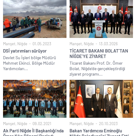
Manşet
,
Niğde
01.05.2023
Manşet
,
Niğde
13.03.2026
DSİ yatırımları sürüyor
TİCARET BAKANI BOLAT’TAN
NİĞDE’YE ZİYARET
Devlet Su İşleri bölge Müdürü
Mehmet Ekinci, Bölge Müdür
Ticaret Bakanı Prof. Dr. Ömer
Yardımcıları...
Bolat, Niğde’de gerçekleştirdiği
ziyaret programı...
Manşet
,
Niğde
09.02.2021
Manşet
,
Niğde
20.10.2023
Ak Parti Niğde İl Başkanlığı’nda
Bakan Yardımcısı Eminoğlu
Ömer Kılıç Dönemi Başladı
Niğde Belediyesi’ni Ziyaret Etti