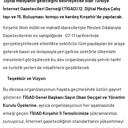
Dijital medyanın geleceğini belirleyecek olan Türkiye
İnternet Gazetecileri Derneği (TİGAD) 12. Dijital Medya Çalış
tayı ve 15. Buluşması komşu ve kardeş Kırşehir’de yapılacak.
Kırşehir ilinin mülki ve mahalli idarecileriyle Meslek Odalarıyla
Gazetecilerinin ev sahipliğinde 07-11 tarihlerinde
gerçekleştirilecek etkinlikte sektörün tüm paydaşları bir araya
gelerek basın ve dolayısıyla yeri gelirse sektörle ülkemizin
meseleleri görüşülecek bu dev organizasyonda şehrin tarihi
ve turistik yerleri de misafirlere gezdirilecek
Teşekkür ve Vizyon
Bu devasa organizasyonun hayata geçmesinde üstün gayret
gösteren
TİGAD Genel Başkanı Sayın Okan Geçgel ve Yönetim
Kurulu Üyelerine
, ayrıca organizasyonun her aşamasında
emeği geçen
TİGAD Kırşehir İl Temsilcimize
şükranlarımızı
sunuyoruz. İnternet gazeteciliğinin standartlarını yükseltmeyi