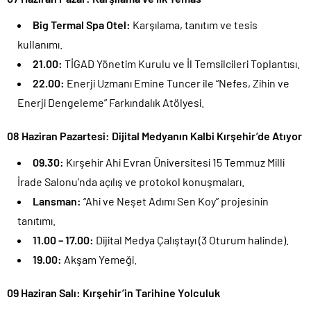
Big Termal Spa Otel:
Karşılama, tanıtım ve tesis
kullanımı.
21.00:
TİGAD Yönetim Kurulu ve İl Temsilcileri Toplantısı.
22.00:
Enerji Uzmanı Emine Tuncer ile “Nefes, Zihin ve
Enerji Dengeleme” Farkındalık Atölyesi.
08 Haziran Pazartesi: Dijital Medyanın Kalbi Kırşehir’de Atıyor
09.30:
Kırşehir Ahi Evran Üniversitesi 15 Temmuz Milli
İrade Salonu’nda açılış ve protokol konuşmaları.
Lansman:
“Ahi ve Neşet Adımı Sen Koy” projesinin
tanıtımı.
11.00 – 17.00:
Dijital Medya Çalıştayı (3 Oturum halinde).
19.00:
Akşam Yemeği.
09 Haziran Salı: Kırşehir’in Tarihine Yolculuk