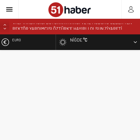
REKTÖR PROF. DR. HASAN USLU ÜNİVERSİTENİN BAŞARILARINI
VE HEDEFLERİNİ ANLATTI
NIĞDE
°C
EURO
BOR’A YAKIŞMAYAN GÖRÜNTÜ ÜSTÜN PARK’TAKİ MUŞAMBA
ÇADIRLAR TEPKİ ÇEKİYOR
ALTIN
BAŞKAN ÖZDEMİR’DEN YAZ KUR’AN KURSU ÖĞRENCİLERİNE
SÜRPRİZ ZİYARET
BIST
NİĞDE’DE BİR İLK AORT YIRTILMASI TEVAR YÖNTEMİYLE
BAŞARIYLA TEDAVİ EDİLDİ
DOLAR
NİĞDELİ ALBAY MURAT TEMUR TUĞGENERAL OLDU
NİĞDELİ KOMUTAN ALPARSLAN KILINÇ KORGENERAL OLDU
TİGAD BAŞKANI GEÇGEL: “MESLEĞİMİZİN DÖNÜŞÜMÜ MASAYA
YATIRILIYOR”
TİGAD DİJİTAL MEDYA ÇALIŞTAYI IĞDIR’DA DÜZENLENECEK
NÖHÜ FLAMASI REŞKO ZİRVESİ’NDE DALGALANDI