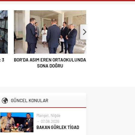
 3
BOR’DA ASIM EREN ORTAOKULUNDA
VALİ YARDIMCISI B
SONA DOĞRU
VE İL MÜDÜRÜ ÖZBE
YARDIMCISI ÖZTÜR
OLSUN ZİY
GÜNCEL KONULAR
Manşet
,
Niğde
07.08.2026
BAKAN GÜRLEK TİGAD
IĞDIR ÇALIŞTAYINDA