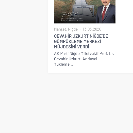
Manşet
,
Niğde
13.03.2026
CEVAHİR UZKURT NİĞDE’DE
GÜMRÜKLEME MERKEZİ
MÜJDESİNİ VERDİ
AK Parti Niğde Milletvekili Prof. Dr.
Cevahir Uzkurt, Andaval
Yükleme...