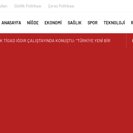
lları
Gizlilik Politikası
Çerez Politikası
ANASAYFA
NİĞDE
EKONOMİ
SAĞLIK
SPOR
TEKNOLOJİ
 TİGAD IĞDIR ÇALIŞTAYINDA KONUŞTU: ”TÜRKİYE YENİ BİR
YANACAK”
T ZAMANI: ÜRETEN ÜNİVERSİTE MODELİ MEYVELERİNİ VERİYOR
İMİN BEREKETİ: 3 TONA YAKIN BAL HASADI
 EREN ORTAOKULUNDA SONA DOĞRU
ISI BÜYÜKKAYMAKCI VE İL MÜDÜRÜ ÖZBEK’TEN REKTÖR
ZTÜRK’E HAYIRLI OLSUN ZİYARETİ
 DR. HASAN USLU ÜNİVERSİTENİN BAŞARILARINI VE HEDEFLERİNİ
AYAN GÖRÜNTÜ ÜSTÜN PARK’TAKİ MUŞAMBA ÇADIRLAR TEPKİ
İR’DEN YAZ KUR’AN KURSU ÖĞRENCİLERİNE SÜRPRİZ ZİYARET