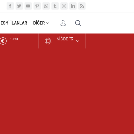
RESMİ İLANLAR
DİĞER
NIĞDE
°C
EURO
ALTIN
BIST
DOLAR