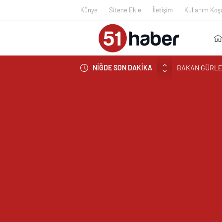
Künye
Sitene Ekle
İletişim
Kullanım Koşu
BAKAN GÜRLEK
NİĞDE SON DAKİKA
AYDINLIĞA U
NÖHÜ’DE HASA
NÖHÜ’DE ÜRET
BOR’DA ASIM
VALİ YARDIMC
YARDIMCISI Ö
REKTÖR PROF.
ANLATTI
BOR’A YAKIŞM
ÇEKİYOR
BAŞKAN ÖZDEM