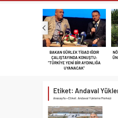
NİĞDE’DE BİR
EDİLDİ
NİĞDELİ ALB
NİĞDELİ KOM
TİGAD BAŞKAN
TİGAD DİJİTA
NÖHÜ FLAMASI
BAKAN GÜRLEK TİGAD IĞDIR
NÖ
NÖHÜ’DE YKS 
ÇALIŞTAYINDA KONUŞTU:
ÜN
”TÜRKİYE YENİ BİR AYDINLIĞA
GAZİANTEP Cİ
UYANACAK”
ÇOPUR TAŞ’A’
TAŞA İŞLENEN
GÜLERCE KIR 
Etiket:
Andaval Yükle
BOR VEFASINI
Anasayfa
»
Etiket: Andaval Yükleme Merkezi
NİĞDE’Yİ KAD