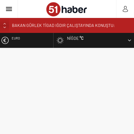
BAKAN GÜRLEK TİGAD IĞDIR ÇALIŞTAYINDA KONUŞTU:
”TÜRKİYE YENİ BİR AYDINLIĞA UYANACAK”
NIĞDE
°C
EURO
NÖHÜ’DE HASAT ZAMANI: ÜRETEN ÜNİVERSİTE MODELİ
MEYVELERİNİ VERİYOR
ALTIN
NÖHÜ’DE ÜRETİMİN BEREKETİ: 3 TONA YAKIN BAL HASADI
BOR’DA ASIM EREN ORTAOKULUNDA SONA DOĞRU
BIST
VALİ YARDIMCISI BÜYÜKKAYMAKCI VE İL MÜDÜRÜ ÖZBEK’TEN
REKTÖR YARDIMCISI ÖZTÜRK’E HAYIRLI OLSUN ZİYARETİ
DOLAR
REKTÖR PROF. DR. HASAN USLU ÜNİVERSİTENİN BAŞARILARINI
VE HEDEFLERİNİ ANLATTI
BOR’A YAKIŞMAYAN GÖRÜNTÜ ÜSTÜN PARK’TAKİ MUŞAMBA
ÇADIRLAR TEPKİ ÇEKİYOR
BAŞKAN ÖZDEMİR’DEN YAZ KUR’AN KURSU ÖĞRENCİLERİNE
SÜRPRİZ ZİYARET
NİĞDE’DE BİR İLK AORT YIRTILMASI TEVAR YÖNTEMİYLE