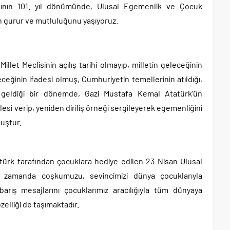
lışının 101. yıl dönümünde, Ulusal Egemenlik ve Çocuk
n gurur ve mutluluğunu yaşıyoruz.
let Meclisinin açılış tarihi olmayıp, milletin geleceğinin
eceğinin ifadesi olmuş, Cumhuriyetin temellerinin atıldığı,
e geldiği bir dönemde, Gazi Mustafa Kemal Atatürk’ün
lesi verip, yeniden diriliş örneği sergileyerek egemenliğini
muştur.
ürk tarafından çocuklara hediye edilen 23 Nisan Ulusal
zamanda coşkumuzu, sevincimizi dünya çocuklarıyla
barış mesajlarını çocuklarımız aracılığıyla tüm dünyaya
zelliği de taşımaktadır.