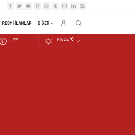
RESMİ İLANLAR
DİĞER
NIĞDE
°C
EURO
ALTIN
BIST
DOLAR