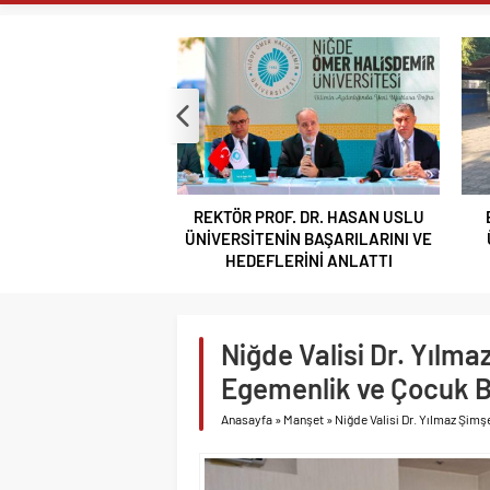
ÇOPUR TAŞ’A’
TAŞA İŞLENEN
GÜLERCE KIR 
BOR VEFASINI
NİĞDE’Yİ KAD
HAYIRSEVER A
REKTÖR PROF. DR. HASAN USLU
BAKAN YARDIM
ÜNİVERSİTENİN BAŞARILARINI VE
VALİ AKMEŞE 
HEDEFLERİNİ ANLATTI
VALİ AKMEŞE 
IĞDIR, TİGAD
Niğde Valisi Dr. Yılma
REKTÖR PROF.
ANLATTI
Egemenlik ve Çocuk B
Anasayfa
»
Manşet
»
Niğde Valisi Dr. Yılmaz Şim