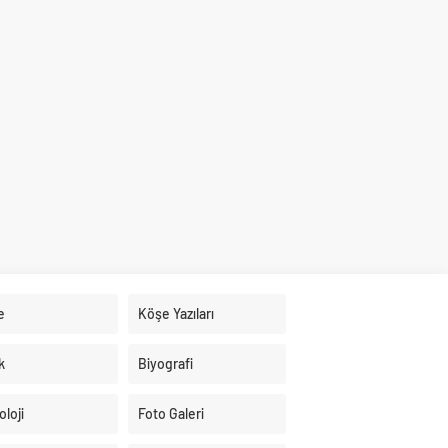
e
Köşe Yazıları
k
Biyografi
loji
Foto Galeri