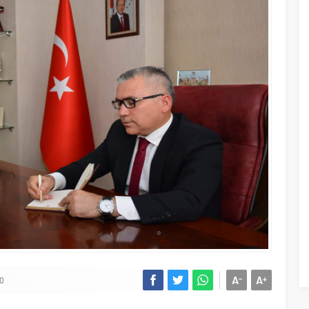
A
A
-
+
00