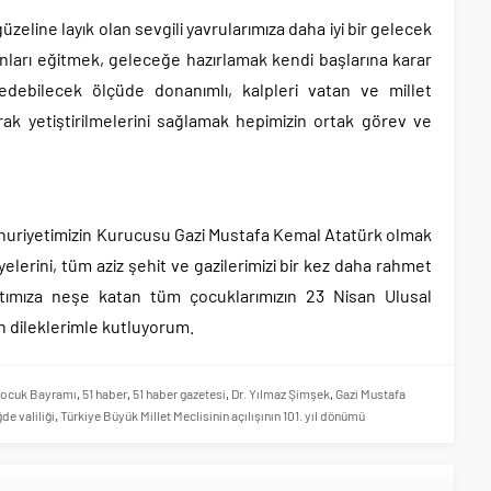
üzeline layık olan sevgili yavrularımıza daha iyi bir gelecek
nları eğitmek, geleceğe hazırlamak kendi başlarına karar
 edebilecek ölçüde donanımlı, kalpleri vatan ve millet
rak yetiştirilmelerini sağlamak hepimizin ortak görev ve
uriyetimizin Kurucusu Gazi Mustafa Kemal Atatürk olmak
elerini, tüm aziz şehit ve gazilerimizi bir kez daha rahmet
yatımıza neşe katan tüm çocuklarımızın 23 Nisan Ulusal
n dileklerimle kutluyorum.
 Çocuk Bayramı
,
51 haber
,
51 haber gazetesi
,
Dr. Yılmaz Şimşek
,
Gazi Mustafa
ğde valiliği
,
Türkiye Büyük Millet Meclisinin açılışının 101. yıl dönümü