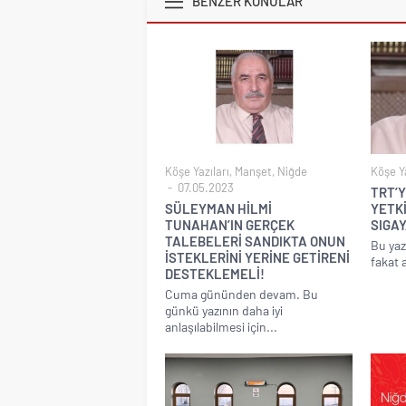
BENZER KONULAR
Köşe Yazıları
,
Manşet
,
Niğde
Köşe Ya
07.05.2023
TRT’Y
SÜLEYMAN HİLMİ
YETK
TUNAHAN’IN GERÇEK
SIGAY
TALEBELERİ SANDIKTA ONUN
Bu yaz
İSTEKLERİNİ YERİNE GETİRENİ
fakat a
DESTEKLEMELİ!
Cuma gününden devam. Bu
günkü yazının daha iyi
anlaşılabilmesi için...