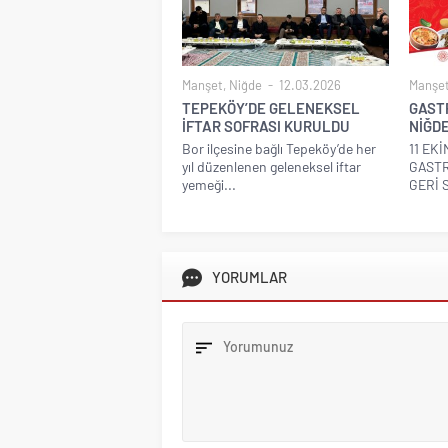
Manşet
,
Niğde
12.03.2026
Manşe
TEPEKÖY’DE GELENEKSEL
GAST
İFTAR SOFRASI KURULDU
NİĞD
Bor ilçesine bağlı Tepeköy’de her
11 EK
yıl düzenlenen geleneksel iftar
GASTR
yemeği...
GERİ S
YORUMLAR