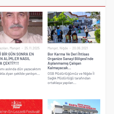
zıları
,
Manşet
25.11.2025
Manşet
,
Niğde
20.06.2021
İ BİR GÜN SONRA EN
Bor Karma Ve Deri İhtisas
İN ALİMLER NASIL
Organize Sanayi Bölgesi’nde
A ÇEKTİ?!!!
Aşılanmamış Çalışan
Kalmayacak…
ımı aslında dün yazacaktım
kla ziyan şekilde yanlışın...
OSB Müdürlüğümüz ve Niğde İl
Sağlık Müdürlüğü tarafından
ortaklaşa yapılan...