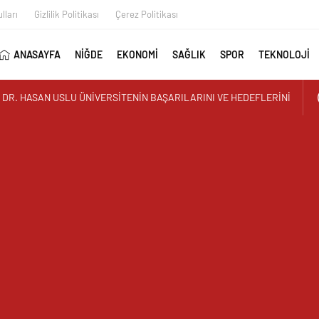
lları
Gizlilik Politikası
Çerez Politikası
ANASAYFA
NİĞDE
EKONOMİ
SAĞLIK
SPOR
TEKNOLOJİ
AYAN GÖRÜNTÜ ÜSTÜN PARK’TAKİ MUŞAMBA ÇADIRLAR TEPKİ
İR’DEN YAZ KUR’AN KURSU ÖĞRENCİLERİNE SÜRPRİZ ZİYARET
 İLK AORT YIRTILMASI TEVAR YÖNTEMİYLE BAŞARIYLA TEDAVİ
AY MURAT TEMUR TUĞGENERAL OLDU
UTAN ALPARSLAN KILINÇ KORGENERAL OLDU
I GEÇGEL: “MESLEĞİMİZİN DÖNÜŞÜMÜ MASAYA YATIRILIYOR”
L MEDYA ÇALIŞTAYI IĞDIR’DA DÜZENLENECEK
 REŞKO ZİRVESİ’NDE DALGALANDI
TERCİH DÖNEMİ TANITIM TOPLANTISI DÜZENLENDİ
ZRE’LİLER DERNEĞİNDEN HEMŞEHRİMİZ GAZETECİ YASEMİN