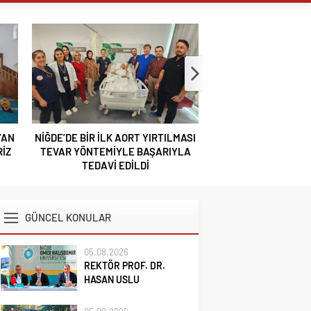
’AN
NİĞDE’DE BİR İLK AORT YIRTILMASI
NİĞDELİ ALBAY M
İZ
TEVAR YÖNTEMİYLE BAŞARIYLA
TUĞGENERA
TEDAVİ EDİLDİ
GÜNCEL KONULAR
05.08.2026
REKTÖR PROF. DR.
HASAN USLU
ÜNİVERSİTENİN
BAŞARILARINI VE