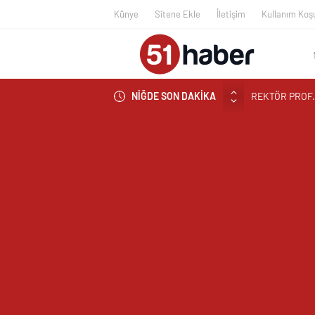
Künye
Sitene Ekle
İletişim
Kullanım Koşu
NİĞDE SON DAKİKA
BOR’A YAKIŞM
ÇEKİYOR
BAŞKAN ÖZDEM
NİĞDE’DE BİR
EDİLDİ
NİĞDELİ ALB
NİĞDELİ KOM
TİGAD BAŞKAN
TİGAD DİJİTA
NÖHÜ FLAMASI
NÖHÜ’DE YKS 
GAZİANTEP Cİ