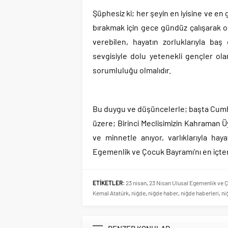
Şüphesiz ki; her şeyin en iyisine ve en g
bırakmak için gece gündüz çalışarak o
verebilen, hayatın zorluklarıyla baş
sevgisiyle dolu yetenekli gençler ola
sorumluluğu olmalıdır.
Bu duygu ve düşüncelerle; başta Cumh
üzere; Birinci Meclisimizin Kahraman Üy
ve minnetle anıyor, varlıklarıyla ha
Egemenlik ve Çocuk Bayramı’nı en içte
ETİKETLER:
23 nisan
,
23 Nisan Ulusal Egemenlik ve
Kemal Atatürk
,
niğde
,
niğde haber
,
niğde haberleri
,
ni