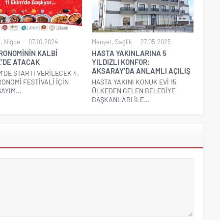
t
,
Niğde
07.10.2024
Manşet
,
Sağlık
27.05.2025
RONOMİNİN KALBİ
HASTA YAKINLARINA 5
E’DE ATACAK
YILDIZLI KONFOR:
AKSARAY’DA ANLAMLI AÇILIŞ
İM’DE STARTI VERİLECEK 4.
ONOMİ FESTİVALİ İÇİN
HASTA YAKINI KONUK EVİ 15
AYIM...
ÜLKEDEN GELEN BELEDİYE
BAŞKANLARI İLE...