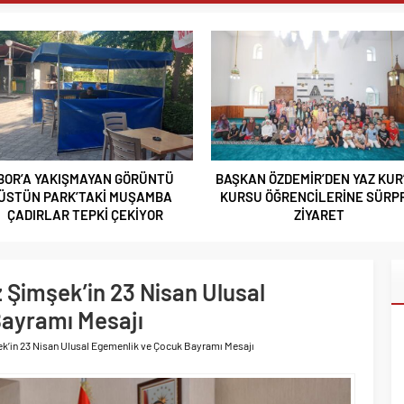
 ANLAMLI PLAKET
 SELÇUKLU MİRASI NİĞDE’DE YÜKSELİYOR
BAHÇESİ’NDE 90’LAR RÜZGÂRI ESECEK
 GÖSTERDİ
RAJA TAŞIYAN YARIŞMA SONUÇLANDI
TIL EKEMEN’DEN EĞİTİME ANLAMLI DESTEK
BOR’A YAKIŞMAYAN GÖRÜNTÜ
BAŞKAN ÖZDEMİR’DEN YAZ KUR
CISI ALPASLAN KAVAKLIOĞLU’NUN ACI GÜNÜ
ÜSTÜN PARK’TAKİ MUŞAMBA
KURSU ÖĞRENCİLERİNE SÜRPR
ECEMİŞ ÇAYI’NDAKİ BALIK SALIM PROGRAMINA KATILDI
ÇADIRLAR TEPKİ ÇEKİYOR
ZİYARET
HASAT SEVİNCİNE ORTAK OLDU
 ÇALIŞTAYI’NDA 140 GAZETECİYİ AĞIRLAYACAK
z Şimşek’in 23 Nisan Ulusal
 DR. HASAN USLU ÜNİVERSİTENİN BAŞARILARINI VE HEDEFLERİNİ
ayramı Mesajı
şek’in 23 Nisan Ulusal Egemenlik ve Çocuk Bayramı Mesajı