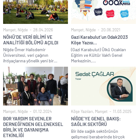
Manşet
,
Niğde
28.04.2026
Manşet
,
Niğde
20.06.2021
NÖHÜ’DE VERİ BİLİMİ VE
Gazi Karabulut’un Odak2023
ANALİTİĞİ BÖLÜMÜ AÇILDI
Köşe Yazısı…
Niğde Ömer Halisdemir
(Gazi Karabulut) Ülkü Ocakları
Üniversitesi, veri çağının
Eğitim ve Kültür Vakfı Genel
ihtiyaçlarına yönelik yeni bir...
Merkezinin,...
Manşet
,
Niğde
01.12.2024
Köşe Yazıları
,
Manşet
11.03.2025
BOR YARDIM SEVENLER
NİĞDE’YE GENEL BAKIŞ:
DERNEĞİ’NDEN GELENEKSEL
SAĞLIK SEKTÖRÜ
BİRLİK VE DAYANIŞMA
Bir ilde sağlık sektörünün
ETKİNLİĞİ
gelişmesi beraberinde birçok