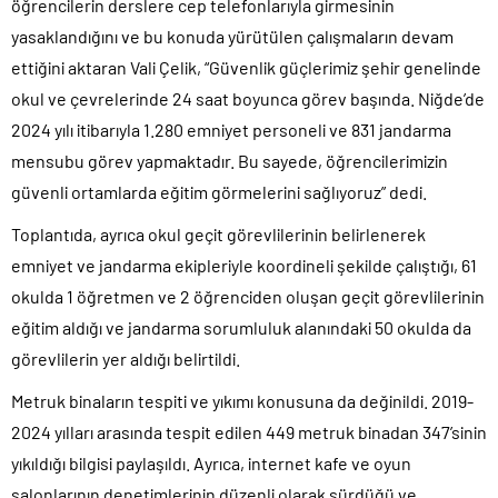
öğrencilerin derslere cep telefonlarıyla girmesinin
yasaklandığını ve bu konuda yürütülen çalışmaların devam
ettiğini aktaran Vali Çelik, “Güvenlik güçlerimiz şehir genelinde
okul ve çevrelerinde 24 saat boyunca görev başında. Niğde’de
2024 yılı itibarıyla 1.280 emniyet personeli ve 831 jandarma
mensubu görev yapmaktadır. Bu sayede, öğrencilerimizin
güvenli ortamlarda eğitim görmelerini sağlıyoruz” dedi.
Toplantıda, ayrıca okul geçit görevlilerinin belirlenerek
emniyet ve jandarma ekipleriyle koordineli şekilde çalıştığı, 61
okulda 1 öğretmen ve 2 öğrenciden oluşan geçit görevlilerinin
eğitim aldığı ve jandarma sorumluluk alanındaki 50 okulda da
görevlilerin yer aldığı belirtildi.
Metruk binaların tespiti ve yıkımı konusuna da değinildi. 2019-
2024 yılları arasında tespit edilen 449 metruk binadan 347’sinin
yıkıldığı bilgisi paylaşıldı. Ayrıca, internet kafe ve oyun
salonlarının denetimlerinin düzenli olarak sürdüğü ve