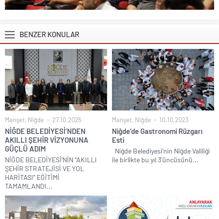
BENZER KONULAR
Manşet
,
Niğde
27.10.2025
Manşet
,
Niğde
10.10.2023
NİĞDE BELEDİYESİ’NDEN
Niğde’de Gastronomi Rüzgarı
AKILLI ŞEHİR VİZYONUNA
Esti
GÜÇLÜ ADIM
Niğde Belediyesi’nin Niğde Valiliği
NİĞDE BELEDİYESİ’NİN “AKILLI
ile birlikte bu yıl 3’üncüsünü...
ŞEHİR STRATEJİSİ VE YOL
HARİTASI” EĞİTİMİ
TAMAMLANDI...