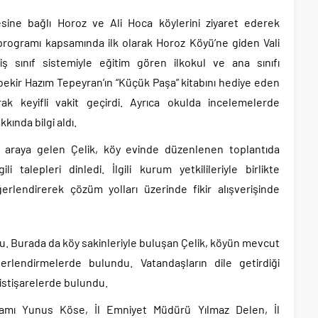
çesine bağlı Horoz ve Ali Hoca köylerini ziyaret ederek
t programı kapsamında ilk olarak Horoz Köyü’ne giden Vali
miş sınıf sistemiyle eğitim gören ilkokul ve ana sınıfı
bekir Hazım Tepeyran’ın “Küçük Paşa” kitabını hediye eden
arak keyifli vakit geçirdi. Ayrıca okulda incelemelerde
kkında bilgi aldı.
 araya gelen Çelik, köy evinde düzenlenen toplantıda
li talepleri dinledi. İlgili kurum yetkilileriyle birlikte
erlendirerek çözüm yolları üzerinde fikir alışverişinde
ldu. Burada da köy sakinleriyle buluşan Çelik, köyün mevcut
rlendirmelerde bulundu. Vatandaşların dile getirdiği
 istişarelerde bulundu.
kamı Yunus Köse, İl Emniyet Müdürü Yılmaz Delen, İl