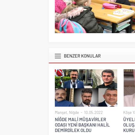
BENZER KONULAR
Manşet
,
Niğde
10.05.2022
Köşe Ya
NİĞDE MALİ MÜŞAVİRLER
ÜYEL
ODASI YENİ BAŞKANI HALİL
OLUŞ
DEMİRDİLEK OLDU
KURU