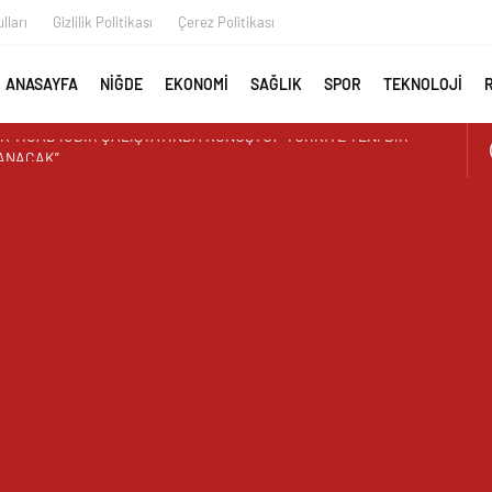
lları
Gizlilik Politikası
Çerez Politikası
ANASAYFA
NİĞDE
EKONOMİ
SAĞLIK
SPOR
TEKNOLOJİ
T ZAMANI: ÜRETEN ÜNİVERSİTE MODELİ MEYVELERİNİ VERİYOR
İMİN BEREKETİ: 3 TONA YAKIN BAL HASADI
 EREN ORTAOKULUNDA SONA DOĞRU
ISI BÜYÜKKAYMAKCI VE İL MÜDÜRÜ ÖZBEK’TEN REKTÖR
ZTÜRK’E HAYIRLI OLSUN ZİYARETİ
 DR. HASAN USLU ÜNİVERSİTENİN BAŞARILARINI VE HEDEFLERİNİ
AYAN GÖRÜNTÜ ÜSTÜN PARK’TAKİ MUŞAMBA ÇADIRLAR TEPKİ
İR’DEN YAZ KUR’AN KURSU ÖĞRENCİLERİNE SÜRPRİZ ZİYARET
 İLK AORT YIRTILMASI TEVAR YÖNTEMİYLE BAŞARIYLA TEDAVİ