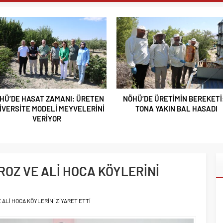
AY MURAT TEMUR TUĞGENERAL OLDU
UTAN ALPARSLAN KILINÇ KORGENERAL OLDU
I GEÇGEL: “MESLEĞİMİZİN DÖNÜŞÜMÜ MASAYA YATIRILIYOR”
L MEDYA ÇALIŞTAYI IĞDIR’DA DÜZENLENECEK
 REŞKO ZİRVESİ’NDE DALGALANDI
TERCİH DÖNEMİ TANITIM TOPLANTISI DÜZENLENDİ
ZRE’LİLER DERNEĞİNDEN HEMŞEHRİMİZ GAZETECİ YASEMİN
ÖHÜ’DE ÜRETİMİN BEREKETİ: 3
BOR’DA ASIM EREN ORTAOKUL
 ANLAMLI PLAKET
TONA YAKIN BAL HASADI
SONA DOĞRU
 SELÇUKLU MİRASI NİĞDE’DE YÜKSELİYOR
BAHÇESİ’NDE 90’LAR RÜZGÂRI ESECEK
 GÖSTERDİ
RAJA TAŞIYAN YARIŞMA SONUÇLANDI
ROZ VE ALİ HOCA KÖYLERİNİ
 TİGAD IĞDIR ÇALIŞTAYINDA KONUŞTU: ”TÜRKİYE YENİ BİR
YANACAK”
E ALİ HOCA KÖYLERİNİ ZİYARET ETTİ