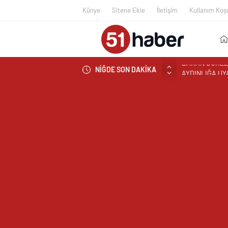
Künye
Sitene Ekle
İletişim
Kullanım Koşu
NİĞDE SON DAKİKA
NÖHÜ’DE HASA
NÖHÜ’DE ÜRET
BOR’DA ASIM
VALİ YARDIMC
YARDIMCISI Ö
REKTÖR PROF.
ANLATTI
BOR’A YAKIŞM
ÇEKİYOR
BAŞKAN ÖZDEM
NİĞDE’DE BİR
EDİLDİ