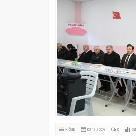
NIĞDE
02.12.2024
0
65