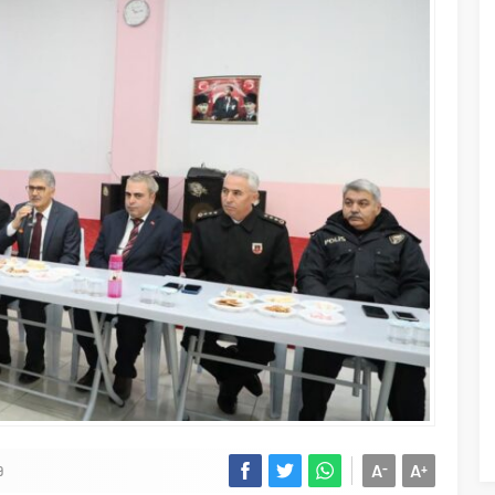
A
A
-
+
9