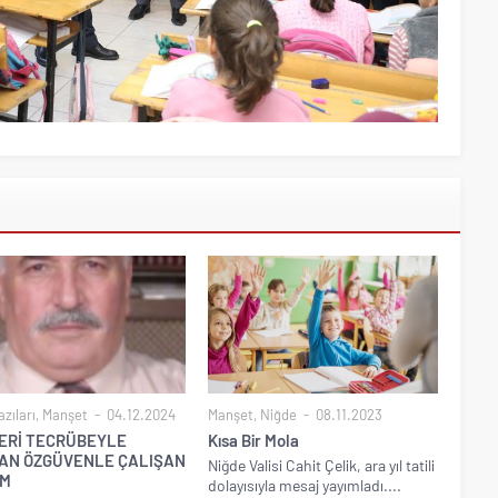
zıları
,
Manşet
04.12.2024
Manşet
,
Niğde
08.11.2023
ERİ TECRÜBEYLE
Kısa Bir Mola
AN ÖZGÜVENLE ÇALIŞAN
Niğde Valisi Cahit Çelik, ara yıl tatili
M
dolayısıyla mesaj yayımladı....