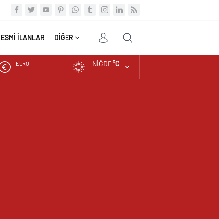
RESMİ İLANLAR
DİĞER
NIĞDE
°C
ALTIN
BIST
DOLAR
EURO