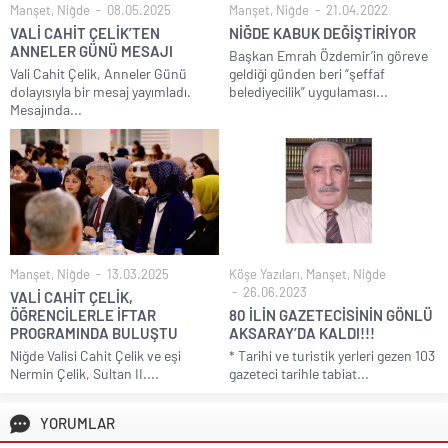
Manşet
,
Niğde
08.05.2025
Manşet
,
Niğde
21.04.2022
VALİ CAHİT ÇELİK’TEN
NİĞDE KABUK DEĞİŞTİRİYOR
ANNELER GÜNÜ MESAJI
Başkan Emrah Özdemir’in göreve
Vali Cahit Çelik, Anneler Günü
geldiği günden beri “şeffaf
dolayısıyla bir mesaj yayımladı.
belediyecilik” uygulaması...
Mesajında...
Manşet
,
Niğde
13.03.2025
Köşe Yazıları
,
Manşet
,
Niğde
26.06.2023
VALİ CAHİT ÇELİK,
ÖĞRENCİLERLE İFTAR
80 İLİN GAZETECİSİNİN GÖNLÜ
PROGRAMINDA BULUŞTU
AKSARAY’DA KALDI!!!
Niğde Valisi Cahit Çelik ve eşi
* Tarihi ve turistik yerleri gezen 103
Nermin Çelik, Sultan II....
gazeteci tarihle tabiat...
YORUMLAR