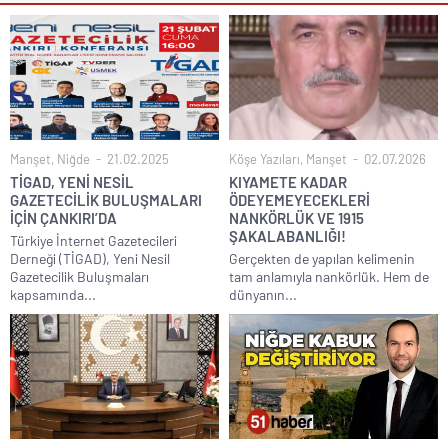
Manşet
,
Niğde
21.02.2025
Köşe Yazıları
,
Manşet
02.07.2026
TİGAD, YENİ NESİL
KIYAMETE KADAR
GAZETECİLİK BULUŞMALARI
ÖDEYEMEYECEKLERİ
İÇİN ÇANKIRI’DA
NANKÖRLÜK VE 1915
ŞAKALABANLIĞI!
Türkiye İnternet Gazetecileri
Derneği (TİGAD), Yeni Nesil
Gerçekten de yapılan kelimenin
Gazetecilik Buluşmaları
tam anlamıyla nankörlük. Hem de
kapsamında...
dünyanın...