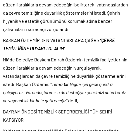
düzenli aralıklarla devam edeceğini belirterek, vatandaşlardan
da çevre temizliğine duyarlılık göstermelerini istedi. Şehrin
hijyenik ve estetik görünümünü korumak adına benzer
çalışmaların süreceği vurgulandı.
BAŞKAN ÖZDEMİR’DEN VATANDAŞLARA ÇAĞRI:
“ÇEVRE
TEMİZLİĞİNE DUYARLI OLALIM”
Niğde Belediye Başkanı Emrah Özdemir, temizlik faaliyetlerinin
düzenli aralıklarla devam edeceğini vurgulayarak,
vatandaşlardan da çevre temizliğine duyarlılık göstermelerini
istedi. Başkan Özdemir,
“Temiz bir Niğde için gece gündüz
çalışıyoruz. Vatandaşlarımızın da desteğiyle şehrimizi daha temiz
ve yaşanabilir bir hale getireceğiz”
dedi.
BAYRAM ÖNCESİ TEMİZLİK SEFERBERLİĞİ TÜM ŞEHRİ
KAPSIYOR
Yaklaşan bayram öncesi Niğde Belediyesi, şehir genelinde