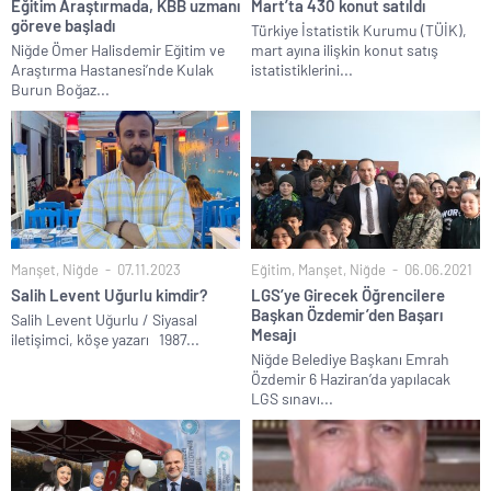
Eğitim Araştırmada, KBB uzmanı
Mart’ta 430 konut satıldı
göreve başladı
Türkiye İstatistik Kurumu (TÜİK),
Niğde Ömer Halisdemir Eğitim ve
mart ayına ilişkin konut satış
Araştırma Hastanesi’nde Kulak
istatistiklerini...
Burun Boğaz...
Manşet
,
Niğde
07.11.2023
Eğitim
,
Manşet
,
Niğde
06.06.2021
Salih Levent Uğurlu kimdir?
LGS’ye Girecek Öğrencilere
Başkan Özdemir’den Başarı
Salih Levent Uğurlu / Siyasal
Mesajı
iletişimci, köşe yazarı 1987...
Niğde Belediye Başkanı Emrah
Özdemir 6 Haziran’da yapılacak
LGS sınavı...