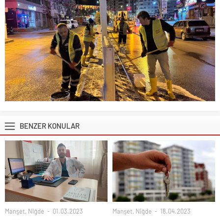
BENZER KONULAR
Manşet
,
Niğde
01.03.2023
Manşet
,
Niğde
18.04.2023