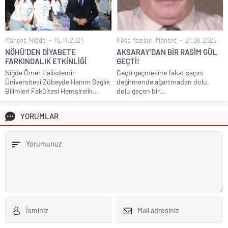
Manşet
,
Niğde
15.11.2024
Köşe Yazıları
,
Manşet
21.08.2025
NÖHÜ’DEN DİYABETE
AKSARAY’DAN BİR RASİM GÜL
FARKINDALIK ETKİNLİĞİ
GEÇTİ!
Niğde Ömer Halisdemir
Geçti geçmesine fakat saçını
Üniversitesi Zübeyde Hanım Sağlık
değirmende ağartmadan dolu,
Bilimleri Fakültesi Hemşirelik...
dolu geçen bir...
YORUMLAR