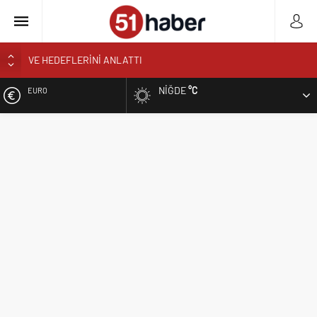
BOR’A YAKIŞMAYAN GÖRÜNTÜ ÜSTÜN PARK’TAKİ MUŞAMBA
ÇADIRLAR TEPKİ ÇEKİYOR
NIĞDE
°C
EURO
BAŞKAN ÖZDEMİR’DEN YAZ KUR’AN KURSU ÖĞRENCİLERİNE
SÜRPRİZ ZİYARET
ALTIN
NİĞDE’DE BİR İLK AORT YIRTILMASI TEVAR YÖNTEMİYLE
BAŞARIYLA TEDAVİ EDİLDİ
BIST
NİĞDELİ ALBAY MURAT TEMUR TUĞGENERAL OLDU
NİĞDELİ KOMUTAN ALPARSLAN KILINÇ KORGENERAL OLDU
DOLAR
TİGAD BAŞKANI GEÇGEL: “MESLEĞİMİZİN DÖNÜŞÜMÜ MASAYA
YATIRILIYOR”
TİGAD DİJİTAL MEDYA ÇALIŞTAYI IĞDIR’DA DÜZENLENECEK
NÖHÜ FLAMASI REŞKO ZİRVESİ’NDE DALGALANDI
NÖHÜ’DE YKS TERCİH DÖNEMİ TANITIM TOPLANTISI
DÜZENLENDİ