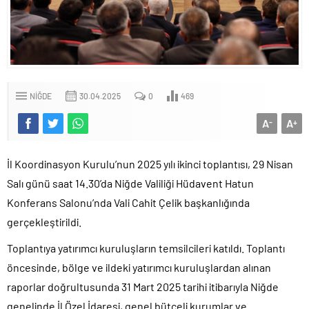
NIĞDE
30.04.2025
0
469
A
A
-
+
İl Koordinasyon Kurulu’nun 2025 yılı ikinci toplantısı, 29 Nisan
Salı günü saat 14.30’da Niğde Valiliği Hüdavent Hatun
Konferans Salonu’nda Vali Cahit Çelik başkanlığında
gerçekleştirildi.
Toplantıya yatırımcı kuruluşların temsilcileri katıldı. Toplantı
öncesinde, bölge ve ildeki yatırımcı kuruluşlardan alınan
raporlar doğrultusunda 31 Mart 2025 tarihi itibarıyla Niğde
genelinde İl Özel İdaresi, genel bütçeli kurumlar ve