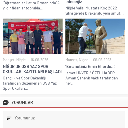
edeceğiz
‘Öğretmenler Hatıra Ormanında’ 4
yıldır fidanlar toprakla...
Niğde Valisi Mustafa Koç 2022
yılını geride bırakarak, yeni umut...
Manşet
,
Niğde
16.06.2026
Manşet
,
Niğde
06.09.2023
NİĞDE’DE GSB YAZ SPOR
‘Emanetiniz Emin Ellerde…’
OKULLARI KAYITLARI BAŞLADI
İsmet ÜNVER / ÖZEL HABER
Gençlik ve Spor Bakanlığı
Ayhan Şahenk Vakfı tarafından
tarafından düzenlenen GSB Yaz
her...
Spor Okulları...
YORUMLAR