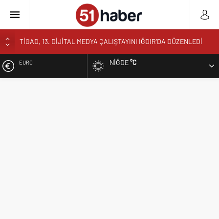
TİGAD, 13. DİJİTAL MEDYA ÇALIŞTAYINI IĞDIR’DA DÜZENLEDİ
BAKAN GÜRLEK TİGAD IĞDIR ÇALIŞTAYINDA KONUŞTU:
”TÜRKİYE YENİ BİR AYDINLIĞA UYANACAK”
NIĞDE
°C
EURO
NÖHÜ’DE HASAT ZAMANI: ÜRETEN ÜNİVERSİTE MODELİ
MEYVELERİNİ VERİYOR
ALTIN
NÖHÜ’DE ÜRETİMİN BEREKETİ: 3 TONA YAKIN BAL HASADI
BOR’DA ASIM EREN ORTAOKULUNDA SONA DOĞRU
BIST
VALİ YARDIMCISI BÜYÜKKAYMAKCI VE İL MÜDÜRÜ ÖZBEK’TEN
REKTÖR YARDIMCISI ÖZTÜRK’E HAYIRLI OLSUN ZİYARETİ
DOLAR
REKTÖR PROF. DR. HASAN USLU ÜNİVERSİTENİN BAŞARILARINI
VE HEDEFLERİNİ ANLATTI
BOR’A YAKIŞMAYAN GÖRÜNTÜ ÜSTÜN PARK’TAKİ MUŞAMBA
ÇADIRLAR TEPKİ ÇEKİYOR
BAŞKAN ÖZDEMİR’DEN YAZ KUR’AN KURSU ÖĞRENCİLERİNE
SÜRPRİZ ZİYARET