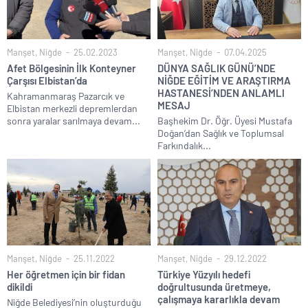
Manşet
,
Niğde
25.02.2023
Manşet
,
Niğde
07.04.2025
Afet Bölgesinin İlk Konteyner
DÜNYA SAĞLIK GÜNÜ’NDE
Çarşısı Elbistan’da
NİĞDE EĞİTİM VE ARAŞTIRMA
HASTANESİ’NDEN ANLAMLI
Kahramanmaraş Pazarcık ve
MESAJ
Elbistan merkezli depremlerdan
sonra yaralar sarılmaya devam...
Başhekim Dr. Öğr. Üyesi Mustafa
Doğan’dan Sağlık ve Toplumsal
Farkındalık...
Manşet
,
Niğde
25.11.2022
Manşet
,
Niğde
29.12.2022
Her öğretmen için bir fidan
Türkiye Yüzyılı hedefi
dikildi
doğrultusunda üretmeye,
çalışmaya kararlıkla devam
Niğde Belediyesi’nin oluşturduğu