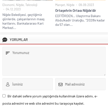
Ekonomi
,
Niğde
,
Teknoloji
Manşet
,
Niğde
09.09.2023
04.12.2023
Ortaşehrin Ortası Niğde’dir
Niğde Belediyesi, geçtiğimiz
EDİTÖRDEN… Ulaştırma Bakanı
günlerde, çalışanlarının maaş
Abdulkadir Uraloğlu, “2028’e kadar
kartlarını, Bankalararası Kart
da 57 olan...
Merkezi...
YORUMLAR
Bir dahaki sefere yorum yaptığımda kullanılmak üzere adımı, e-
posta adresimi ve web site adresimi bu tarayıcıya kaydet.