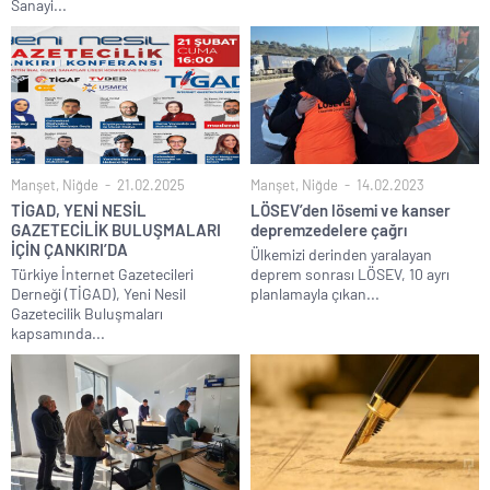
Sanayi...
Manşet
,
Niğde
21.02.2025
Manşet
,
Niğde
14.02.2023
TİGAD, YENİ NESİL
LÖSEV’den lösemi ve kanser
GAZETECİLİK BULUŞMALARI
depremzedelere çağrı
İÇİN ÇANKIRI’DA
Ülkemizi derinden yaralayan
Türkiye İnternet Gazetecileri
deprem sonrası LÖSEV, 10 ayrı
Derneği (TİGAD), Yeni Nesil
planlamayla çıkan...
Gazetecilik Buluşmaları
kapsamında...