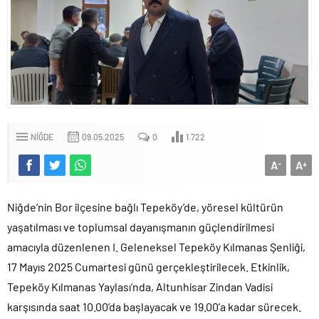
NIĞDE
09.05.2025
0
1.722
A
A
-
+
Niğde’nin Bor ilçesine bağlı Tepeköy’de, yöresel kültürün
yaşatılması ve toplumsal dayanışmanın güçlendirilmesi
amacıyla düzenlenen I. Geleneksel Tepeköy Kılmanas Şenliği,
17 Mayıs 2025 Cumartesi günü gerçekleştirilecek. Etkinlik,
Tepeköy Kılmanas Yaylası’nda, Altunhisar Zindan Vadisi
karşısında saat 10.00’da başlayacak ve 19.00’a kadar sürecek.