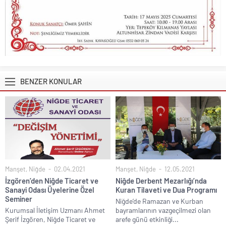
BENZER KONULAR
Manşet
,
Niğde
02.04.2021
Manşet
,
Niğde
12.05.2021
İzgören’den Niğde Ticaret ve
Niğde Derbent Mezarlığı’nda
Sanayi Odası Üyelerine Özel
Kuran Tilaveti ve Dua Programı
Seminer
Niğde’de Ramazan ve Kurban
Kurumsal İletişim Uzmanı Ahmet
bayramlarının vazgeçilmezi olan
Şerif İzgören, Niğde Ticaret ve
arefe günü etkinliği...