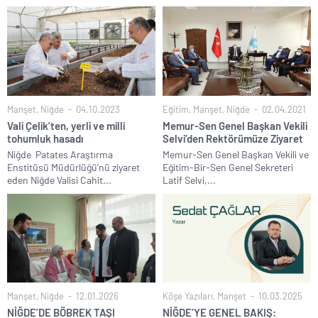
Manşet
,
Niğde
04.10.2023
Eğitim
,
Manşet
,
Niğde
02.04.2021
Vali Çelik’ten, yerli ve milli
Memur-Sen Genel Başkan Vekili
tohumluk hasadı
Selvi’den Rektörümüze Ziyaret
Niğde Patates Araştırma
Memur-Sen Genel Başkan Vekili ve
Enstitüsü Müdürlüğü’nü ziyaret
Eğitim-Bir-Sen Genel Sekreteri
eden Niğde Valisi Cahit...
Latif Selvi,...
Manşet
,
Niğde
12.01.2026
Köşe Yazıları
,
Manşet
10.03.2025
NİĞDE’DE BÖBREK TAŞI
NİĞDE’YE GENEL BAKIŞ: