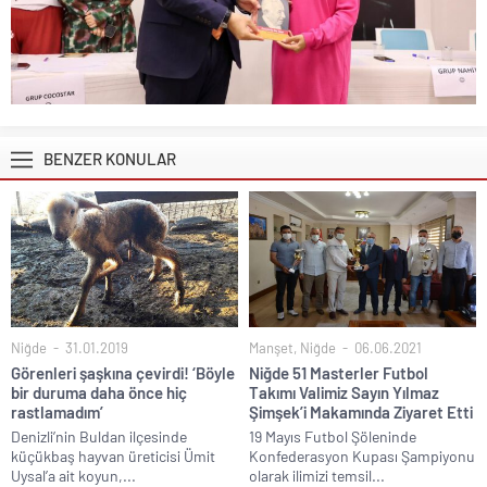
BENZER KONULAR
Niğde
31.01.2019
Manşet
,
Niğde
06.06.2021
Görenleri şaşkına çevirdi! ‘Böyle
Niğde 51 Masterler Futbol
bir duruma daha önce hiç
Takımı Valimiz Sayın Yılmaz
rastlamadım’
Şimşek’i Makamında Ziyaret Etti
Denizli’nin Buldan ilçesinde
19 Mayıs Futbol Şöleninde
küçükbaş hayvan üreticisi Ümit
Konfederasyon Kupası Şampiyonu
Uysal’a ait koyun,...
olarak ilimizi temsil...