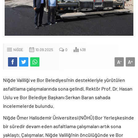
NIĞDE
10.09.2025
0
438
A
A
-
+
Niğde Valiliği ve Bor Belediyesi’nin destekleriyle yürütülen
asfaltlama çalışmalarında sona gelindi. Rektör Prof. Dr. Hasan
Uslu ve Bor Belediye Başkanı Serkan Baran sahada
incelemelerde bulundu.
Niğde Ömer Halisdemir Üniversitesi (NÖHÜ) Bor Yerleşkesinde
bir süredir devam eden asfaltlama çalışmaları artık sona
yaklaştı. Çalışmalar, Niğde Valiliği’nin öncülüğünde ve Bor