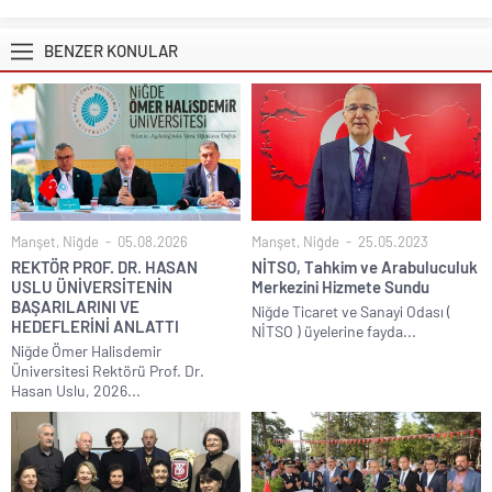
BENZER KONULAR
Manşet
,
Niğde
05.08.2026
Manşet
,
Niğde
25.05.2023
REKTÖR PROF. DR. HASAN
NİTSO, Tahkim ve Arabuluculuk
USLU ÜNİVERSİTENİN
Merkezini Hizmete Sundu
BAŞARILARINI VE
Niğde Ticaret ve Sanayi Odası (
HEDEFLERİNİ ANLATTI
NİTSO ) üyelerine fayda...
Niğde Ömer Halisdemir
Üniversitesi Rektörü Prof. Dr.
Hasan Uslu, 2026...