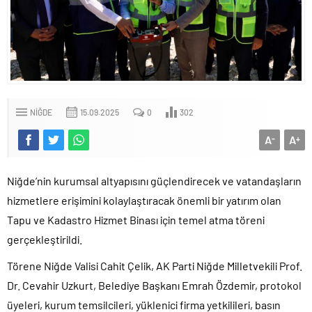
NIĞDE
15.09.2025
0
302
A
A
-
+
Niğde’nin kurumsal altyapısını güçlendirecek ve vatandaşların
hizmetlere erişimini kolaylaştıracak önemli bir yatırım olan
Tapu ve Kadastro Hizmet Binası için temel atma töreni
gerçekleştirildi.
Törene Niğde Valisi Cahit Çelik, AK Parti Niğde Milletvekili Prof.
Dr. Cevahir Uzkurt, Belediye Başkanı Emrah Özdemir, protokol
üyeleri, kurum temsilcileri, yüklenici firma yetkilileri, basın