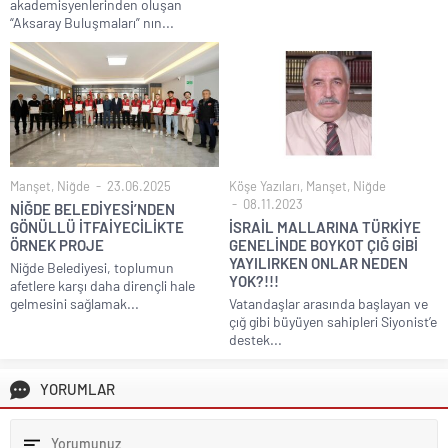
akademisyenlerinden oluşan
“Aksaray Buluşmaları” nın...
Manşet
,
Niğde
23.06.2025
Köşe Yazıları
,
Manşet
,
Niğde
08.11.2023
NİĞDE BELEDİYESİ’NDEN
GÖNÜLLÜ İTFAİYECİLİKTE
İSRAİL MALLARINA TÜRKİYE
ÖRNEK PROJE
GENELİNDE BOYKOT ÇIĞ GİBİ
YAYILIRKEN ONLAR NEDEN
Niğde Belediyesi, toplumun
YOK?!!!
afetlere karşı daha dirençli hale
gelmesini sağlamak...
Vatandaşlar arasında başlayan ve
çığ gibi büyüyen sahipleri Siyonist’e
destek...
YORUMLAR