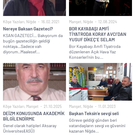
Köşe Yazıları
,
Niğde
16.02.2021
Manşet
,
Niğde
12.08.2024
Nereye Baksan Gazeteci?
BOR KAYABAŞI AMFİ
TİYATRODA KORAY AVCI’DAN
KSAN GAZETECİ… Bakıyorum da
YUSUF DİKEÇ’E SELAM
bugün gazeteciliğin geldiği
noktaya…Sadece vah
Bor Kayabaşı Amfi Tiyatroda
diyorum..Maalesef...
düzenlenen Açık Hava Yaz
Konserleri’nin bu...
Köşe Yazıları
,
Manşet
21.10.2025
Manşet
,
Niğde
11.01.2023
DEİZM KONUSUNDA AKADEMİK
Başkan Teksin’e sevgi seli
BİLGİLENDİRME
Göreve geldiği günden beri
Genel olarak hatipleri Aksaray
vatandaşların sevgi ve güvenini
Üniversitesi(ASÜ)
kazanan Niğde...