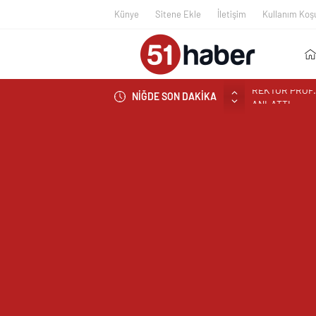
Künye
Sitene Ekle
İletişim
Kullanım Koşu
NİĞDE SON DAKİKA
BOR’A YAKIŞM
ÇEKİYOR
BAŞKAN ÖZDEM
NİĞDE’DE BİR
EDİLDİ
NİĞDELİ ALB
NİĞDELİ KOM
TİGAD BAŞKAN
TİGAD DİJİTA
NÖHÜ FLAMASI
NÖHÜ’DE YKS 
GAZİANTEP Cİ