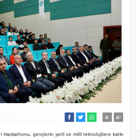
A
A
-
+
ackathonu, gençlerin yerli ve millî teknolojilere katkı