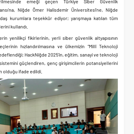
tirilmesinde emeği geçen Türkiye Siber Güvenlik
nsı’na, Niğde Ömer Halisdemir Üniversitesi’ne, Niğde
daş kurumlara teşekkür ediyor; yarışmaya katılan tüm
erini kullandı.
 yenilikçi fikirlerinin, yerli siber güvenlik altyapısının
eçlerinin hızlandırılmasına ve ülkemizin “Millî Teknoloji
deflendiği; HackNiğde 2025’in, eğitim, sanayi ve teknoloji
kosistemini güçlendiren, genç girişimcilerin potansiyellerini
 olduğu ifade edildi.