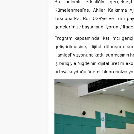
Bu anlamlı etkinliğin gerçekleş
Kümelenmesi’ne, Ahiler Kalkınma Aja
Teknopark’a, Bor OSB’ye ve tüm pay
gençlerimize başarılar diliyorum.” ifadel
Program kapsamında; katılımcı gençlerin
geliştirilmesine, dijital dönüşüm sür
Hamlesi” vizyonuna katkı sunmasının he
iş birliğiyle Niğde’nin dijital üretim e
ortaya koyduğu önemli bir organizasyon