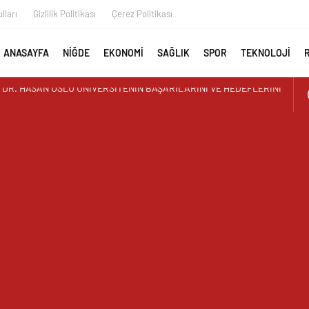
lları
Gizlilik Politikası
Çerez Politikası
ANASAYFA
NİĞDE
EKONOMİ
SAĞLIK
SPOR
TEKNOLOJİ
AYAN GÖRÜNTÜ ÜSTÜN PARK’TAKİ MUŞAMBA ÇADIRLAR TEPKİ
İR’DEN YAZ KUR’AN KURSU ÖĞRENCİLERİNE SÜRPRİZ ZİYARET
 İLK AORT YIRTILMASI TEVAR YÖNTEMİYLE BAŞARIYLA TEDAVİ
AY MURAT TEMUR TUĞGENERAL OLDU
UTAN ALPARSLAN KILINÇ KORGENERAL OLDU
I GEÇGEL: “MESLEĞİMİZİN DÖNÜŞÜMÜ MASAYA YATIRILIYOR”
L MEDYA ÇALIŞTAYI IĞDIR’DA DÜZENLENECEK
 REŞKO ZİRVESİ’NDE DALGALANDI
TERCİH DÖNEMİ TANITIM TOPLANTISI DÜZENLENDİ
ZRE’LİLER DERNEĞİNDEN HEMŞEHRİMİZ GAZETECİ YASEMİN