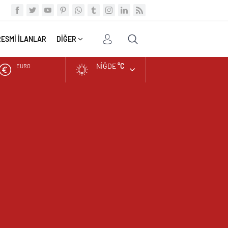
RESMİ İLANLAR
DİĞER
NIĞDE
°C
ALTIN
BIST
DOLAR
EURO