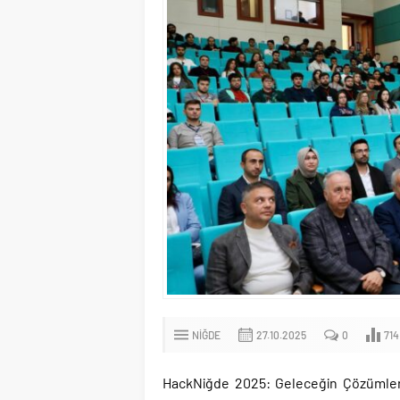
NIĞDE
27.10.2025
0
714
HackNiğde 2025: Geleceğin Çözümleri H