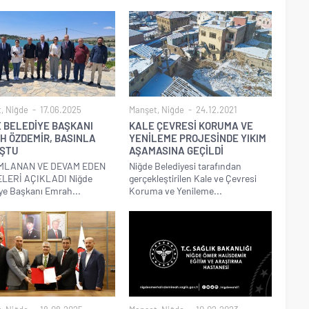
t
,
Niğde
17.06.2025
Manşet
,
Niğde
24.12.2021
E BELEDİYE BAŞKANI
KALE ÇEVRESİ KORUMA VE
H ÖZDEMİR, BASINLA
YENİLEME PROJESİNDE YIKIM
ŞTU
AŞAMASINA GEÇİLDİ
MLANAN VE DEVAM EDEN
Niğde Belediyesi tarafından
LERİ AÇIKLADI Niğde
gerçekleştirilen Kale ve Çevresi
ye Başkanı Emrah...
Koruma ve Yenileme...