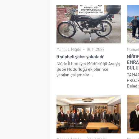
Manşet
,
Niğde
16.11.2022
Manşe
9 şüpheli şahıs yakaladı!
NİĞD
EMRA
Niğde İl Emniyet Müdürlüğü Asayiş
BULU
Şube Müdürlüğü ekiplerince
yapılan çalışmalar...
TAMA
PROJE
Beledi