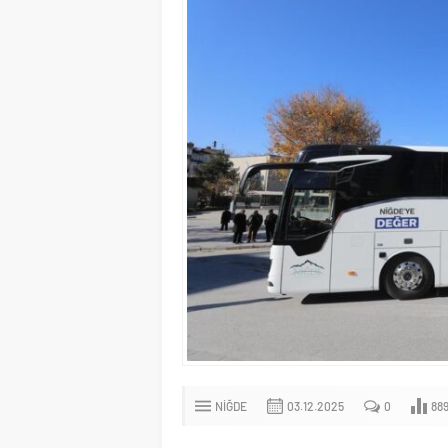
NIĞDE
03.12.2025
0
88