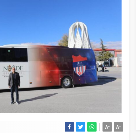
A
A
-
+
9