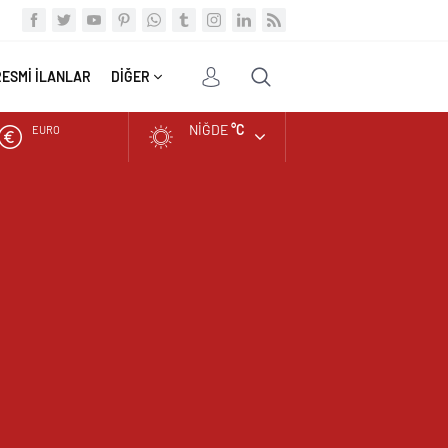
RESMİ İLANLAR
DİĞER
NIĞDE
°C
ALTIN
BIST
DOLAR
EURO