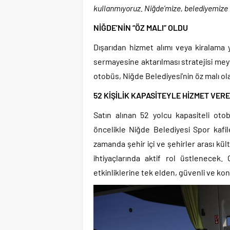
kullanmıyoruz. Niğde’mize, belediyemize h
NİĞDE’NİN “ÖZ MALI” OLDU
Dışarıdan hizmet alımı veya kiralama
sermayesine aktarılması stratejisi mey
otobüs, Niğde Belediyesi’nin öz malı ola
52 KİŞİLİK KAPASİTEYLE HİZMET VER
Satın alınan 52 yolcu kapasiteli oto
öncelikle Niğde Belediyesi Spor kafil
zamanda şehir içi ve şehirler arası kül
ihtiyaçlarında aktif rol üstlenecek.
etkinliklerine tek elden, güvenli ve ko