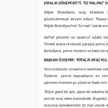
KİRALIK DÖNEMİ BİTTİ, “ÖZ MALIMIZ” 
Niğde Belediyesi, araç kiralama g
güçlendirmeye devam ediyor. Piyasa de
Niğde Belediyesi’nin “öz malı” olarak en
Şeffaf yönetim ve tasarruf odaklı hizm
“Kiralık araca verilecek parayla şehre
Belediyesi, şehre modern ve kalıcı bir 
BAŞKAN ÖZDEMİR:
“KİRALIK ARAÇ KU
Yeni otobüsün envantere katılması se
Özdemir, şehrin kaynaklarını en veri
yatırımın önemini şu sözlerle ifade etti:
“Böyle güzel bir gün, güzel bir sabahta 
yeni bir araç daha kazandırdık. Bugünkü d
aracımızı belediyemizin öz malı olarak ka