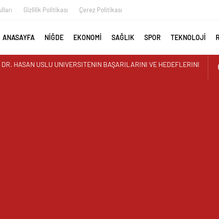
lları
Gizlilik Politikası
Çerez Politikası
ANASAYFA
NİĞDE
EKONOMİ
SAĞLIK
SPOR
TEKNOLOJİ
AYAN GÖRÜNTÜ ÜSTÜN PARK’TAKİ MUŞAMBA ÇADIRLAR TEPKİ
İR’DEN YAZ KUR’AN KURSU ÖĞRENCİLERİNE SÜRPRİZ ZİYARET
 İLK AORT YIRTILMASI TEVAR YÖNTEMİYLE BAŞARIYLA TEDAVİ
AY MURAT TEMUR TUĞGENERAL OLDU
UTAN ALPARSLAN KILINÇ KORGENERAL OLDU
I GEÇGEL: “MESLEĞİMİZİN DÖNÜŞÜMÜ MASAYA YATIRILIYOR”
L MEDYA ÇALIŞTAYI IĞDIR’DA DÜZENLENECEK
 REŞKO ZİRVESİ’NDE DALGALANDI
TERCİH DÖNEMİ TANITIM TOPLANTISI DÜZENLENDİ
ZRE’LİLER DERNEĞİNDEN HEMŞEHRİMİZ GAZETECİ YASEMİN