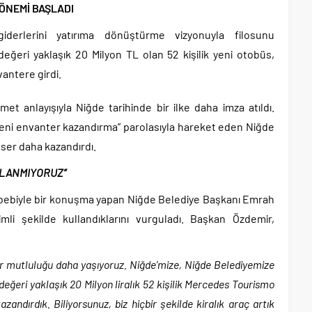
DÖNEMİ BAŞLADI
iderlerini yatırıma dönüştürme vizyonuyla filosunu
ğeri yaklaşık 20 Milyon TL olan 52 kişilik yeni otobüs,
vantere girdi.
et anlayışıyla Niğde tarihinde bir ilke daha imza atıldı.
 yeni envanter kazandırma” parolasıyla hareket eden Niğde
eser daha kazandırdı.
LLANMIYORUZ”
bebiyle bir konuşma yapan Niğde Belediye Başkanı Emrah
mli şekilde kullandıklarını vurguladı. Başkan Özdemir,
bir mutluluğu daha yaşıyoruz. Niğde’mize, Niğde Belediyemize
eğeri yaklaşık 20 Milyon liralık 52 kişilik Mercedes Tourismo
zandırdık. Biliyorsunuz, biz hiçbir şekilde kiralık araç artık