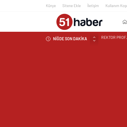
Künye
Sitene Ekle
İletişim
Kullanım Koşu
NİĞDE SON DAKİKA
BOR’A YAKIŞM
ÇEKİYOR
BAŞKAN ÖZDEM
NİĞDE’DE BİR
EDİLDİ
NİĞDELİ ALB
NİĞDELİ KOM
TİGAD BAŞKAN
TİGAD DİJİTA
NÖHÜ FLAMASI
NÖHÜ’DE YKS 
GAZİANTEP Cİ