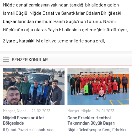
Niğde esnaf camiasının yakından tanıdığı bir aileden gelen
İsmail Güçlü, Niğde Esnaf ve Sanatkârlar Odaları Birliği eski
başkanlarından merhum Hanifi Güçlü’nün torunu, Nazmi
Güçlü’nün oğlu olarak Yayla Et ailesinin geleneğini sürdürüyor.
Ziyaret, karşılıklı iyi dilek ve temennilerle sona erdi.
BENZER KONULAR
Manşet
,
Niğde
24.02.2023
Manşet
,
Niğde
24.01.2023
Niğdeli Eczacılar Afet
Genç Erkekler Hentbol
Bölgesinde
Takımından Büyük Başarı
6 Şubat Pazartesi sabahı saat
Niğde Belediyespor Genç Erkekler