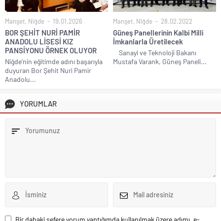
Manşet
,
Niğde
19.01.2026
Manşet
,
Niğde
28.02.2022
BOR ŞEHİT NURİ PAMİR
Güneş Panellerinin Kalbi Milli
ANADOLU LİSESİ KIZ
İmkanlarla Üretilecek
PANSİYONU ÖRNEK OLUYOR
Sanayi ve Teknoloji Bakanı
Niğde’nin eğitimde adını başarıyla
Mustafa Varank, Güneş Paneli...
duyuran Bor Şehit Nuri Pamir
Anadolu...
YORUMLAR
Bir dahaki sefere yorum yaptığımda kullanılmak üzere adımı, e-