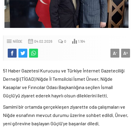
NIĞDE
04.02.2026
0
1.164
A
A
-
+
51 Haber Gazetesi Kurucusu ve Türkiye İnternet Gazeteciliği
Derneği (TİGAD) Niğde İl Temsilcisi İsmet Ünver, Niğde
Kasaplar ve Fırıncılar Odası Başkanlığına seçilen İsmail
Güçlü’yü ziyaret ederek hayırlı olsun dileklerini iletti.
Samimi bir ortamda gerçekleşen ziyarette oda çalışmaları ve
Niğde esnafının mevcut durumu üzerine sohbet edildi. Ünver,
yeni görevine başlayan Güçlü’ye başarılar diledi.