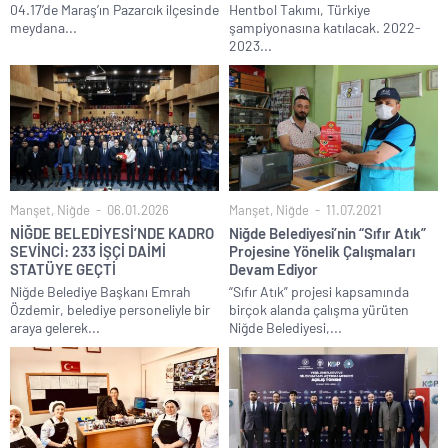
04.17’de Maraş’ın Pazarcık ilçesinde
Hentbol Takımı, Türkiye
meydana...
şampiyonasına katılacak. 2022-
2023...
Manşet
,
Niğde
06.01.2026
Manşet
,
Niğde
11.07.2021
NİĞDE BELEDİYESİ’NDE KADRO
Niğde Belediyesi’nin “Sıfır Atık”
SEVİNCİ: 233 İŞÇİ DAİMİ
Projesine Yönelik Çalışmaları
STATÜYE GEÇTİ
Devam Ediyor
Niğde Belediye Başkanı Emrah
“Sıfır Atık” projesi kapsamında
Özdemir, belediye personeliyle bir
birçok alanda çalışma yürüten
araya gelerek...
Niğde Belediyesi,...