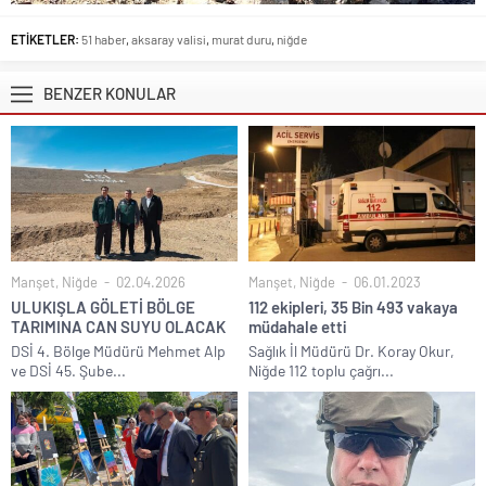
ETİKETLER:
51 haber
,
aksaray valisi
,
murat duru
,
niğde
BENZER KONULAR
Manşet
,
Niğde
02.04.2026
Manşet
,
Niğde
06.01.2023
ULUKIŞLA GÖLETİ BÖLGE
112 ekipleri, 35 Bin 493 vakaya
TARIMINA CAN SUYU OLACAK
müdahale etti
DSİ 4. Bölge Müdürü Mehmet Alp
Sağlık İl Müdürü Dr. Koray Okur,
ve DSİ 45. Şube...
Niğde 112 toplu çağrı...