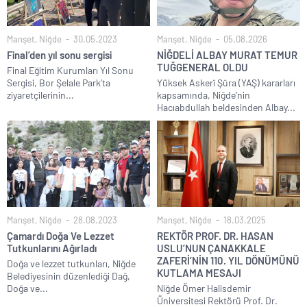
Manşet
,
Niğde
30.05.2023
Manşet
,
Niğde
05.08.2026
Final’den yıl sonu sergisi
NİĞDELİ ALBAY MURAT TEMUR
TUĞGENERAL OLDU
Final Eğitim Kurumları Yıl Sonu
Sergisi, Bor Şelale Park’ta
Yüksek Askerî Şûra (YAŞ) kararları
ziyaretçilerinin...
kapsamında, Niğde’nin
Hacıabdullah beldesinden Albay...
Manşet
,
Niğde
28.08.2023
Manşet
,
Niğde
18.03.2025
Çamardı Doğa Ve Lezzet
REKTÖR PROF. DR. HASAN
Tutkunlarını Ağırladı
USLU’NUN ÇANAKKALE
ZAFERİ’NİN 110. YIL DÖNÜMÜNÜ
Doğa ve lezzet tutkunları, Niğde
KUTLAMA MESAJI
Belediyesinin düzenlediği Dağ,
Doğa ve...
Niğde Ömer Halisdemir
Üniversitesi Rektörü Prof. Dr.