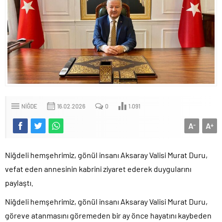
DOLAR
Notice
: Trying to get property 'dollar' of non-
object in
/var/www/vhosts/51haber.com/public_html/wp-
content/themes/neva-
1/lib/safirtema/currencydata.php
on line
15
Notice
: Trying to get property 'price' of non-object
in
/var/www/vhosts/51haber.com/public_html/wp-
content/themes/neva-
NIĞDE
16.02.2026
0
1.091
1/lib/safirtema/currencydata.php
on line
15
A
A
-
+
Niğdeli hemşehrimiz, gönül insanı Aksaray Valisi Murat Duru,
vefat eden annesinin kabrini ziyaret ederek duygularını
paylaştı.
Niğdeli hemşehrimiz, gönül insanı Aksaray Valisi Murat Duru,
göreve atanmasını göremeden bir ay önce hayatını kaybeden