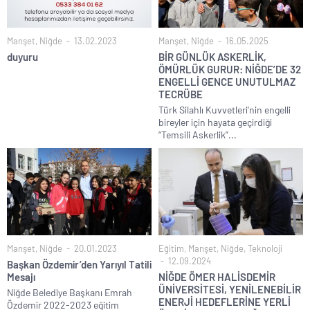
Manşet
,
Niğde
13.02.2023
Manşet
,
Niğde
16.05.2025
duyuru
BİR GÜNLÜK ASKERLİK,
ÖMÜRLÜK GURUR: NİĞDE’DE 32
ENGELLİ GENCE UNUTULMAZ
TECRÜBE
Türk Silahlı Kuvvetleri’nin engelli
bireyler için hayata geçirdiği
“Temsili Askerlik”...
Manşet
,
Niğde
20.01.2023
Eğitim
,
Manşet
,
Niğde
,
Teknoloji
12.09.2024
Başkan Özdemir’den Yarıyıl Tatili
Mesajı
NİĞDE ÖMER HALİSDEMİR
ÜNİVERSİTESİ, YENİLENEBİLİR
Niğde Belediye Başkanı Emrah
ENERJİ HEDEFLERİNE YERLİ
Özdemir 2022-2023 eğitim