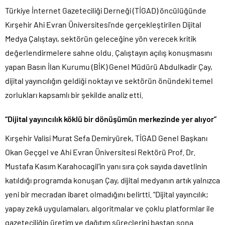
Türkiye İnternet Gazeteciliği Derneği (TİGAD) öncülüğünde
Kırşehir Ahi Evran Üniversitesi’nde gerçekleştirilen Dijital
Medya Çalıştayı, sektörün geleceğine yön verecek kritik
değerlendirmelere sahne oldu. Çalıştayın açılış konuşmasını
yapan Basın İlan Kurumu (BİK) Genel Müdürü Abdulkadir Çay,
dijital yayıncılığın geldiği noktayı ve sektörün önündeki temel
zorlukları kapsamlı bir şekilde analiz etti.
“Dijital yayıncılık köklü bir dönüşümün merkezinde yer alıyor”
Kırşehir Valisi Murat Sefa Demiryürek, TİGAD Genel Başkanı
Okan Geçgel ve Ahi Evran Üniversitesi Rektörü Prof. Dr.
Mustafa Kasım Karahocagil’in yanı sıra çok sayıda davetlinin
katıldığı programda konuşan Çay, dijital medyanın artık yalnızca
yeni bir mecradan ibaret olmadığını belirtti. “Dijital yayıncılık;
yapay zekâ uygulamaları, algoritmalar ve çoklu platformlar ile
gazeteciliğin üretim ve dağıtım süreçlerini baştan sona