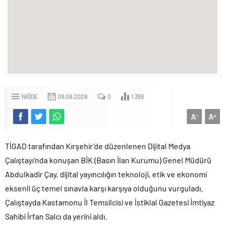
NIĞDE
09.06.2026
0
1.359
A
A
-
+
TİGAD tarafından Kırşehir’de düzenlenen Dijital Medya
Çalıştayı’nda konuşan BİK (Basın İlan Kurumu) Genel Müdürü
Abdulkadir Çay, dijital yayıncılığın teknoloji, etik ve ekonomi
eksenli üç temel sınavla karşı karşıya olduğunu vurguladı.
Çalıştayda Kastamonu İl Temsilcisi ve İstiklal Gazetesi İmtiyaz
Sahibi İrfan Salcı da yerini aldı.