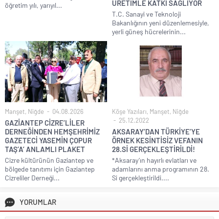
ÜRETİMLE KATKI SAĞLIYOR
öğretim yılı, yarıyıl...
T.C. Sanayi ve Teknoloji
Bakanlığının yeni düzenlemesiyle,
yerli güneş hücrelerinin...
Manşet
,
Niğde
04.08.2026
Köşe Yazıları
,
Manşet
,
Niğde
25.12.2022
GAZİANTEP CİZRE’LİLER
DERNEĞİNDEN HEMŞEHRİMİZ
AKSARAY’DAN TÜRKİYE’YE
GAZETECİ YASEMİN ÇOPUR
ÖRNEK KESİNTİSİZ VEFANIN
TAŞ’A’ ANLAMLI PLAKET
28.Sİ GERÇEKLEŞTİRİLDİ!
Cizre kültürünün Gaziantep ve
*Aksaray’ın hayırlı evlatları ve
bölgede tanıtımı için Gaziantep
adamlarını anma programının 28.
Cizreliler Derneği...
Si gerçekleştirildi....
YORUMLAR