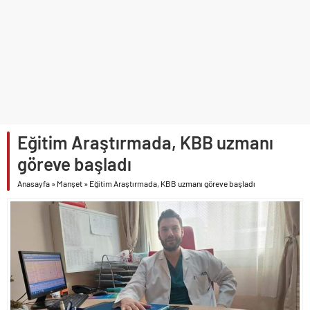
NÖHÜ’DE YKS TERCİH DÖNEMİ TANITIM TOPLANTISI
DÜZENLENDİ
GAZİANTEP CİZRE’LİLER DERNEĞİNDEN HEMŞEHRİMİZ
GAZETECİ YASEMİN ÇOPUR TAŞ’A’ ANLAMLI PLAKET
TAŞA İŞLENEN SELÇUKLU MİRASI NİĞDE’DE YÜKSELİYOR
GÜLERCE KIR BAHÇESİ’NDE 90’LAR RÜZGÂRI ESECEK
BOR VEFASINI GÖSTERDİ
NİĞDE’Yİ KADRAJA TAŞIYAN YARIŞMA SONUÇLANDI
Eğitim Araştırmada, KBB uzmanı
HAYIRSEVER ATIL EKEMEN’DEN EĞİTİME ANLAMLI DESTEK
göreve başladı
BAKAN YARDIMCISI ALPASLAN KAVAKLIOĞLU’NUN ACI GÜNÜ
Anasayfa
»
Manşet
»
Eğitim Araştırmada, KBB uzmanı göreve başladı
VALİ AKMEŞE ECEMİŞ ÇAYI’NDAKİ BALIK SALIM PROGRAMINA
KATILDI
VALİ AKMEŞE HASAT SEVİNCİNE ORTAK OLDU
IĞDIR, TİGAD ÇALIŞTAYI’NDA 140 GAZETECİYİ AĞIRLAYACAK