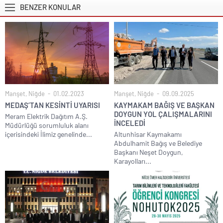
BENZER KONULAR
Manşet
,
Niğde
01.02.2023
Manşet
,
Niğde
09.09.2025
MEDAŞ’TAN KESİNTİ UYARISI
KAYMAKAM BAĞIŞ VE BAŞKAN
DOYGUN YOL ÇALIŞMALARINI
Meram Elektrik Dağıtım A.Ş.
İNCELEDİ
Müdürlüğü sorumluluk alanı
içerisindeki İlimiz genelinde...
Altunhisar Kaymakamı
Abdulhamit Bağış ve Belediye
Başkanı Neşet Doygun,
Karayolları...