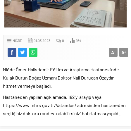
NIĞDE
01.03.2023
0
954
A
A
-
+
Niğde Ömer Halisdemir Eğitim ve Araştırma Hastanesi’nde
Kulak Burun Boğaz Uzmanı Doktor Nail Durucan Özaydın
hizmet vermeye başladı.
Hastaneden yapılan açıklamada, 182’yi arayıp veya
https://www.mhrs.gov.tr/Vatandas/ adresinden hastaneden
seçtiğiniz doktoru randevu alabilirsiniz” hatırlatması yapıldı.