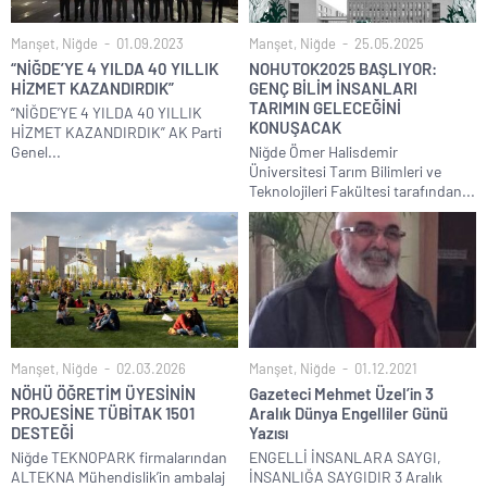
Manşet
,
Niğde
01.09.2023
Manşet
,
Niğde
25.05.2025
“NİĞDE’YE 4 YILDA 40 YILLIK
NOHUTOK2025 BAŞLIYOR:
HİZMET KAZANDIRDIK”
GENÇ BİLİM İNSANLARI
TARIMIN GELECEĞİNİ
“NİĞDE’YE 4 YILDA 40 YILLIK
KONUŞACAK
HİZMET KAZANDIRDIK” AK Parti
Genel...
Niğde Ömer Halisdemir
Üniversitesi Tarım Bilimleri ve
Teknolojileri Fakültesi tarafından...
Manşet
,
Niğde
02.03.2026
Manşet
,
Niğde
01.12.2021
NÖHÜ ÖĞRETİM ÜYESİNİN
Gazeteci Mehmet Üzel’in 3
PROJESİNE TÜBİTAK 1501
Aralık Dünya Engelliler Günü
DESTEĞİ
Yazısı
Niğde TEKNOPARK firmalarından
ENGELLİ İNSANLARA SAYGI,
ALTEKNA Mühendislik’in ambalaj
İNSANLIĞA SAYGIDIR 3 Aralık