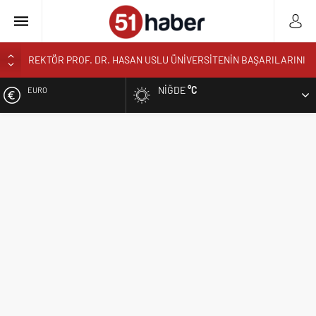
REKTÖR PROF. DR. HASAN USLU ÜNİVERSİTENİN BAŞARILARINI
VE HEDEFLERİNİ ANLATTI
BOR’A YAKIŞMAYAN GÖRÜNTÜ ÜSTÜN PARK’TAKİ MUŞAMBA
NIĞDE
°C
EURO
ÇADIRLAR TEPKİ ÇEKİYOR
BAŞKAN ÖZDEMİR’DEN YAZ KUR’AN KURSU ÖĞRENCİLERİNE
ALTIN
SÜRPRİZ ZİYARET
NİĞDE’DE BİR İLK AORT YIRTILMASI TEVAR YÖNTEMİYLE
BIST
BAŞARIYLA TEDAVİ EDİLDİ
NİĞDELİ ALBAY MURAT TEMUR TUĞGENERAL OLDU
DOLAR
NİĞDELİ KOMUTAN ALPARSLAN KILINÇ KORGENERAL OLDU
TİGAD BAŞKANI GEÇGEL: “MESLEĞİMİZİN DÖNÜŞÜMÜ MASAYA
YATIRILIYOR”
TİGAD DİJİTAL MEDYA ÇALIŞTAYI IĞDIR’DA DÜZENLENECEK
NÖHÜ FLAMASI REŞKO ZİRVESİ’NDE DALGALANDI
NÖHÜ’DE YKS TERCİH DÖNEMİ TANITIM TOPLANTISI