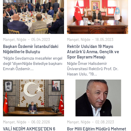
Manşet
,
Niğde
05.04.2023
Manşet
,
Niğde
18.05.2023
Başkan Özdemir İstanbul’daki
Rektör Uslu’dan 19 Mayıs
Niğdelilerle Buluştu
Atatürk’ü Anma, Gençlik ve
Spor Bayramı Mesajı
“Niğde Sevdamıza mesafeler engel
değil “diyenNiğde Belediye başkanı
Niğde Ömer Halisdemir
Emrah Özdemir...
Üniversitesi Rektörü Prof. Dr.
Hasan Uslu, “19...
Manşet
,
Niğde
06.02.2026
Manşet
,
Niğde
02.08.2023
VALİ NEDİM AKMEŞE’DEN 6
Bor Milli Eğitim Müdürü Mehmet