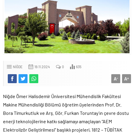
NIĞDE
19.11.2024
0
635
A
A
-
+
Niğde Ömer Halisdemir Üniversitesi Mühendislik Fakültesi
Makine Mühendisliği Bölümü öğretim üyelerinden Prof. Dr.
Bora Timurkutluk ve Arş. Gör. Furkan Toruntay’ın çevre dostu
enerji teknolojilerine katkı sağlamayı amaçlayan “AEM
Elektrolizör Geliştirilmesi” başlıklı projeleri, 1812 – TÜBİTAK