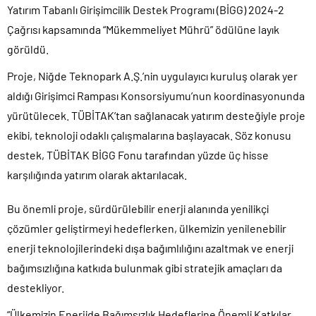
Yatırım Tabanlı Girişimcilik Destek Programı (BİGG) 2024-2
Çağrısı kapsamında “Mükemmeliyet Mührü” ödülüne layık
görüldü.
Proje, Niğde Teknopark A.Ş.’nin uygulayıcı kuruluş olarak yer
aldığı Girişimci Rampası Konsorsiyumu’nun koordinasyonunda
yürütülecek. TÜBİTAK’tan sağlanacak yatırım desteğiyle proje
ekibi, teknoloji odaklı çalışmalarına başlayacak. Söz konusu
destek, TÜBİTAK BİGG Fonu tarafından yüzde üç hisse
karşılığında yatırım olarak aktarılacak.
Bu önemli proje, sürdürülebilir enerji alanında yenilikçi
çözümler geliştirmeyi hedeflerken, ülkemizin yenilenebilir
enerji teknolojilerindeki dışa bağımlılığını azaltmak ve enerji
bağımsızlığına katkıda bulunmak gibi stratejik amaçları da
destekliyor.
“Ülkemizin Enerjide Bağımsızlık Hedeflerine Önemli Katkılar