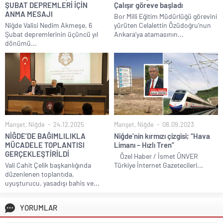
ŞUBAT DEPREMLERİ İÇİN
Çalışır göreve başladı
ANMA MESAJI
Bor Milli Eğitim Müdürlüğü görevini
Niğde Valisi Nedim Akmeşe, 6
yürüten Celalettin Özüdoğru’nun
Şubat depremlerinin üçüncü yıl
Ankara’ya atamasının...
dönümü...
Manşet
,
Niğde
24.12.2025
Manşet
,
Niğde
08.09.2023
NİĞDE’DE BAĞIMLILIKLA
Niğde’nin kırmızı çizgisi; “Hava
MÜCADELE TOPLANTISI
Limanı – Hızlı Tren”
GERÇEKLEŞTİRİLDİ
Özel Haber / İsmet ÜNVER
Vali Cahit Çelik başkanlığında
Türkiye İnternet Gazetecileri...
düzenlenen toplantıda,
uyuşturucu, yasadışı bahis ve...
YORUMLAR