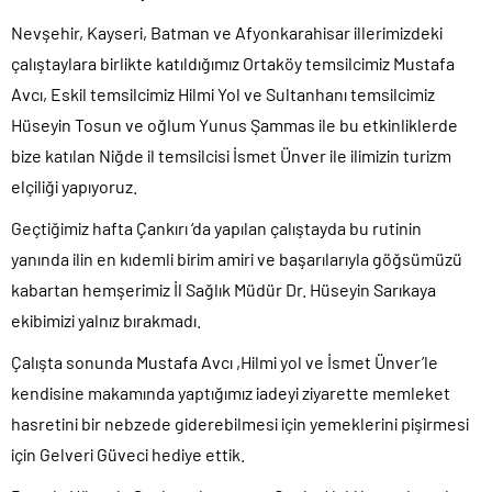
Nevşehir, Kayseri, Batman ve Afyonkarahisar illerimizdeki
çalıştaylara birlikte katıldığımız Ortaköy temsilcimiz Mustafa
Avcı, Eskil temsilcimiz Hilmi Yol ve Sultanhanı temsilcimiz
Hüseyin Tosun ve oğlum Yunus Şammas ile bu etkinliklerde
bize katılan Niğde il temsilcisi İsmet Ünver ile ilimizin turizm
elçiliği yapıyoruz.
Geçtiğimiz hafta Çankırı ‘da yapılan çalıştayda bu rutinin
yanında ilin en kıdemli birim amiri ve başarılarıyla göğsümüzü
kabartan hemşerimiz İl Sağlık Müdür Dr. Hüseyin Sarıkaya
ekibimizi yalnız bırakmadı.
Çalışta sonunda Mustafa Avcı ,Hilmi yol ve İsmet Ünver’le
kendisine makamında yaptığımız iadeyi ziyarette memleket
hasretini bir nebzede giderebilmesi için yemeklerini pişirmesi
için Gelveri Güveci hediye ettik.