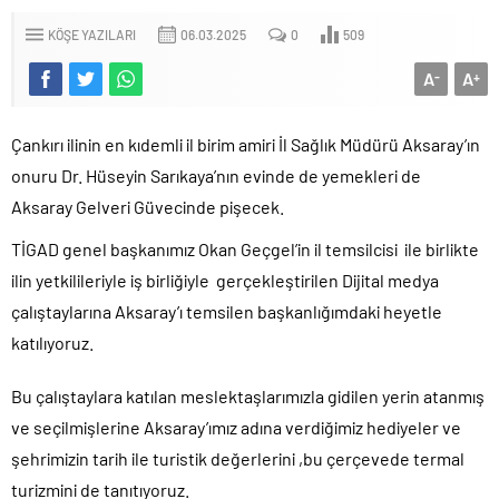
KÖŞE YAZILARI
06.03.2025
0
509
A
A
-
+
Çankırı ilinin en kıdemli il birim amiri İl Sağlık Müdürü Aksaray’ın
onuru Dr. Hüseyin Sarıkaya’nın evinde de yemekleri de
Aksaray Gelveri Güvecinde pişecek.
TİGAD genel başkanımız Okan Geçgel’in il temsilcisi ile birlikte
ilin yetkilileriyle iş birliğiyle gerçekleştirilen Dijital medya
çalıştaylarına Aksaray’ı temsilen başkanlığımdaki heyetle
katılıyoruz.
Bu çalıştaylara katılan meslektaşlarımızla gidilen yerin atanmış
ve seçilmişlerine Aksaray’ımız adına verdiğimiz hediyeler ve
şehrimizin tarih ile turistik değerlerini ,bu çerçevede termal
turizmini de tanıtıyoruz.