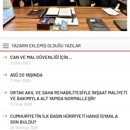
YAZARIN EKLEMİŞ OLDUĞU YAZILAR
CAN VE MAL GÜVENLİĞİ İÇİN…
2 Ekim 2023
ASÜ 20 YAŞINDA
17 Mart 2025
ORTAK AKIL VE SAHA REHABİLİTESİYLE İNŞAAT MALİYETİ
VE BAKIMIYLA ALT YAPIDA NORMALLEŞİR!
21 Ocak 2026
CUMHURİYETİN İLK BASIN HÜRRİYETİ HANGİ İSYANLA
SON BULDU?
28 Temmuz 2025