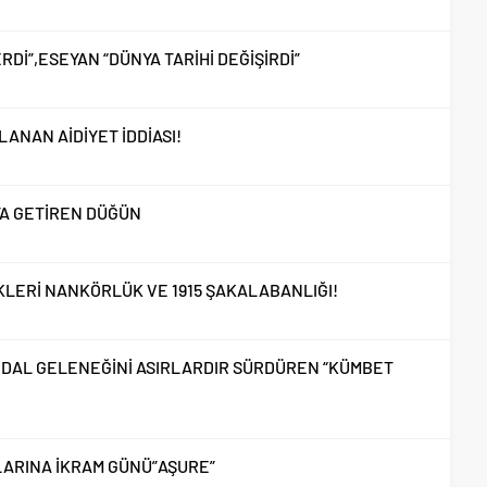
Dİ”,ESEYAN “DÜNYA TARİHİ DEĞİŞİRDİ”
ANAN AİDİYET İDDİASI!
AYA GETİREN DÜĞÜN
LERİ NANKÖRLÜK VE 1915 ŞAKALABANLIĞI!
BDAL GELENEĞİNİ ASIRLARDIR SÜRDÜREN “KÜMBET
LLARINA İKRAM GÜNÜ”AŞURE”