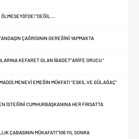
 ÖLMESEYDİ’DE!”DEĞİL …
TANDAŞIN ÇAĞRISININ GEREĞİNİ YAPMAKTA
HLARINA KEFARET OLAN İBADET”ARİFE ORUCU “
 MADDİ,MENEVİ EMEĞİN MÜKFATI “ESKİL VE GÜLAĞAÇ”
REN İSTEĞİNİ CUMHURBAŞKANINA HER FIRSATTA
ILLIK ÇABASININ MÜKAFATI”106 YIL SONRA