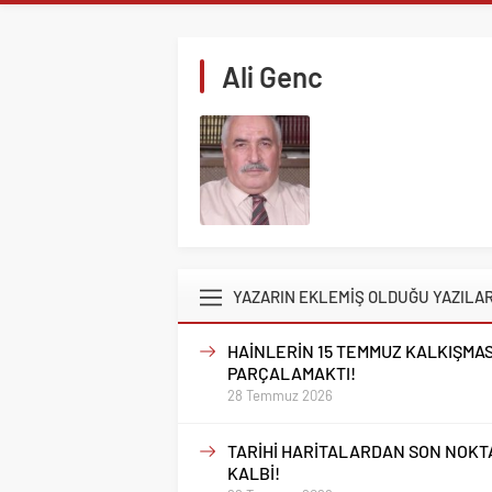
GAZİANTEP Cİ
ÇOPUR TAŞ’A’
Ali Genc
TAŞA İŞLENEN
GÜLERCE KIR 
BOR VEFASINI
NİĞDE’Yİ KAD
HAYIRSEVER A
BAKAN YARDIM
VALİ AKMEŞE 
YAZARIN EKLEMİŞ OLDUĞU YAZILA
VALİ AKMEŞE 
IĞDIR, TİGAD
HAİNLERİN 15 TEMMUZ KALKIŞMA
PARÇALAMAKTI!
28 Temmuz 2026
TARİHİ HARİTALARDAN SON NOKTA:
KALBİ!