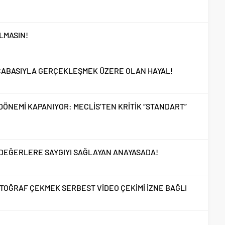
LMASIN!
I ÇABASIYLA GERÇEKLEŞMEK ÜZERE OLAN HAYAL!
 DÖNEMİ KAPANIYOR: MECLİS’TEN KRİTİK “STANDART”
İ DEĞERLERE SAYGIYI SAĞLAYAN ANAYASADA!
OTOĞRAF ÇEKMEK SERBEST VİDEO ÇEKİMİ İZNE BAĞLI