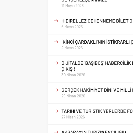
11 Mayıs 2026
HIDIRELLEZ CEHENNEME BİLET O
6 Mayıs 2026
İKİNCİ ÇARDAKLI’NIN İSTİKRARL
4 Mayıs 2026
DİJİTALDE ‘BAŞIBOŞ’ HABERCİLİK
ÇIKIŞI!
30 Nisan 2026
GERÇEK HAKİMİYET DİNİ VE MİLL
29 Nisan 2026
TARİHİ VE TURİSTİK YERLERDE F
27 Nisan 2026
AKSARAY’IN TURİZM(EVCİLİĞİ!)