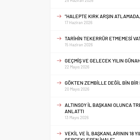
25 Haziran 2026
“HALEPTE KIRK ARŞIN ATLAMADA,
17 Haziran 2026
TARİHİN TEKERRÜR ETMEMESİ VA
15 Haziran 2026
GEÇMİŞ VE GELECEK YILIN GÜNA
22 Mayıs 2026
GÖKTEN ZEMBİLLE DEĞİL BİN BİR
20 Mayıs 2026
ALTINSOY İL BAŞKANI OLUNCA T
ANLATTI
13 Mayıs 2026
VEKİL VE İL BAŞKANLARININ 18 Y
GERÇEKLEŞEN İHALE”