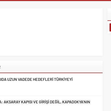
ZRE’LİLER DERNEĞİNDEN HEMŞEHRİMİZ GAZETECİ YASEMİN
 ANLAMLI PLAKET
 SELÇUKLU MİRASI NİĞDE’DE YÜKSELİYOR
BAHÇESİ’NDE 90’LAR RÜZGÂRI ESECEK
 GÖSTERDİ
RAJA TAŞIYAN YARIŞMA SONUÇLANDI
TIL EKEMEN’DEN EĞİTİME ANLAMLI DESTEK
CISI ALPASLAN KAVAKLIOĞLU’NUN ACI GÜNÜ
ECEMİŞ ÇAYI’NDAKİ BALIK SALIM PROGRAMINA KATILDI
R
HASAT SEVİNCİNE ORTAK OLDU
 ÇALIŞTAYI’NDA 140 GAZETECİYİ AĞIRLAYACAK
SIDA UZUN VADEDE HEDEFLERİ TÜRKİYEYİ
 AKSARAY KAPISI VE GİRİŞİ DEĞİL, KAPADOKYA’NIN