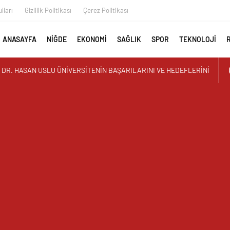
lları
Gizlilik Politikası
Çerez Politikası
ANASAYFA
NİĞDE
EKONOMİ
SAĞLIK
SPOR
TEKNOLOJİ
 DR. HASAN USLU ÜNİVERSİTENİN BAŞARILARINI VE HEDEFLERİNİ
AYAN GÖRÜNTÜ ÜSTÜN PARK’TAKİ MUŞAMBA ÇADIRLAR TEPKİ
İR’DEN YAZ KUR’AN KURSU ÖĞRENCİLERİNE SÜRPRİZ ZİYARET
 İLK AORT YIRTILMASI TEVAR YÖNTEMİYLE BAŞARIYLA TEDAVİ
AY MURAT TEMUR TUĞGENERAL OLDU
UTAN ALPARSLAN KILINÇ KORGENERAL OLDU
I GEÇGEL: “MESLEĞİMİZİN DÖNÜŞÜMÜ MASAYA YATIRILIYOR”
L MEDYA ÇALIŞTAYI IĞDIR’DA DÜZENLENECEK
 REŞKO ZİRVESİ’NDE DALGALANDI
TERCİH DÖNEMİ TANITIM TOPLANTISI DÜZENLENDİ