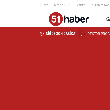
Künye
Sitene Ekle
İletişim
Kullanım Koşu
REKTÖR PROF.
ANLATTI
NİĞDE SON DAKİKA
BOR’A YAKIŞM
ÇEKİYOR
BAŞKAN ÖZDEM
NİĞDE’DE BİR
EDİLDİ
NİĞDELİ ALB
NİĞDELİ KOM
TİGAD BAŞKAN
TİGAD DİJİTA
NÖHÜ FLAMASI
NÖHÜ’DE YKS 