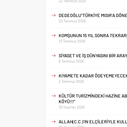
22 Temmuz 2026
DEDEOĞLU”TÜRKİYE MISIR’A DÖNER
20 Temmuz 2026
KOMŞUNUN 15 YIL SONRA TEKRARL
13 Temmuz 2026
SİYASET VE İŞ DÜNYASINI BİR AR
6 Temmuz 2026
KIYAMETE KADAR ÖDEYEMEYECEK
2 Temmuz 2026
KÜLTÜR TURİZMİNDEKİ HAZİNE A
KÖYÜ!!!”
30 Haziran 2026
ALLAH(C.C.)’IN ELÇİLERİYLE KU