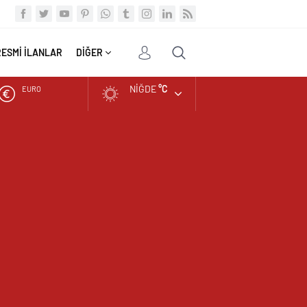
RESMİ İLANLAR
DİĞER
NIĞDE
°C
EURO
ALTIN
BIST
DOLAR