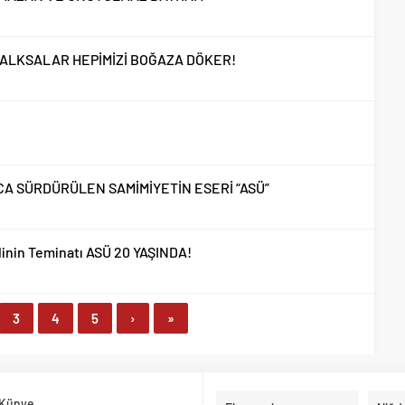
KALKSALAR HEPİMİZİ BOĞAZA DÖKER!
A SÜRDÜRÜLEN SAMİMİYETİN ESERİ “ASÜ”
linin Teminatı ASÜ 20 YAŞINDA!
3
4
5
›
»
Künye