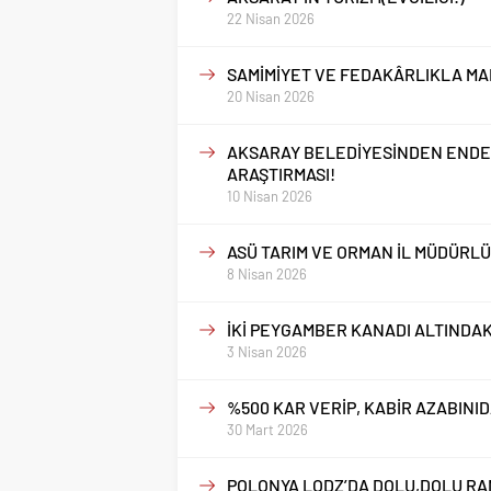
22 Nisan 2026
SAMİMİYET VE FEDAKÂRLIKLA MARD
20 Nisan 2026
AKSARAY BELEDİYESİNDEN ENDEM
ARAŞTIRMASI!
10 Nisan 2026
ASÜ TARIM VE ORMAN İL MÜDÜRLÜ
8 Nisan 2026
İKİ PEYGAMBER KANADI ALTINDAK
3 Nisan 2026
%500 KAR VERİP, KABİR AZABINI
30 Mart 2026
POLONYA LODZ’DA DOLU,DOLU R