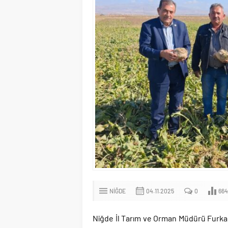
NIĞDE
04.11.2025
0
664
Niğde İl Tarım ve Orman Müdürü Furkan 