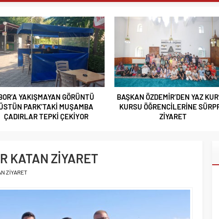
 ANLAMLI PLAKET
 SELÇUKLU MİRASI NİĞDE’DE YÜKSELİYOR
BAHÇESİ’NDE 90’LAR RÜZGÂRI ESECEK
 GÖSTERDİ
RAJA TAŞIYAN YARIŞMA SONUÇLANDI
TIL EKEMEN’DEN EĞİTİME ANLAMLI DESTEK
ŞKAN ÖZDEMİR’DEN YAZ KUR’AN
NİĞDE’DE BİR İLK AORT YIRTIL
CISI ALPASLAN KAVAKLIOĞLU’NUN ACI GÜNÜ
URSU ÖĞRENCİLERİNE SÜRPRİZ
TEVAR YÖNTEMİYLE BAŞARIY
ECEMİŞ ÇAYI’NDAKİ BALIK SALIM PROGRAMINA KATILDI
ZİYARET
TEDAVİ EDİLDİ
HASAT SEVİNCİNE ORTAK OLDU
 ÇALIŞTAYI’NDA 140 GAZETECİYİ AĞIRLAYACAK
R KATAN ZİYARET
 DR. HASAN USLU ÜNİVERSİTENİN BAŞARILARINI VE HEDEFLERİNİ
AN ZİYARET