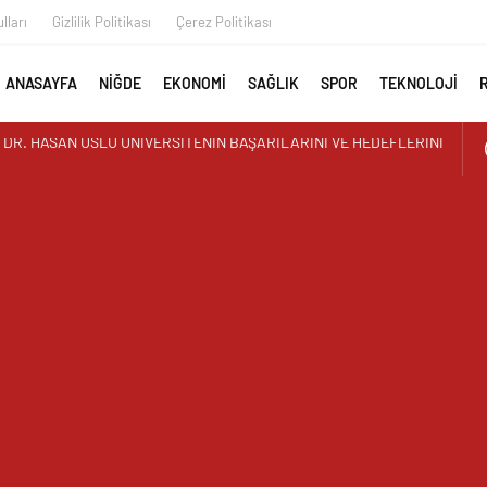
lları
Gizlilik Politikası
Çerez Politikası
ANASAYFA
NİĞDE
EKONOMİ
SAĞLIK
SPOR
TEKNOLOJİ
AYAN GÖRÜNTÜ ÜSTÜN PARK’TAKİ MUŞAMBA ÇADIRLAR TEPKİ
İR’DEN YAZ KUR’AN KURSU ÖĞRENCİLERİNE SÜRPRİZ ZİYARET
 İLK AORT YIRTILMASI TEVAR YÖNTEMİYLE BAŞARIYLA TEDAVİ
AY MURAT TEMUR TUĞGENERAL OLDU
UTAN ALPARSLAN KILINÇ KORGENERAL OLDU
I GEÇGEL: “MESLEĞİMİZİN DÖNÜŞÜMÜ MASAYA YATIRILIYOR”
L MEDYA ÇALIŞTAYI IĞDIR’DA DÜZENLENECEK
 REŞKO ZİRVESİ’NDE DALGALANDI
TERCİH DÖNEMİ TANITIM TOPLANTISI DÜZENLENDİ
ZRE’LİLER DERNEĞİNDEN HEMŞEHRİMİZ GAZETECİ YASEMİN