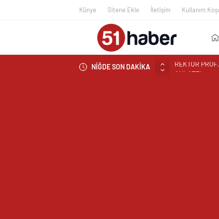
Künye
Sitene Ekle
İletişim
Kullanım Koşu
NİĞDE SON DAKİKA
BOR’A YAKIŞM
ÇEKİYOR
BAŞKAN ÖZDEM
NİĞDE’DE BİR
EDİLDİ
NİĞDELİ ALB
NİĞDELİ KOM
TİGAD BAŞKAN
TİGAD DİJİTA
NÖHÜ FLAMASI
NÖHÜ’DE YKS 
GAZİANTEP Cİ