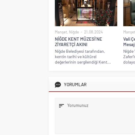
Manşet
,
Niğde
21.08.2024
Manşe
NİĞDE KENT MÜZESİ’NE
Vali Ç
ZİYARETÇİ AKINI
Mesaj
Niğde Belediyesi tarafından,
Niğde V
kentin tarihi ve kültürel
Zaferi
değerlerinin sergilendiği Kent...
dolayıs
YORUMLAR