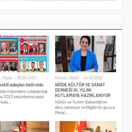
t
,
Niğde
09.04.2023
Manşet
,
Niğde
24.09.2025
vekili adayları belli oldu
NİĞDE KÜLTÜR VE SANAT
DERNEĞİ 10. YILINI
e’de milyonların odaklandığı
KUTLAMAYA HAZIRLANIYOR
ıs 2023 seçimlerine sayılı
kala...
Kültür ve Turizm Bakanlığı’nın
ebru sanatçısı ve Niğde’nin gururu
Meral...