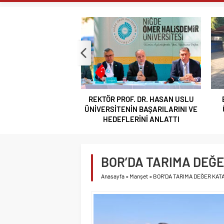
ÇOPUR TAŞ’A’
TAŞA İŞLENEN
GÜLERCE KIR 
BOR VEFASINI
NİĞDE’Yİ KAD
HAYIRSEVER A
F. DR. HASAN USLU
BOR’A YAKIŞMAYAN GÖRÜNTÜ
BA
BAKAN YARDIM
İN BAŞARILARINI VE
ÜSTÜN PARK’TAKİ MUŞAMBA
K
VALİ AKMEŞE 
ERİNİ ANLATTI
ÇADIRLAR TEPKİ ÇEKİYOR
VALİ AKMEŞE 
IĞDIR, TİGAD
BOR’DA TARIMA DEĞE
REKTÖR PROF.
ANLATTI
Anasayfa
»
Manşet
»
BOR’DA TARIMA DEĞER KAT