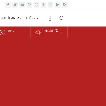
RESMİ İLANLAR
DİĞER
NIĞDE
°C
ALTIN
BIST
DOLAR
EURO