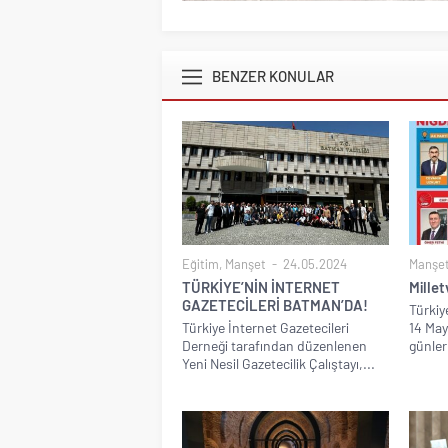
BENZER KONULAR
Eğitim
,
Manşet
24.05.2024
Manşe
TÜRKİYE’NİN İNTERNET
Millet
GAZETECİLERİ BATMAN’DA!
Türkiy
Türkiye İnternet Gazetecileri
14 May
Derneği tarafından düzenlenen
günler 
Yeni Nesil Gazetecilik Çalıştayı,...