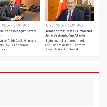
t
,
Niğde
24.08.2023
Manşet
,
Niğde
26.04.2022
elik’ten Malazgirt Zaferi
Hemşehrimiz Destek Hizmetleri
ı
Daire Başkanlığı’na Atandı
alisi Cahit Çelik Malazgirt
Niğde sevdalısı hemşehrimiz
’nin 952. Yıl dönümü
Abdulkerim Arıkan, Tarım ve
ıyla...
Orman Bakanlığı Destek...