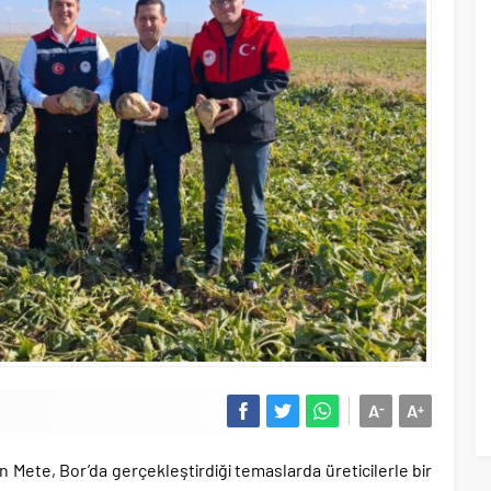
A
A
-
+
Mete, Bor’da gerçekleştirdiği temaslarda üreticilerle bir