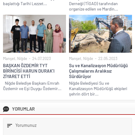
başlattığı Tarihi Lezzet...
Derneği (TİGAD) tarafından
organize edilen ve Mardin...
Manşet
,
Niğde
24.07.2023
Manşet
,
Niğde
22.05.2023
BAŞKAN ÖZDEMİR TYT
Su ve Kanalizasyon Müdürlüğü
BİRİNCİSİ HARUN DURAK’I
Çalışmalarını Aralıksız
ZİYARET ETTİ
Sürdürüyor
Niğde Belediye Başkanı Emrah
Niğde Belediyesi Su ve
Özdemir ve Eşi Duygu Özdemir...
Kanalizasyon Müdürlüğü ekipleri
şehrin dört bir...
YORUMLAR