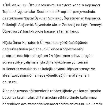
TÜBİTAK 4008 – Özel Gereksinimli Bireylere Yönelik Kapsayıcı
Toplum Uygulamaları Destekleme Programı çerçevesinde
desteklenen “Dijital Öyküler Açıklayıcı, Öğretmenim Kapsayıcı:
Psikolojik Sağlamlık Sayesinde Akran Zorbalığına Hayır Demeyi
Öğretiyoruz” başlıklı proje başarıyla tamamlandı.
Niğde Ömer Halisdemir Üniversitesi yürütücülüğünde
gerçekleştirilen projede, okul öncesi öğretmenliği
programında öğrenim gören 24 öğretmen adayı, altı gün
süren atölye çalışmalarıyla dijital öyküleme yöntemini
kullanarak çocukların psikolojik dayanıklılığını artırmaya ve
akran zorbalığını önlemeye yönelik eğitim materyalleri
geliştirdi.
Alanında uzman eğitmenlerin rehberliğinde yapılan çalışmalar
boyunca katılımcılar, dijital araçları etkin biçimde kullanmayı
öğrenirken aynı zamanda kapsayıcı eğitim anlayışını uygulamalı