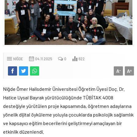
NIĞDE
04.11.2025
0
622
A
A
-
+
Niğde Ömer Halisdemir Üniversitesi Öğretim Üyesi Doç. Dr.
Hatice Uysal Bayrak yürütücülüğünde TÜBİTAK 4008
desteğiyle yürütülen proje kapsamında, öğretmen adaylarına
yönelik dijital öyküleme yoluyla çocuklarda psikolojik sağlamlık
ve kapsayıcı eğitim becerilerini geliştirmeyi amaçlayan bir
etkinlik düzenlendi.