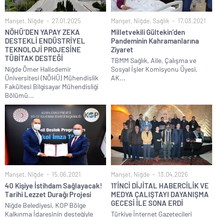
Manşet
,
Niğde
27.01.2025
Manşet
,
Niğde
,
Sağlık
17.03.2021
NÖHÜ’DEN YAPAY ZEKA
Milletvekili Gültekin’den
DESTEKLİ ENDÜSTRİYEL
Pandeminin Kahramanlarına
TEKNOLOJİ PROJESİNE
Ziyaret
TÜBİTAK DESTEĞİ
TBMM Sağlık, Aile, Çalışma ve
Niğde Ömer Halisdemir
Sosyal İşler Komisyonu Üyesi,
Üniversitesi (NÖHÜ) Mühendislik
AK...
Fakültesi Bilgisayar Mühendisliği
Bölümü...
Manşet
,
Niğde
15.06.2021
Manşet
,
Niğde
13.04.2026
40 Kişiye İstihdam Sağlayacak!
11’İNCİ DİJİTAL HABERCİLİK VE
Tarihi Lezzet Durağı Projesi
MEDYA ÇALIŞTAYI DAYANIŞMA
GECESİ İLE SONA ERDİ
Niğde Belediyesi, KOP Bölge
Kalkınma İdaresinin desteğiyle
Türkiye İnternet Gazetecileri