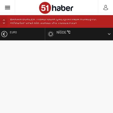
NÖHÜ’DE HASAT ZAMANI: ÜRETEN ÜNİVERSİTE MODELİ
MEYVELERİNİ VERİYOR
NIĞDE
°C
EURO
NÖHÜ’DE ÜRETİMİN BEREKETİ: 3 TONA YAKIN BAL HASADI
BOR’DA ASIM EREN ORTAOKULUNDA SONA DOĞRU
ALTIN
VALİ YARDIMCISI BÜYÜKKAYMAKCI VE İL MÜDÜRÜ ÖZBEK’TEN
REKTÖR YARDIMCISI ÖZTÜRK’E HAYIRLI OLSUN ZİYARETİ
BIST
REKTÖR PROF. DR. HASAN USLU ÜNİVERSİTENİN BAŞARILARINI
VE HEDEFLERİNİ ANLATTI
DOLAR
BOR’A YAKIŞMAYAN GÖRÜNTÜ ÜSTÜN PARK’TAKİ MUŞAMBA
ÇADIRLAR TEPKİ ÇEKİYOR
BAŞKAN ÖZDEMİR’DEN YAZ KUR’AN KURSU ÖĞRENCİLERİNE
SÜRPRİZ ZİYARET
NİĞDE’DE BİR İLK AORT YIRTILMASI TEVAR YÖNTEMİYLE
BAŞARIYLA TEDAVİ EDİLDİ
NİĞDELİ ALBAY MURAT TEMUR TUĞGENERAL OLDU