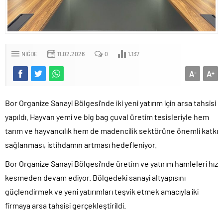
NIĞDE
11.02.2026
0
1.137
A
A
-
+
Bor Organize Sanayi Bölgesi’nde iki yeni yatırım için arsa tahsisi
yapıldı. Hayvan yemi ve big bag çuval üretim tesisleriyle hem
tarım ve hayvancılık hem de madencilik sektörüne önemli katkı
sağlanması, istihdamın artması hedefleniyor.
Bor Organize Sanayi Bölgesi’nde üretim ve yatırım hamleleri hız
kesmeden devam ediyor. Bölgedeki sanayi altyapısını
güçlendirmek ve yeni yatırımları teşvik etmek amacıyla iki
firmaya arsa tahsisi gerçekleştirildi.