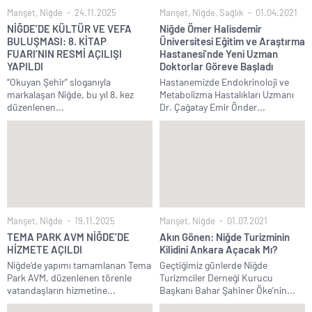
Manşet
,
Niğde
24.11.2025
Manşet
,
Niğde
,
Sağlık
01.04.2021
NİĞDE’DE KÜLTÜR VE VEFA
Niğde Ömer Halisdemir
BULUŞMASI: 8. KİTAP
Üniversitesi Eğitim ve Araştırma
FUARI’NIN RESMİ AÇILIŞI
Hastanesi’nde Yeni Uzman
YAPILDI
Doktorlar Göreve Başladı
“Okuyan Şehir” sloganıyla
Hastanemizde Endokrinoloji ve
markalaşan Niğde, bu yıl 8. kez
Metabolizma Hastalıkları Uzmanı
düzenlenen...
Dr. Çağatay Emir Önder...
Manşet
,
Niğde
19.11.2025
Manşet
,
Niğde
01.07.2021
TEMA PARK AVM NİĞDE’DE
Akın Gönen: Niğde Turizminin
HİZMETE AÇILDI
Kilidini Ankara Açacak Mı?
Niğde’de yapımı tamamlanan Tema
Geçtiğimiz günlerde Niğde
Park AVM, düzenlenen törenle
Turizmciler Derneği Kurucu
vatandaşların hizmetine...
Başkanı Bahar Şahiner Öke’nin...