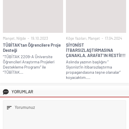
Manşet
,
Niğde
19.10.2023
Köşe Yazıları
,
Manşet
17.04.2024
TÜBİTAK’tan Öğrencilere Proje
SİYONİST
Desteği
İTBARSIZLAŞTIRMASINA
ÇANAKLA, ARAFAT’IN RESTİI!!!
“TÜBİTAK 2209-A Üniversite
Öğrencileri Araştırma Projeleri
Aslında yazının başlığını “
Destekleme Programı” ile
Siyonist’in itibarsızlaştırma
“TÜBİTAK...
propagandasına teşne olanalar”
koyacaktım....
YORUMLAR