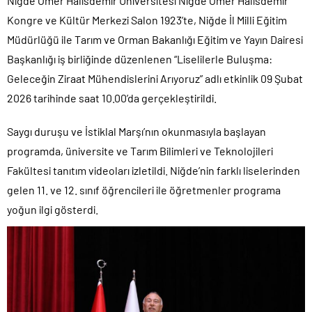
Niğde Ömer Halisdemir Üniversitesi Niğde Ömer Halisdemir
Kongre ve Kültür Merkezi Salon 1923’te, Niğde İl Milli Eğitim
Müdürlüğü ile Tarım ve Orman Bakanlığı Eğitim ve Yayın Dairesi
Başkanlığı iş birliğinde düzenlenen “Liselilerle Buluşma:
Geleceğin Ziraat Mühendislerini Arıyoruz” adlı etkinlik 09 Şubat
2026 tarihinde saat 10.00’da gerçekleştirildi.
Saygı duruşu ve İstiklal Marşı’nın okunmasıyla başlayan
programda, üniversite ve Tarım Bilimleri ve Teknolojileri
Fakültesi tanıtım videoları izletildi. Niğde’nin farklı liselerinden
gelen 11. ve 12. sınıf öğrencileri ile öğretmenler programa
yoğun ilgi gösterdi.