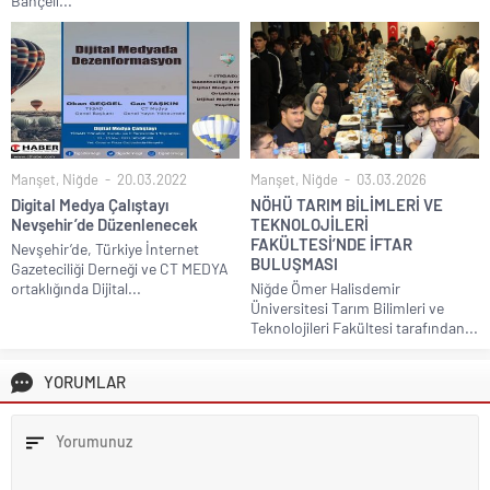
Bahçeli...
Manşet
,
Niğde
20.03.2022
Manşet
,
Niğde
03.03.2026
Digital Medya Çalıştayı
NÖHÜ TARIM BİLİMLERİ VE
Nevşehir’de Düzenlenecek
TEKNOLOJİLERİ
FAKÜLTESİ’NDE İFTAR
Nevşehir’de, Türkiye İnternet
BULUŞMASI
Gazeteciliği Derneği ve CT MEDYA
ortaklığında Dijital...
Niğde Ömer Halisdemir
Üniversitesi Tarım Bilimleri ve
Teknolojileri Fakültesi tarafından...
YORUMLAR