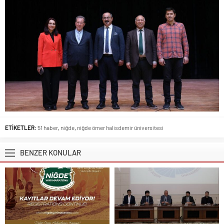
ETİKETLER:
51 haber
,
niğde
,
niğde ömer halisdemir üniversitesi
BENZER KONULAR