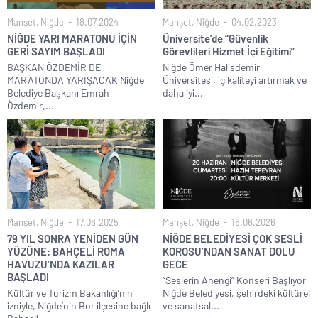
Manşet
,
Niğde
18.07.2024
Manşet
,
Niğde
04.02.2023
NİĞDE YARI MARATONU İÇİN
Üniversite’de “Güvenlik
GERİ SAYIM BAŞLADI
Görevlileri Hizmet İçi Eğitimi”
BAŞKAN ÖZDEMİR DE
Niğde Ömer Halisdemir
MARATONDA YARIŞACAK Niğde
Üniversitesi, iç kaliteyi artırmak ve
Belediye Başkanı Emrah
daha iyi...
Özdemir,...
Manşet
,
Niğde
17.06.2025
Manşet
,
Niğde
16.06.2026
79 YIL SONRA YENİDEN GÜN
NİĞDE BELEDİYESİ ÇOK SESLİ
YÜZÜNE: BAHÇELİ ROMA
KOROSU’NDAN SANAT DOLU
HAVUZU’NDA KAZILAR
GECE
BAŞLADI
“Seslerin Ahengi” Konseri Başlıyor
Kültür ve Turizm Bakanlığı’nın
Niğde Belediyesi, şehirdeki kültürel
izniyle, Niğde’nin Bor ilçesine bağlı
ve sanatsal...