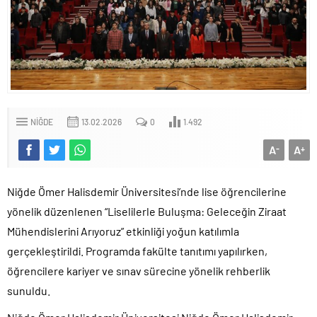
TİGAD DİJİTAL MEDYA ÇALIŞTAYI IĞDIR’DA DÜZENLENECEK
NÖHÜ FLAMASI REŞKO ZİRVESİ’NDE DALGALANDI
NÖHÜ’DE YKS TERCİH DÖNEMİ TANITIM TOPLANTISI
DÜZENLENDİ
GAZİANTEP CİZRE’LİLER DERNEĞİNDEN HEMŞEHRİMİZ
GAZETECİ YASEMİN ÇOPUR TAŞ’A’ ANLAMLI PLAKET
NIĞDE
13.02.2026
0
1.492
TAŞA İŞLENEN SELÇUKLU MİRASI NİĞDE’DE YÜKSELİYOR
A
A
-
+
GÜLERCE KIR BAHÇESİ’NDE 90’LAR RÜZGÂRI ESECEK
BOR VEFASINI GÖSTERDİ
Niğde Ömer Halisdemir Üniversitesi’nde lise öğrencilerine
NİĞDE’Yİ KADRAJA TAŞIYAN YARIŞMA SONUÇLANDI
yönelik düzenlenen “Liselilerle Buluşma: Geleceğin Ziraat
HAYIRSEVER ATIL EKEMEN’DEN EĞİTİME ANLAMLI DESTEK
Mühendislerini Arıyoruz” etkinliği yoğun katılımla
BAKAN YARDIMCISI ALPASLAN KAVAKLIOĞLU’NUN ACI GÜNÜ
gerçekleştirildi. Programda fakülte tanıtımı yapılırken,
öğrencilere kariyer ve sınav sürecine yönelik rehberlik
sunuldu.