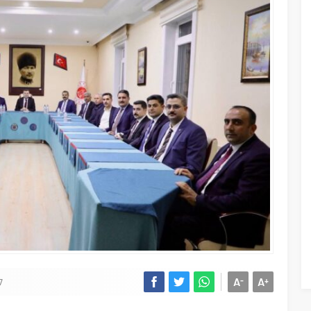
A
A
-
+
7