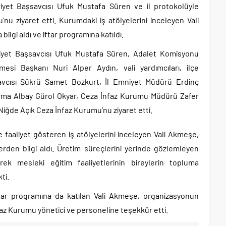
yet Başsavcısı Ufuk Mustafa Süren ve il protokolüyle
nu ziyaret etti. Kurumdaki iş atölyelerini inceleyen Vali
lgi aldı ve iftar programına katıldı.
yet Başsavcısı Ufuk Mustafa Süren, Adalet Komisyonu
si Başkanı Nuri Alper Aydın, vali yardımcıları, ilçe
vcısı Şükrü Samet Bozkurt, İl Emniyet Müdürü Erdinç
ma Albay Gürol Okyar, Ceza İnfaz Kurumu Müdürü Zafer
 Niğde Açık Ceza İnfaz Kurumu’nu ziyaret etti.
aaliyet gösteren iş atölyelerini inceleyen Vali Akmeşe,
lerden bilgi aldı. Üretim süreçlerini yerinde gözlemleyen
k mesleki eğitim faaliyetlerinin bireylerin topluma
ti.
ar programına da katılan Vali Akmeşe, organizasyonun
z Kurumu yönetici ve personeline teşekkür etti.