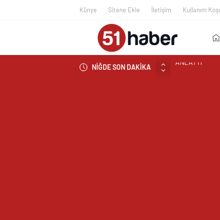
Künye
Sitene Ekle
İletişim
Kullanım Koşu
NİĞDE SON DAKİKA
BOR’A YAKIŞM
ÇEKİYOR
BAŞKAN ÖZDEM
NİĞDE’DE BİR
EDİLDİ
NİĞDELİ ALB
NİĞDELİ KOM
TİGAD BAŞKAN
TİGAD DİJİTA
NÖHÜ FLAMASI
NÖHÜ’DE YKS 
GAZİANTEP Cİ