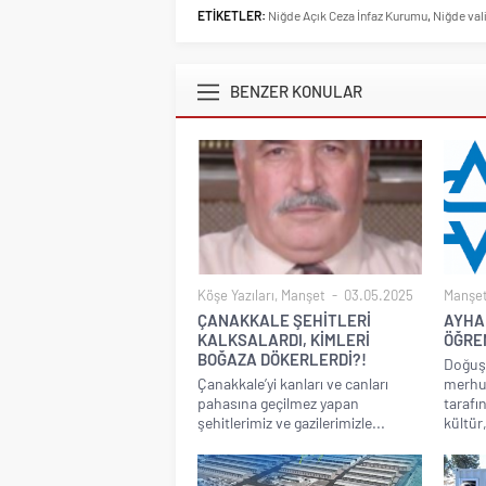
ETİKETLER:
Niğde Açık Ceza İnfaz Kurumu
,
Niğde val
BENZER KONULAR
Köşe Yazıları
,
Manşet
03.05.2025
Manşe
ÇANAKKALE ŞEHİTLERİ
AYHA
KALKSALARDI, KİMLERİ
ÖĞRE
BOĞAZA DÖKERLERDİ?!
Doğuş
Çanakkale’yi kanları ve canları
merhu
pahasına geçilmez yapan
tarafı
şehitlerimiz ve gazilerimizle...
kültür,