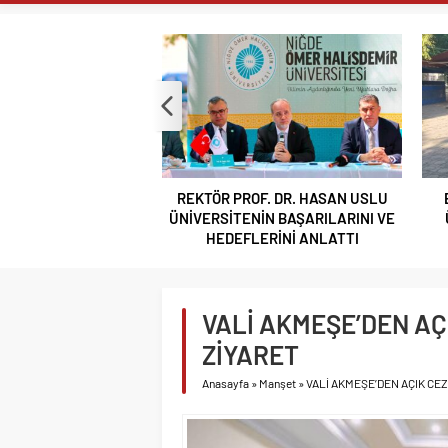
ÇOPUR TAŞ’A’
TAŞA İŞLENEN
GÜLERCE KIR 
BOR VEFASINI
NİĞDE’Yİ KAD
HAYIRSEVER A
F. DR. HASAN USLU
BOR’A YAKIŞMAYAN GÖRÜNTÜ
BA
BAKAN YARDIM
İN BAŞARILARINI VE
ÜSTÜN PARK’TAKİ MUŞAMBA
K
VALİ AKMEŞE 
ERİNİ ANLATTI
ÇADIRLAR TEPKİ ÇEKİYOR
VALİ AKMEŞE 
IĞDIR, TİGAD
VALİ AKMEŞE’DEN AÇ
REKTÖR PROF.
ANLATTI
ZİYARET
Anasayfa
»
Manşet
»
VALİ AKMEŞE’DEN AÇIK CE