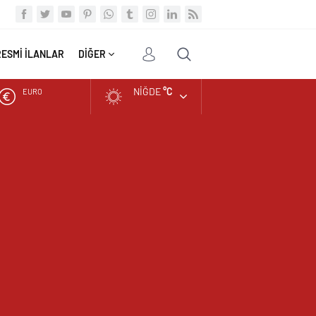
RESMİ İLANLAR
DİĞER
NIĞDE
°C
ALTIN
BIST
DOLAR
EURO