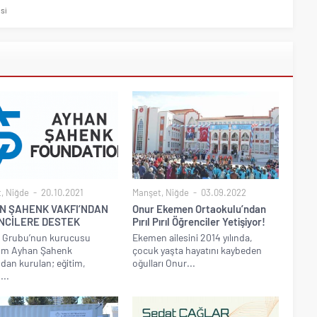
isi
t
,
Niğde
20.10.2021
Manşet
,
Niğde
03.09.2022
N ŞAHENK VAKFI’NDAN
Onur Ekemen Ortaokulu’ndan
NCİLERE DESTEK
Pırıl Pırıl Öğrenciler Yetişiyor!
 Grubu’nun kurucusu
Ekemen ailesini 2014 yılında,
m Ayhan Şahenk
çocuk yaşta hayatını kaybeden
ndan kurulan; eğitim,
oğulları Onur...
...