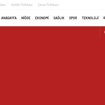
lları
Gizlilik Politikası
Çerez Politikası
ANASAYFA
NİĞDE
EKONOMİ
SAĞLIK
SPOR
TEKNOLOJİ
AYAN GÖRÜNTÜ ÜSTÜN PARK’TAKİ MUŞAMBA ÇADIRLAR TEPKİ
İR’DEN YAZ KUR’AN KURSU ÖĞRENCİLERİNE SÜRPRİZ ZİYARET
 İLK AORT YIRTILMASI TEVAR YÖNTEMİYLE BAŞARIYLA TEDAVİ
AY MURAT TEMUR TUĞGENERAL OLDU
UTAN ALPARSLAN KILINÇ KORGENERAL OLDU
I GEÇGEL: “MESLEĞİMİZİN DÖNÜŞÜMÜ MASAYA YATIRILIYOR”
L MEDYA ÇALIŞTAYI IĞDIR’DA DÜZENLENECEK
 REŞKO ZİRVESİ’NDE DALGALANDI
TERCİH DÖNEMİ TANITIM TOPLANTISI DÜZENLENDİ
ZRE’LİLER DERNEĞİNDEN HEMŞEHRİMİZ GAZETECİ YASEMİN