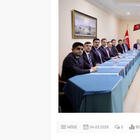
NIĞDE
04.03.2026
0
55