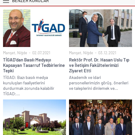
BENZER KONULAR
Manşet
,
Niğde
02.07.2021
Manşet
,
Niğde
03.12.2021
TİGAD’dan Basılı Medyayı
Rektör Prof. Dr. Hasan Uslu Tıp
Kapsayan Tasarruf Tedbirlerine
ve İletişim Fakültelerimizi
Tepki
Ziyaret Etti
TİGAD: Bazı basılı medya
Akademik ve idari
kuruluşları faaliyetlerini
personellerimizin görüş, önerileri
durdurmak zorunda kalabilir
ve taleplerini dinlemek ve...
TİGAD:...