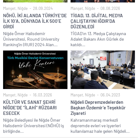
Manşet
,
Niğde
28.09.2024
Manşet
,
Niğde
08.08.2026
NÖHÜ, İKİ ALANDA TÜRKİYE’DE
TİGAD, 13. DİJİTAL MEDYA
İLK 10’A, DÜNYADA İLK 500’E
ÇALIŞTAYINI IĞDIR’DA
GİRDİ
DÜZENLEDİ
Niğde Ömer Halisdemir
TİGAD’ın 13. Medya Çalıştayına
Üniversitesi, Round University
Adalet Bakanı Akın Gürlek de
Ranking’in (RUR) 2024 Alan...
katıldı...
Manşet
,
Niğde
16.03.2026
Manşet
,
Niğde
06.04.2023
KÜLTÜR VE SANAT ŞEHRİ
Niğdeli Depremzedelerden
NİĞDE’DE “İLAHİ” RÜZGARI
Başkan Özdemir’e Teşekkür
ESECEK
Ziyareti
Niğde Belediyesi ile Niğde Ömer
Kahramanmaraş merkezli
Halisdemir Üniversitesi (NÖHÜ) iş
depremde evleri ve işyerleri
birliğinde...
kullanılamaz hale gelen Niğdeli...